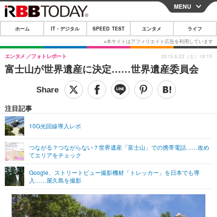
MENU
CLOSE
ホーム
IT・デジタル
SPEED TEST
エンタメ
ライフ
ホーム
IT・デジタル
エンタメ
フォトレポート
2013.6.22（土）19:15
富士山が世界遺産に決定……世界遺産委員会
IT・デジタルTOP
スマートフォン
SPEED TEST
ネタ
ガジェット・ツール
エンタメ
注目記事
ショッピング
その他
エンタメTOP
映画・ドラマ
ライフ
10G光回線導入レポ
韓流・K-POP
韓国・芸能
ライフTOP
グルメ
リリース一覧
つながる？つながらない？世界遺産「富士山」での携帯電話……改め
音楽
スポーツ
ペット
ショッピング
てエリアをチェック
プッシュ通知の停止方法
グラビア
ブログ
Google、ストリートビュー撮影機材「トレッカー」を日本でも導
その他
入……屋久島を撮影
ショッピング
その他