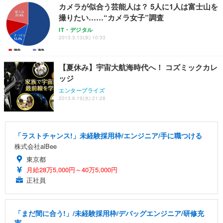
カメラが似合う芸能人は？ 5人に1人は富士山を
務用 おしゃれ パソコンチェア (ホワイト)
撮りたい……“カメラ女子”調査
ANDWINT オフィスチェア デスクチェア 肘なし メ
【MiniLED/24.5inch/280Hz/FHD】GRAPHT THE S
アイリスオーヤマ ペットシーツ 超厚型 お徳用 レギ
ッシュ 通気性 ランバーサポート付き 腰サポート ガ
HOOTER Gaming Monitor 24” Essential ゲーミン
IT・デジタル
ュラー 200枚入【Amazon.co.jp限定】
ス圧無段階昇降 360度回転 キャスター付き コンパク
グモニター QD 24.5インチ 1ms FHD 量子ドット 残
2013.3.13(水) 10:33
ト 幅52×奥行58.5×高さ84～96cm テレワーク 在宅
像低減 (3年保証 | 輝点保証 | 日本メーカー)
￥3,731
￥4,139
￥34,980
勤務 ブラック
【夏休み】宇宙大航海時代へ！ コズミックカレ
ッジ
エンタープライズ
2013.6.19(水) 21:28
「ラストチャンス!」未経験採用枠/エンジニア/手に職つける
株式会社alBee
東京都
月給28万5,000円～40万5,000円
正社員
「まだ間に合う!」/未経験採用枠/デバッグエンジニア/研修充
実