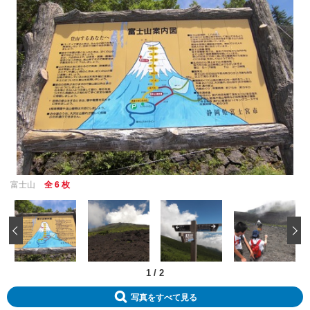
富士山
全 6 枚
‹
1
/
2
写真をすべて見る