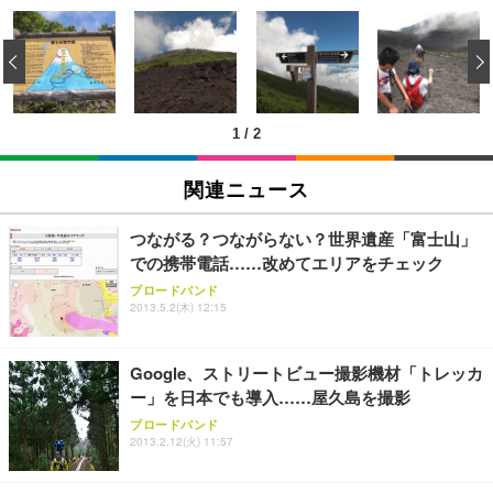
[EdoErgo] オフィスチェア 椅子 テレワーク 疲れな
EIZO ビジネス向けプレミアムモニター | FlexScan
Amazonベーシック ペットシーツ 薄型 レギュラー 1
い 跳ね上げ式アームレスト コンパクト 約105度ロッ
EV3240X-WT | 31.5型4K UHD・USB Type-C・ホワ
‹
回使い捨て 無香料 ホワイト 300枚
キング pc 事務椅子 360度回転 座面昇降 強化ナイロ
イト
ン樹脂ベース 通気性メッシュ 在宅ワーク H-WY01
￥3,373
￥5,699
￥105,595
(黒網+黒枠+黒足)
1
/
2
EIZO ビジネス向けプレミアムモニター | FlexScan
SIHOO B100 オフィスチェア／デスクチェア メッシ
Amazonベーシック ペットシーツ 厚型 ワイド 42枚
EV2740X-WT | 27.0型4K UHD・USB Type-C・ホワ
ュチェア 人間工学 疲れない ブラック
x2袋(84枚) ホワイト(吸収面:ライトブルー)
関連ニュース
イト
￥27,999
￥3,234
￥109,572
つながる？つながらない？世界遺産「富士山」
での携帯電話……改めてエリアをチェック
Sezlife オフィスチェア デスクチェア 疲れない テレ
【純正品】27"ゲーミングモニター DualSense 充電
ネオ・ルーライフ ネオ・オムツ L 中型犬用 26枚入
ブロードバンド
ワーク チェア 強化バックレスト 30度ロッキング機
2013.5.2(木) 12:15
フック付き（CFI-ZDM1J）
り 単品
能 人間工学 椅子 腰サポート 90度跳ね上げ式アーム
レスト 3Dヘッドレスト ハンガー付き 高反発クッシ
￥49,979
￥1,800
￥7,680
ョン PCチェア 通気性メッシュ ゲーミング/勉強/事
Google、ストリートビュー撮影機材「トレッカ
務用 おしゃれ パソコンチェア (ブラック)
ー」を日本でも導入……屋久島を撮影
Sezlife オフィスチェア デスクチェア 疲れない テレ
【整備済み品】Dell E2724HS 27インチ 液晶モニタ
Smart Basic(スマートベーシック) 【Amazon.co.jp
ブロードバンド
ワーク チェア 強化バックレスト 30度ロッキング機
ー フルHD（1920×1080）VA 非光沢 HDMI/DisplayP
限定】 Smart Basic アイリスオーヤマ ペットシーツ
2013.2.12(火) 11:57
能 人間工学 椅子 腰サポート 90度跳ね上げ式アーム
ort/VGA スピーカー内蔵 高さ調整 スイベル VESA対
超厚型 お徳用 ワイド 100枚入 (x 1) (ケース販売)
レスト 3Dヘッドレスト ハンガー付き 高反発クッシ
応 ComfortView ビジネス向け
￥7,680
￥15,800
￥3,670
ョン PCチェア 通気性メッシュ ゲーミング/勉強/事