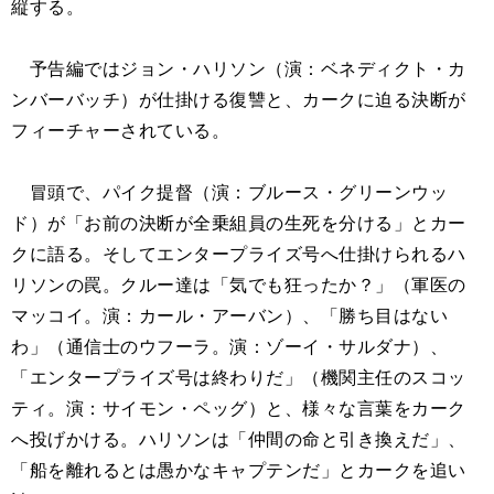
縦する。
予告編ではジョン・ハリソン（演：ベネディクト・カ
ンバーバッチ）が仕掛ける復讐と、カークに迫る決断が
フィーチャーされている。
冒頭で、パイク提督（演：ブルース・グリーンウッ
ド）が「お前の決断が全乗組員の生死を分ける」とカー
クに語る。そしてエンタープライズ号へ仕掛けられるハ
リソンの罠。クルー達は「気でも狂ったか？」（軍医の
マッコイ。演：カール・アーバン）、「勝ち目はない
わ」（通信士のウフーラ。演：ゾーイ・サルダナ）、
「エンタープライズ号は終わりだ」（機関主任のスコッ
ティ。演：サイモン・ペッグ）と、様々な言葉をカーク
へ投げかける。ハリソンは「仲間の命と引き換えだ」、
「船を離れるとは愚かなキャプテンだ」とカークを追い