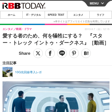
MENU
CLOSE
ホーム
IT・デジタル
SPEED TEST
エンタメ
ライフ
ホーム
IT・デジタル
エンタメ
映画・ドラマ
2013.6.7（金）12:15
愛する者のため、何を犠牲にする？ 『スタ
IT・デジタルTOP
スマートフォン
SPEED TEST
ー・トレック イントゥ・ダークネス』［動画］
ネタ
ガジェット・ツール
エンタメ
ショッピング
その他
エンタメTOP
映画・ドラマ
ライフ
注目記事
韓流・K-POP
韓国・芸能
ライフTOP
グルメ
リリース一覧
10G光回線導入レポ
音楽
スポーツ
ペット
ショッピング
プッシュ通知の停止方法
グラビア
ブログ
その他
ショッピング
その他