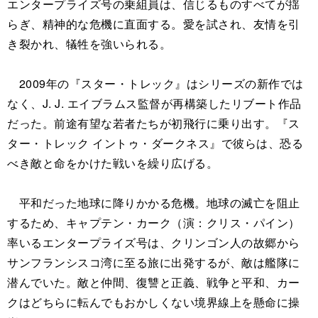
エンタープライズ号の乗組員は、信じるものすべてが揺
らぎ、精神的な危機に直面する。愛を試され、友情を引
き裂かれ、犠牲を強いられる。
2009年の『スター・トレック』はシリーズの新作では
なく、J. J. エイブラムス監督が再構築したリブート作品
だった。前途有望な若者たちが初飛行に乗り出す。『ス
ター・トレック イントゥ・ダークネス』で彼らは、恐る
べき敵と命をかけた戦いを繰り広げる。
平和だった地球に降りかかる危機。地球の滅亡を阻止
するため、キャプテン・カーク（演：クリス・パイン）
率いるエンタープライズ号は、クリンゴン人の故郷から
サンフランシスコ湾に至る旅に出発するが、敵は艦隊に
潜んでいた。敵と仲間、復讐と正義、戦争と平和、カー
クはどちらに転んでもおかしくない境界線上を懸命に操