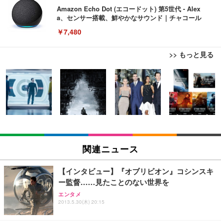
Amazon Echo Dot (エコードット) 第5世代 - Alex
a、センサー搭載、鮮やかなサウンド｜チャコール
￥7,480
>> もっと見る
[EdoErgo] オフィスチェア 椅子 テレワーク 疲れな
EIZO ビジネス向けプレミアムモニター | FlexScan
Amazonベーシック ペットシーツ 薄型 レギュラー 1
い 跳ね上げ式アームレスト コンパクト 約105度ロッ
EV3240X-WT | 31.5型4K UHD・USB Type-C・ホワ
回使い捨て 無香料 ホワイト 300枚
キング pc 事務椅子 360度回転 座面昇降 強化ナイロ
イト
ン樹脂ベース 通気性メッシュ 在宅ワーク H-WY01
￥3,373
￥5,699
￥105,595
(黒網+黒枠+黒足)
EIZO ビジネス向けプレミアムモニター | FlexScan
SIHOO B100 オフィスチェア／デスクチェア メッシ
Amazonベーシック ペットシーツ 厚型 ワイド 42枚
EV2740X-WT | 27.0型4K UHD・USB Type-C・ホワ
ュチェア 人間工学 疲れない ブラック
x2袋(84枚) ホワイト(吸収面:ライトブルー)
関連ニュース
イト
￥27,999
￥3,234
￥109,572
【インタビュー】『オブリビオン』コシンスキ
ー監督……見たことのない世界を
Sezlife オフィスチェア デスクチェア 疲れない テレ
【純正品】27"ゲーミングモニター DualSense 充電
ネオ・ルーライフ ネオ・オムツ L 中型犬用 26枚入
エンタメ
ワーク チェア 強化バックレスト 30度ロッキング機
フック付き（CFI-ZDM1J）
り 単品
2013.5.30(木) 20:15
能 人間工学 椅子 腰サポート 90度跳ね上げ式アーム
レスト 3Dヘッドレスト ハンガー付き 高反発クッシ
￥49,979
￥1,800