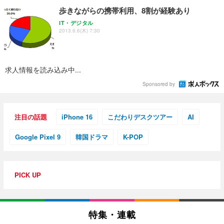
￥7,680
ョン PCチェア 通気性メッシュ ゲーミング/勉強/事
歩きながらの携帯利用、8割が経験あり
務用 おしゃれ パソコンチェア (ブラック)
IT・デジタル
Sezlife オフィスチェア デスクチェア 疲れない テレ
【整備済み品】Dell E2724HS 27インチ 液晶モニタ
Smart Basic(スマートベーシック) 【Amazon.co.jp
2013.6.6(木) 7:30
ワーク チェア 強化バックレスト 30度ロッキング機
ー フルHD（1920×1080）VA 非光沢 HDMI/DisplayP
限定】 Smart Basic アイリスオーヤマ ペットシーツ
能 人間工学 椅子 腰サポート 90度跳ね上げ式アーム
ort/VGA スピーカー内蔵 高さ調整 スイベル VESA対
超厚型 お徳用 ワイド 100枚入 (x 1) (ケース販売)
レスト 3Dヘッドレスト ハンガー付き 高反発クッシ
応 ComfortView ビジネス向け
￥7,680
￥15,800
￥3,670
ョン PCチェア 通気性メッシュ ゲーミング/勉強/事
求人情報を読み込み中...
務用 おしゃれ パソコンチェア (ホワイト)
ANDWINT オフィスチェア デスクチェア 肘なし メ
【MiniLED/24.5inch/280Hz/FHD】GRAPHT THE S
Sponsored by
アイリスオーヤマ ペットシーツ 超厚型 お徳用 レギ
ッシュ 通気性 ランバーサポート付き 腰サポート ガ
HOOTER Gaming Monitor 24” Essential ゲーミン
ュラー 200枚入【Amazon.co.jp限定】
ス圧無段階昇降 360度回転 キャスター付き コンパク
グモニター QD 24.5インチ 1ms FHD 量子ドット 残
ト 幅52×奥行58.5×高さ84～96cm テレワーク 在宅
像低減 (3年保証 | 輝点保証 | 日本メーカー)
￥3,731
注目の話題
iPhone 16
こだわりデスクツアー
AI
￥4,139
￥34,980
勤務 ブラック
Google Pixel 9
韓国ドラマ
K-POP
PICK UP
特集・連載