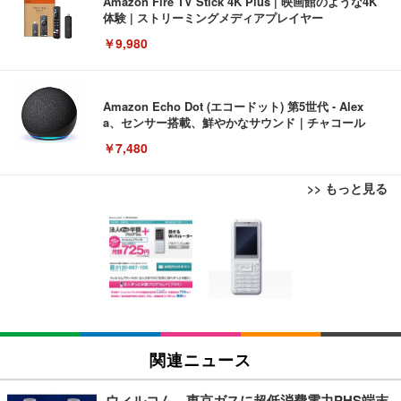
Amazon Fire TV Stick 4K Plus | 映画館のような4K
体験 | ストリーミングメディアプレイヤー
￥9,980
Amazon Echo Dot (エコードット) 第5世代 - Alex
a、センサー搭載、鮮やかなサウンド｜チャコール
￥7,480
>> もっと見る
[EdoErgo] オフィスチェア 椅子 テレワーク 疲れな
EIZO ビジネス向けプレミアムモニター | FlexScan
Amazonベーシック ペットシーツ 薄型 レギュラー 1
い 跳ね上げ式アームレスト コンパクト 約105度ロッ
EV3240X-WT | 31.5型4K UHD・USB Type-C・ホワ
回使い捨て 無香料 ホワイト 300枚
キング pc 事務椅子 360度回転 座面昇降 強化ナイロ
イト
ン樹脂ベース 通気性メッシュ 在宅ワーク H-WY01
￥3,373
￥5,699
￥105,595
(黒網+黒枠+黒足)
EIZO ビジネス向けプレミアムモニター | FlexScan
SIHOO B100 オフィスチェア／デスクチェア メッシ
Amazonベーシック ペットシーツ 厚型 ワイド 42枚
EV2740X-WT | 27.0型4K UHD・USB Type-C・ホワ
ュチェア 人間工学 疲れない ブラック
x2袋(84枚) ホワイト(吸収面:ライトブルー)
関連ニュース
イト
￥27,999
￥3,234
￥109,572
ウィルコム、東京ガスに超低消費電力PHS端末