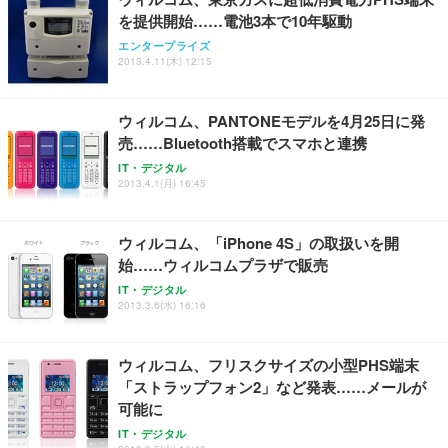
を提供開始……電池3本で10年駆動
Sezlife オフィスチェア デスクチェア 疲れない テレ
【純正品】27"ゲーミングモニター DualSense 充電
ネオ・ルーライフ ネオ・オムツ L 中型犬用 26枚入
エンタープライズ
ワーク チェア 強化バックレスト 30度ロッキング機
2013.4.11(木) 12:15
フック付き（CFI-ZDM1J）
り 単品
能 人間工学 椅子 腰サポート 90度跳ね上げ式アーム
レスト 3Dヘッドレスト ハンガー付き 高反発クッシ
￥49,979
￥1,800
￥7,680
ョン PCチェア 通気性メッシュ ゲーミング/勉強/事
ウィルコム、PANTONEモデルを4月25日に発
務用 おしゃれ パソコンチェア (ブラック)
売……Bluetooth搭載でスマホと連携
Sezlife オフィスチェア デスクチェア 疲れない テレ
【整備済み品】Dell E2724HS 27インチ 液晶モニタ
Smart Basic(スマートベーシック) 【Amazon.co.jp
IT・デジタル
ワーク チェア 強化バックレスト 30度ロッキング機
ー フルHD（1920×1080）VA 非光沢 HDMI/DisplayP
限定】 Smart Basic アイリスオーヤマ ペットシーツ
2013.4.1(月) 16:45
能 人間工学 椅子 腰サポート 90度跳ね上げ式アーム
ort/VGA スピーカー内蔵 高さ調整 スイベル VESA対
超厚型 お徳用 ワイド 100枚入 (x 1) (ケース販売)
レスト 3Dヘッドレスト ハンガー付き 高反発クッシ
応 ComfortView ビジネス向け
￥7,680
￥15,800
￥3,670
ョン PCチェア 通気性メッシュ ゲーミング/勉強/事
ウィルコム、「iPhone 4S」の取扱いを開
務用 おしゃれ パソコンチェア (ホワイト)
始……ウィルコムプラザで販売
ANDWINT オフィスチェア デスクチェア 肘なし メ
【MiniLED/24.5inch/280Hz/FHD】GRAPHT THE S
アイリスオーヤマ ペットシーツ 超厚型 お徳用 レギ
ッシュ 通気性 ランバーサポート付き 腰サポート ガ
HOOTER Gaming Monitor 24” Essential ゲーミン
IT・デジタル
ュラー 200枚入【Amazon.co.jp限定】
ス圧無段階昇降 360度回転 キャスター付き コンパク
グモニター QD 24.5インチ 1ms FHD 量子ドット 残
2013.3.6(水) 16:16
ト 幅52×奥行58.5×高さ84～96cm テレワーク 在宅
像低減 (3年保証 | 輝点保証 | 日本メーカー)
￥3,731
￥4,139
￥34,980
勤務 ブラック
ウィルコム、フリスクサイズの小型PHS端末
「ストラップフォン2」など発表……メールが
可能に
IT・デジタル