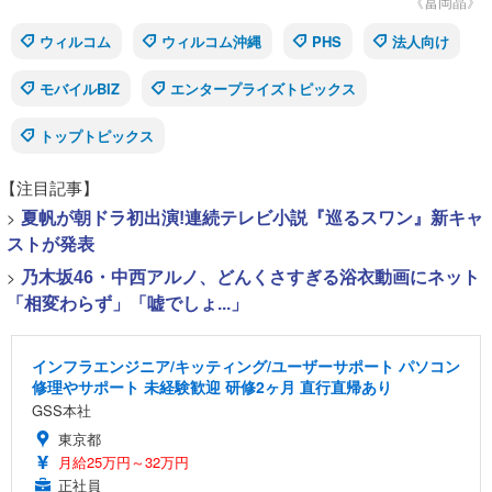
《冨岡晶》
ウィルコム
ウィルコム沖縄
PHS
法人向け
モバイルBIZ
エンタープライズトピックス
トップトピックス
【注目記事】
>
夏帆が朝ドラ初出演!連続テレビ小説『巡るスワン』新キャ
ストが発表
>
乃木坂46・中西アルノ、どんくさすぎる浴衣動画にネット
「相変わらず」「嘘でしょ...」
インフラエンジニア/キッティング/ユーザーサポート パソコン
修理やサポート 未経験歓迎 研修2ヶ月 直行直帰あり
GSS本社
東京都
月給25万円～32万円
正社員