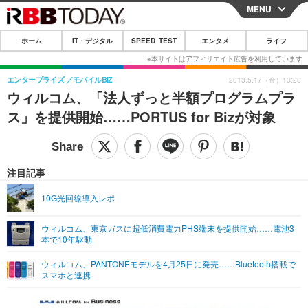
MENU
CLOSE
ホーム
IT・デジタル
SPEED TEST
エンタメ
ライフ
ホーム
IT・デジタル
エンタープライズ
モバイルBIZ
2013.5.17（金）13:20
ウィルコム、「法人ずっと半額プログラムプラ
IT・デジタルTOP
スマートフォン
SPEED TEST
ス」を提供開始……PORTUS for Bizが対象
ネタ
ガジェット・ツール
エンタメ
ショッピング
その他
エンタメTOP
映画・ドラマ
ライフ
注目記事
韓流・K-POP
韓国・芸能
ライフTOP
グルメ
リリース一覧
10G光回線導入レポ
音楽
スポーツ
ペット
ショッピング
プッシュ通知の停止方法
ウィルコム、東京ガスに超低消費電力PHS端末を提供開始……電池3
本で10年駆動
グラビア
ブログ
その他
ウィルコム、PANTONEモデルを4月25日に発売……Bluetooth搭載で
ショッピング
その他
スマホと連携