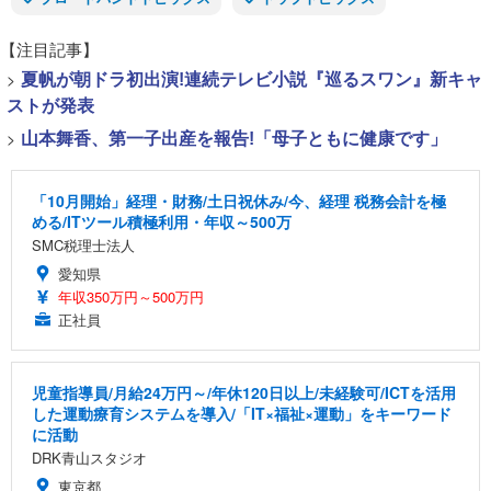
【注目記事】
>
夏帆が朝ドラ初出演!連続テレビ小説『巡るスワン』新キャ
ストが発表
>
山本舞香、第一子出産を報告!「母子ともに健康です」
「10月開始」経理・財務/土日祝休み/今、経理 税務会計を極
める/ITツール積極利用・年収～500万
SMC税理士法人
愛知県
年収350万円～500万円
正社員
児童指導員/月給24万円～/年休120日以上/未経験可/ICTを活用
した運動療育システムを導入/「IT×福祉×運動」をキーワード
に活動
DRK青山スタジオ
東京都