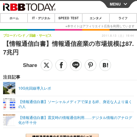
MENU
CLOSE
ホーム
IT・デジタル
SPEED TEST
エンタメ
ライフ
ホーム
IT・デジタル
ブロードバンド
回線・サービス
2011.8.13（土）19:44
【情報通信白書】情報通信産業の市場規模は87.
IT・デジタルTOP
スマートフォン
SPEED TEST
7兆円
ネタ
ガジェット・ツール
エンタメ
ショッピング
その他
エンタメTOP
映画・ドラマ
ライフ
注目記事
韓流・K-POP
韓国・芸能
ライフTOP
グルメ
リリース一覧
10G光回線導入レポ
音楽
スポーツ
ペット
ショッピング
プッシュ通知の停止方法
【情報通信白書】ソーシャルメディアで深まる絆、身近な人より遠く
の人
グラビア
ブログ
その他
【情報通信白書】震災時の情報通信利用……デジタル情報のアナログ
ショッピング
その他
化が不十分