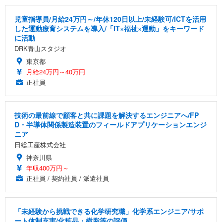
児童指導員/月給24万円～/年休120日以上/未経験可/ICTを活用
した運動療育システムを導入/「IT×福祉×運動」をキーワード
に活動
DRK青山スタジオ
東京都
月給24万円～40万円
正社員
技術の最前線で顧客と共に課題を解決するエンジニアへ/FP
D・半導体関係製造装置のフィールドアプリケーションエンジ
ニア
日総工産株式会社
神奈川県
年収400万円～
正社員 / 契約社員 / 派遣社員
「未経験から挑戦できる化学研究職」化学系エンジニア/サポ
ート体制充実/化粧品・樹脂等の評価