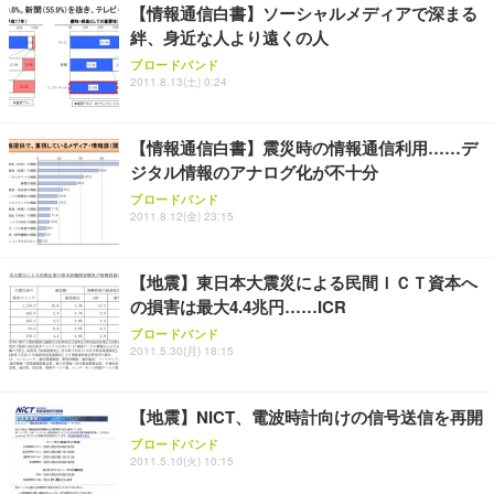
【情報通信白書】ソーシャルメディアで深まる
レスト 3Dヘッドレスト ハンガー付き 高反発クッシ
￥49,979
￥1,800
￥7,680
絆、身近な人より遠くの人
ョン PCチェア 通気性メッシュ ゲーミング/勉強/事
務用 おしゃれ パソコンチェア (ブラック)
ブロードバンド
2011.8.13(土) 0:24
Sezlife オフィスチェア デスクチェア 疲れない テレ
【整備済み品】Dell E2724HS 27インチ 液晶モニタ
Smart Basic(スマートベーシック) 【Amazon.co.jp
ワーク チェア 強化バックレスト 30度ロッキング機
ー フルHD（1920×1080）VA 非光沢 HDMI/DisplayP
限定】 Smart Basic アイリスオーヤマ ペットシーツ
能 人間工学 椅子 腰サポート 90度跳ね上げ式アーム
ort/VGA スピーカー内蔵 高さ調整 スイベル VESA対
超厚型 お徳用 ワイド 100枚入 (x 1) (ケース販売)
【情報通信白書】震災時の情報通信利用……デ
レスト 3Dヘッドレスト ハンガー付き 高反発クッシ
応 ComfortView ビジネス向け
￥7,680
￥15,800
￥3,670
ョン PCチェア 通気性メッシュ ゲーミング/勉強/事
ジタル情報のアナログ化が不十分
務用 おしゃれ パソコンチェア (ホワイト)
ブロードバンド
ANDWINT オフィスチェア デスクチェア 肘なし メ
【MiniLED/24.5inch/280Hz/FHD】GRAPHT THE S
2011.8.12(金) 23:15
アイリスオーヤマ ペットシーツ 超厚型 お徳用 レギ
ッシュ 通気性 ランバーサポート付き 腰サポート ガ
HOOTER Gaming Monitor 24” Essential ゲーミン
ュラー 200枚入【Amazon.co.jp限定】
ス圧無段階昇降 360度回転 キャスター付き コンパク
グモニター QD 24.5インチ 1ms FHD 量子ドット 残
ト 幅52×奥行58.5×高さ84～96cm テレワーク 在宅
像低減 (3年保証 | 輝点保証 | 日本メーカー)
￥3,731
【地震】東日本大震災による民間ＩＣＴ資本へ
￥4,139
￥34,980
勤務 ブラック
の損害は最大4.4兆円……ICR
ブロードバンド
2011.5.30(月) 18:15
【地震】NICT、電波時計向けの信号送信を再開
ブロードバンド
2011.5.10(火) 10:15