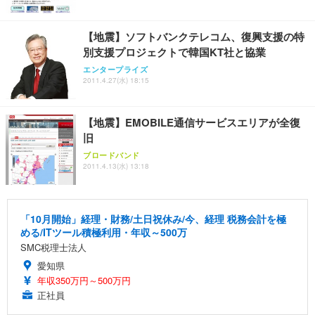
【地震】ソフトバンクテレコム、復興支援の特
別支援プロジェクトで韓国KT社と協業
エンタープライズ
2011.4.27(水) 18:15
【地震】EMOBILE通信サービスエリアが全復
旧
ブロードバンド
2011.4.13(水) 13:18
「10月開始」経理・財務/土日祝休み/今、経理 税務会計を極
める/ITツール積極利用・年収～500万
SMC税理士法人
愛知県
年収350万円～500万円
正社員