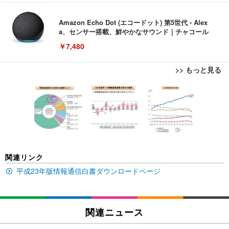
Amazon Echo Dot (エコードット) 第5世代 - Alex
a、センサー搭載、鮮やかなサウンド｜チャコール
￥7,480
>> もっと見る
[EdoErgo] オフィスチェア 椅子 テレワーク 疲れな
EIZO ビジネス向けプレミアムモニター | FlexScan
Amazonベーシック ペットシーツ 薄型 レギュラー 1
い 跳ね上げ式アームレスト コンパクト 約105度ロッ
EV3240X-WT | 31.5型4K UHD・USB Type-C・ホワ
回使い捨て 無香料 ホワイト 300枚
キング pc 事務椅子 360度回転 座面昇降 強化ナイロ
イト
ン樹脂ベース 通気性メッシュ 在宅ワーク H-WY01
￥3,373
￥5,699
￥105,595
(黒網+黒枠+黒足)
EIZO ビジネス向けプレミアムモニター | FlexScan
SIHOO B100 オフィスチェア／デスクチェア メッシ
Amazonベーシック ペットシーツ 厚型 ワイド 42枚
関連リンク
EV2740X-WT | 27.0型4K UHD・USB Type-C・ホワ
ュチェア 人間工学 疲れない ブラック
x2袋(84枚) ホワイト(吸収面:ライトブルー)
イト
平成23年版情報通信白書ダウンロードページ
￥27,999
￥3,234
￥109,572
Sezlife オフィスチェア デスクチェア 疲れない テレ
関連ニュース
【純正品】27"ゲーミングモニター DualSense 充電
ネオ・ルーライフ ネオ・オムツ L 中型犬用 26枚入
ワーク チェア 強化バックレスト 30度ロッキング機
フック付き（CFI-ZDM1J）
り 単品
能 人間工学 椅子 腰サポート 90度跳ね上げ式アーム