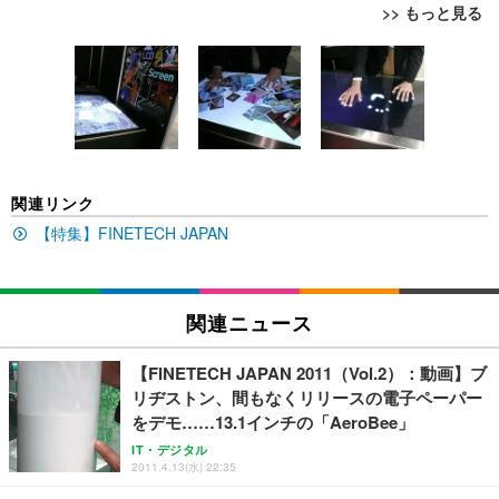
>> もっと見る
[EdoErgo] オフィスチェア 椅子 テレワーク 疲れな
EIZO ビジネス向けプレミアムモニター | FlexScan
Amazonベーシック ペットシーツ 薄型 レギュラー 1
い 跳ね上げ式アームレスト コンパクト 約105度ロッ
EV3240X-WT | 31.5型4K UHD・USB Type-C・ホワ
回使い捨て 無香料 ホワイト 300枚
キング pc 事務椅子 360度回転 座面昇降 強化ナイロ
イト
ン樹脂ベース 通気性メッシュ 在宅ワーク H-WY01
￥3,373
￥5,699
￥105,595
(黒網+黒枠+黒足)
EIZO ビジネス向けプレミアムモニター | FlexScan
SIHOO B100 オフィスチェア／デスクチェア メッシ
Amazonベーシック ペットシーツ 厚型 ワイド 42枚
関連リンク
EV2740X-WT | 27.0型4K UHD・USB Type-C・ホワ
ュチェア 人間工学 疲れない ブラック
x2袋(84枚) ホワイト(吸収面:ライトブルー)
イト
【特集】FINETECH JAPAN
￥27,999
￥3,234
￥109,572
Sezlife オフィスチェア デスクチェア 疲れない テレ
関連ニュース
【純正品】27"ゲーミングモニター DualSense 充電
ネオ・ルーライフ ネオ・オムツ L 中型犬用 26枚入
ワーク チェア 強化バックレスト 30度ロッキング機
フック付き（CFI-ZDM1J）
り 単品
能 人間工学 椅子 腰サポート 90度跳ね上げ式アーム
【FINETECH JAPAN 2011（Vol.2）：動画】ブ
レスト 3Dヘッドレスト ハンガー付き 高反発クッシ
￥49,979
￥1,800
￥7,680
リヂストン、間もなくリリースの電子ペーパー
ョン PCチェア 通気性メッシュ ゲーミング/勉強/事
務用 おしゃれ パソコンチェア (ブラック)
をデモ……13.1インチの「AeroBee」
Sezlife オフィスチェア デスクチェア 疲れない テレ
【整備済み品】Dell E2724HS 27インチ 液晶モニタ
Smart Basic(スマートベーシック) 【Amazon.co.jp
IT・デジタル
ワーク チェア 強化バックレスト 30度ロッキング機
ー フルHD（1920×1080）VA 非光沢 HDMI/DisplayP
限定】 Smart Basic アイリスオーヤマ ペットシーツ
2011.4.13(水) 22:35
能 人間工学 椅子 腰サポート 90度跳ね上げ式アーム
ort/VGA スピーカー内蔵 高さ調整 スイベル VESA対
超厚型 お徳用 ワイド 100枚入 (x 1) (ケース販売)