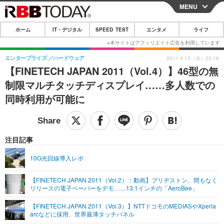
MENU
CLOSE
ホーム
IT・デジタル
SPEED TEST
エンタメ
ライフ
ホーム
IT・デジタル
エンタープライズ
ハードウェア
2011.4.13（水）23:18
【FINETECH JAPAN 2011（Vol.4）】46型の無
IT・デジタルTOP
スマートフォン
SPEED TEST
制限マルチタッチディスプレイ……多人数での
ネタ
ガジェット・ツール
同時利用が可能に
エンタメ
ショッピング
その他
エンタメTOP
映画・ドラマ
ライフ
韓流・K-POP
韓国・芸能
注目記事
ライフTOP
グルメ
リリース一覧
音楽
スポーツ
10G光回線導入レポ
ペット
ショッピング
プッシュ通知の停止方法
グラビア
ブログ
その他
【FINETECH JAPAN 2011（Vol.2）：動画】ブリヂストン、間もなく
リリースの電子ペーパーをデモ……13.1インチの「AeroBee」
ショッピング
その他
【FINETECH JAPAN 2011（Vol.3）】NTTドコモのMEDIASやXperia
arcなどに採用、世界最薄タッチパネル