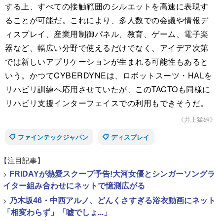
する上、すべての接触範囲のシルエットを高速に表現す
ることが可能だ。これにより、多人数での会議や情報デ
ィスプレイ、産業用制御パネル、教育、ゲーム、電子楽
器など、幅広い分野で使えるだけでなく、アイデア次第
では新しいアプリケーションが生まれる可能性もあると
いう。かつてCYBERDYNEは、ロボットスーツ・HALを
リハビリ訓練へ応用させていたが、このTACTOも同様に
リハビリ支援インターフェイスでの利用もできそうだ。
《井上猛雄》
ファインテックジャパン
ディスプレイ
【注目記事】
>
FRIDAYが熱愛スクープ予告!大河女優とシンガーソングラ
イター組み合わせにネットで憶測広がる
>
乃木坂46・中西アルノ、どんくさすぎる浴衣動画にネット
「相変わらず」「嘘でしょ...」