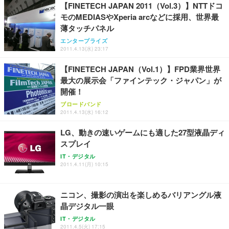
レスト 3Dヘッドレスト ハンガー付き 高反発クッシ
応 ComfortView ビジネス向け
【FINETECH JAPAN 2011（Vol.3）】NTTドコ
￥7,680
￥15,800
￥3,670
ョン PCチェア 通気性メッシュ ゲーミング/勉強/事
モのMEDIASやXperia arcなどに採用、世界最
務用 おしゃれ パソコンチェア (ホワイト)
薄タッチパネル
ANDWINT オフィスチェア デスクチェア 肘なし メ
【MiniLED/24.5inch/280Hz/FHD】GRAPHT THE S
アイリスオーヤマ ペットシーツ 超厚型 お徳用 レギ
エンタープライズ
ッシュ 通気性 ランバーサポート付き 腰サポート ガ
HOOTER Gaming Monitor 24” Essential ゲーミン
2011.4.13(水) 23:17
ュラー 200枚入【Amazon.co.jp限定】
ス圧無段階昇降 360度回転 キャスター付き コンパク
グモニター QD 24.5インチ 1ms FHD 量子ドット 残
ト 幅52×奥行58.5×高さ84～96cm テレワーク 在宅
像低減 (3年保証 | 輝点保証 | 日本メーカー)
￥3,731
【FINETECH JAPAN（Vol.1）】FPD業界世界
￥4,139
￥34,980
勤務 ブラック
最大の展示会「ファインテック・ジャパン」が
開催！
ブロードバンド
2011.4.13(水) 16:12
LG、動きの速いゲームにも適した27型液晶ディ
スプレイ
IT・デジタル
2011.4.11(月) 10:15
ニコン、撮影の演出を楽しめるバリアングル液
晶デジタル一眼
IT・デジタル
2011.4.5(火) 17:15