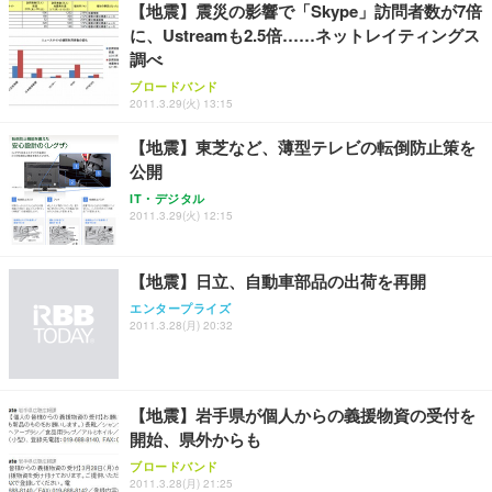
【地震】震災の影響で「Skype」訪問者数が7倍
務用 おしゃれ パソコンチェア (ホワイト)
に、Ustreamも2.5倍……ネットレイティングス
ANDWINT オフィスチェア デスクチェア 肘なし メ
【MiniLED/24.5inch/280Hz/FHD】GRAPHT THE S
アイリスオーヤマ ペットシーツ 超厚型 お徳用 レギ
調べ
ッシュ 通気性 ランバーサポート付き 腰サポート ガ
HOOTER Gaming Monitor 24” Essential ゲーミン
ュラー 200枚入【Amazon.co.jp限定】
ス圧無段階昇降 360度回転 キャスター付き コンパク
グモニター QD 24.5インチ 1ms FHD 量子ドット 残
ブロードバンド
ト 幅52×奥行58.5×高さ84～96cm テレワーク 在宅
像低減 (3年保証 | 輝点保証 | 日本メーカー)
￥3,731
2011.3.29(火) 13:15
￥4,139
￥34,980
勤務 ブラック
【地震】東芝など、薄型テレビの転倒防止策を
公開
IT・デジタル
2011.3.29(火) 12:15
【地震】日立、自動車部品の出荷を再開
エンタープライズ
2011.3.28(月) 20:32
【地震】岩手県が個人からの義援物資の受付を
開始、県外からも
ブロードバンド
2011.3.28(月) 21:25