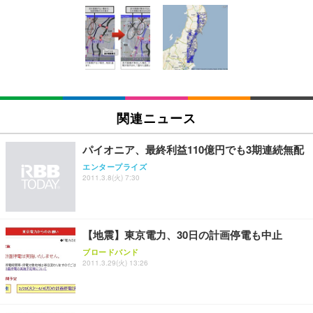
[EdoErgo] オフィスチェア 椅子 テレワーク 疲れな
EIZO ビジネス向けプレミアムモニター | FlexScan
Amazonベーシック ペットシーツ 薄型 レギュラー 1
い 跳ね上げ式アームレスト コンパクト 約105度ロッ
EV3240X-WT | 31.5型4K UHD・USB Type-C・ホワ
回使い捨て 無香料 ホワイト 300枚
キング pc 事務椅子 360度回転 座面昇降 強化ナイロ
イト
ン樹脂ベース 通気性メッシュ 在宅ワーク H-WY01
￥3,373
￥5,699
￥105,595
(黒網+黒枠+黒足)
EIZO ビジネス向けプレミアムモニター | FlexScan
SIHOO B100 オフィスチェア／デスクチェア メッシ
Amazonベーシック ペットシーツ 厚型 ワイド 42枚
EV2740X-WT | 27.0型4K UHD・USB Type-C・ホワ
ュチェア 人間工学 疲れない ブラック
x2袋(84枚) ホワイト(吸収面:ライトブルー)
関連ニュース
イト
￥27,999
￥3,234
￥109,572
パイオニア、最終利益110億円でも3期連続無配
エンタープライズ
Sezlife オフィスチェア デスクチェア 疲れない テレ
2011.3.8(火) 7:30
【純正品】27"ゲーミングモニター DualSense 充電
ネオ・ルーライフ ネオ・オムツ L 中型犬用 26枚入
ワーク チェア 強化バックレスト 30度ロッキング機
フック付き（CFI-ZDM1J）
り 単品
能 人間工学 椅子 腰サポート 90度跳ね上げ式アーム
レスト 3Dヘッドレスト ハンガー付き 高反発クッシ
￥49,979
￥1,800
￥7,680
ョン PCチェア 通気性メッシュ ゲーミング/勉強/事
【地震】東京電力、30日の計画停電も中止
務用 おしゃれ パソコンチェア (ブラック)
ブロードバンド
Sezlife オフィスチェア デスクチェア 疲れない テレ
【整備済み品】Dell E2724HS 27インチ 液晶モニタ
Smart Basic(スマートベーシック) 【Amazon.co.jp
2011.3.29(火) 13:26
ワーク チェア 強化バックレスト 30度ロッキング機
ー フルHD（1920×1080）VA 非光沢 HDMI/DisplayP
限定】 Smart Basic アイリスオーヤマ ペットシーツ
能 人間工学 椅子 腰サポート 90度跳ね上げ式アーム
ort/VGA スピーカー内蔵 高さ調整 スイベル VESA対
超厚型 お徳用 ワイド 100枚入 (x 1) (ケース販売)
レスト 3Dヘッドレスト ハンガー付き 高反発クッシ
応 ComfortView ビジネス向け
￥7,680
￥15,800
￥3,670
ョン PCチェア 通気性メッシュ ゲーミング/勉強/事