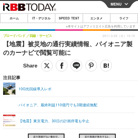
MENU
CLOSE
ホーム
IT・デジタル
SPEED TEST
エンタメ
ライフ
ホーム
IT・デジタル
ブロードバンド
回線・サービス
2011.3.29（火）15:15
【地震】被災地の通行実績情報、パイオニア製
IT・デジタルTOP
スマートフォン
SPEED TEST
のカーナビで閲覧可能に
ネタ
ガジェット・ツール
エンタメ
ショッピング
その他
エンタメTOP
映画・ドラマ
ライフ
注目記事
韓流・K-POP
韓国・芸能
ライフTOP
グルメ
リリース一覧
10G光回線導入レポ
音楽
スポーツ
ペット
ショッピング
プッシュ通知の停止方法
パイオニア、最終利益110億円でも3期連続無配
グラビア
ブログ
その他
ショッピング
その他
【地震】東京電力、30日の計画停電も中止