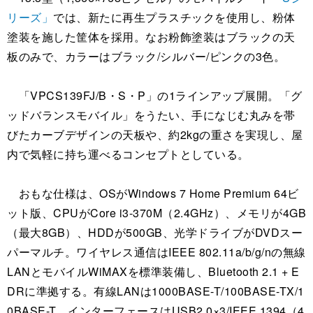
リーズ」
では、新たに再生プラスチックを使用し、粉体
塗装を施した筐体を採用。なお粉飾塗装はブラックの天
板のみで、カラーはブラック/シルバー/ピンクの3色。
「VPCS139FJ/B・S・P」の1ラインアップ展開。「グ
ッドバランスモバイル」をうたい、手になじむ丸みを帯
びたカーブデザインの天板や、約2kgの重さを実現し、屋
内で気軽に持ち運べるコンセプトとしている。
おもな仕様は、OSがWindows 7 Home Premium 64ビ
ット版、CPUがCore i3-370M（2.4GHz）、メモリが4GB
（最大8GB）、HDDが500GB、光学ドライブがDVDスー
パーマルチ。ワイヤレス通信はIEEE 802.11a/b/g/nの無線
LANとモバイルWiMAXを標準装備し、Bluetooth 2.1 + E
DRに準拠する。有線LANは1000BASE-T/100BASE-TX/1
0BASE-T、インターフェースはUSB2.0×3/IEEE 1394（4