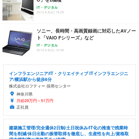
ANDWINT オフィスチェア デスクチェア 肘なし メ
【MiniLED/24.5inch/280Hz/FHD】GRAPHT THE S
アイリスオーヤマ ペットシーツ 超厚型 お徳用 レギ
ッシュ 通気性 ランバーサポート付き 腰サポート ガ
HOOTER Gaming Monitor 24” Essential ゲーミン
IT・デジタル
ュラー 200枚入【Amazon.co.jp限定】
ス圧無段階昇降 360度回転 キャスター付き コンパク
グモニター QD 24.5インチ 1ms FHD 量子ドット 残
2010.6.8(火) 18:29
ト 幅52×奥行58.5×高さ84～96cm テレワーク 在宅
像低減 (3年保証 | 輝点保証 | 日本メーカー)
￥3,731
￥4,139
￥34,980
勤務 ブラック
ソニー、長時間・高画質録画に対応したAVノー
ト「VAIO Fシリーズ」など
IT・デジタル
2010.6.8(火) 19:38
インフラエンジニア/IT・クリエイティブ ITインフラエンジニ
ア/横浜駅から徒歩6分
株式会社ロフティー 採用センター
神奈川県
月給29万円～51万円
正社員
建築施工管理/完全週休2日制/土日祝休み/IT化の推進で残業時
間を削減/休日出勤の振替取得を徹底し、生産性を向上/資格取