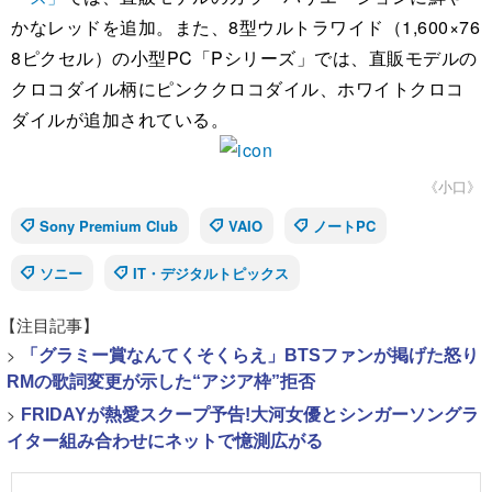
かなレッドを追加。また、8型ウルトラワイド（1,600×76
8ピクセル）の小型PC「Pシリーズ」では、直販モデルの
クロコダイル柄にピンククロコダイル、ホワイトクロコ
ダイルが追加されている。
《小口》
Sony Premium Club
VAIO
ノートPC
ソニー
IT・デジタルトピックス
【注目記事】
>
「グラミー賞なんてくそくらえ」BTSファンが掲げた怒り
RMの歌詞変更が示した“アジア枠”拒否
>
FRIDAYが熱愛スクープ予告!大河女優とシンガーソングラ
イター組み合わせにネットで憶測広がる