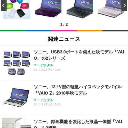
い 跳ね上げ式アームレスト コンパクト 約105度ロッ
EV3240X-WT | 31.5型4K UHD・USB Type-C・ホワ
‹
回使い捨て 無香料 ホワイト 300枚
キング pc 事務椅子 360度回転 座面昇降 強化ナイロ
イト
ン樹脂ベース 通気性メッシュ 在宅ワーク H-WY01
￥3,373
￥5,699
￥105,595
(黒網+黒枠+黒足)
1
/
2
EIZO ビジネス向けプレミアムモニター | FlexScan
SIHOO B100 オフィスチェア／デスクチェア メッシ
Amazonベーシック ペットシーツ 厚型 ワイド 42枚
EV2740X-WT | 27.0型4K UHD・USB Type-C・ホワ
ュチェア 人間工学 疲れない ブラック
x2袋(84枚) ホワイト(吸収面:ライトブルー)
関連ニュース
イト
￥27,999
￥3,234
￥109,572
ソニー、USB3.0ポートを備えた秋モデル「VAI
O」の2シリーズ
Sezlife オフィスチェア デスクチェア 疲れない テレ
【純正品】27"ゲーミングモニター DualSense 充電
ネオ・ルーライフ ネオ・オムツ L 中型犬用 26枚入
IT・デジタル
ワーク チェア 強化バックレスト 30度ロッキング機
2010.9.28(火) 15:27
フック付き（CFI-ZDM1J）
り 単品
能 人間工学 椅子 腰サポート 90度跳ね上げ式アーム
レスト 3Dヘッドレスト ハンガー付き 高反発クッシ
￥49,979
￥1,800
￥7,680
ョン PCチェア 通気性メッシュ ゲーミング/勉強/事
ソニー、13.1V型の軽量ハイスペックモバイル
務用 おしゃれ パソコンチェア (ブラック)
「VAIO Z」2010年秋モデル
Sezlife オフィスチェア デスクチェア 疲れない テレ
【整備済み品】Dell E2724HS 27インチ 液晶モニタ
Smart Basic(スマートベーシック) 【Amazon.co.jp
IT・デジタル
ワーク チェア 強化バックレスト 30度ロッキング機
ー フルHD（1920×1080）VA 非光沢 HDMI/DisplayP
限定】 Smart Basic アイリスオーヤマ ペットシーツ
2010.9.28(火) 15:39
能 人間工学 椅子 腰サポート 90度跳ね上げ式アーム
ort/VGA スピーカー内蔵 高さ調整 スイベル VESA対
超厚型 お徳用 ワイド 100枚入 (x 1) (ケース販売)
レスト 3Dヘッドレスト ハンガー付き 高反発クッシ
応 ComfortView ビジネス向け
￥7,680
￥15,800
￥3,670
ョン PCチェア 通気性メッシュ ゲーミング/勉強/事
ソニー、録画機能を強化した液晶一体型「VAI
務用 おしゃれ パソコンチェア (ホワイト)
O」を2機種