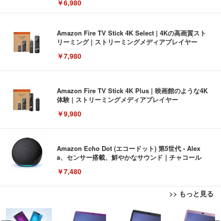
￥6,980
Amazon Fire TV Stick 4K Select | 4Kの高画質スト
リーミング | ストリーミングメディアプレイヤー
￥7,980
Amazon Fire TV Stick 4K Plus | 映画館のような4K
体験 | ストリーミングメディアプレイヤー
￥9,980
Amazon Echo Dot (エコードット) 第5世代 - Alex
a、センサー搭載、鮮やかなサウンド｜チャコール
￥7,480
>> もっと見る
[EdoErgo] オフィスチェア 椅子 テレワーク 疲れな
EIZO ビジネス向けプレミアムモニター | FlexScan
Amazonベーシック ペットシーツ 薄型 レギュラー 1