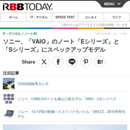
MENU
CLOSE
ホーム
IT・デジタル
SPEED TEST
エンタメ
ライフ
ホーム
IT・デジタル
IT・デジタル
ノートPC
2010.9.28（火）17:23
ソニー、「VAIO」のノート「Eシリーズ」と
IT・デジタルTOP
スマートフォン
SPEED TEST
「Sシリーズ」にスペックアップモデル
ネタ
ガジェット・ツール
エンタメ
ショッピング
その他
エンタメTOP
映画・ドラマ
ライフ
注目記事
韓流・K-POP
韓国・芸能
ライフTOP
グルメ
リリース一覧
10G光回線導入レポ
音楽
スポーツ
ペット
ショッピング
プッシュ通知の停止方法
ソニー、USB3.0ポートを備えた秋モデル「VAIO」の2シリーズ
グラビア
ブログ
その他
ソニー、13.1V型の軽量ハイスペックモバイル「VAIO Z」2010年秋モ
ショッピング
その他
デル