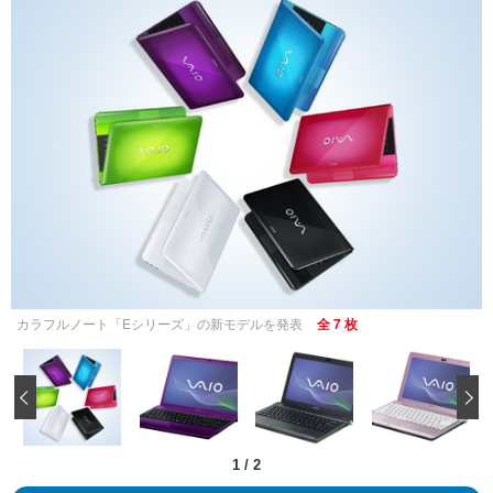
カラフルノート「Eシリーズ」の新モデルを発表
全 7 枚
‹
1
/
2