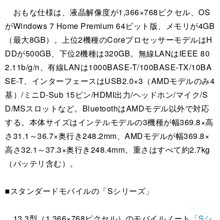
おもな仕様は、液晶解像度が1,366×768ピクセル、OS
がWindows 7 Home Premium 64ビット版、メモリが4GB
（最大8GB）。上位2機種のCoreプロセッサーモデルはH
DDが500GB、下位2機種は320GB。無線LANはIEEE 80
2.11b/g/n、有線LANは1000BASE-T/100BASE-TX/10BA
SE-T、インターフェースはUSB2.0×3（AMDモデルのみ4
基）/ミニD-Sub 15ピン/HDMI出力/ヘッドホン/マイク/S
D/MSスロットなど。BluetoothはAMDモデル以外で対応
する。本体サイズはインテルモデルの3機種が幅369.8×高
さ31.1～36.7×奥行き248.2mm、AMDモデルが幅369.8×
高さ32.1～37.3×奥行き248.4mm。重さはすべて約2.7kg
（バッテリ含む）。
■スタンダードモバイルの「Sシリーズ」
13.3型（1,366×768ピクセル）のモバイルノート
「Sシ