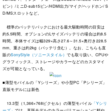
ピン）/ミニD-sub15ピン/HDMI出力/マイク/ヘッドホン/ S
D/MSスロットなど。
標準のバッテリパックにおける最大駆動時間の目安は
約5.5時間、オプションのLサイズバッテリの場合は約8.5
時間。本体サイズは幅329×高さ27.6～31.5×奥行き228.5
mm、重さは約2kg（バッテリ含む）。なお、こちらも直
販の
SonyStyle（ソニースタイル）
でも取り扱い、CPUや
グラフィックス、ストレージやカラーなどのカスタマイ
ズが可能となっている。
■薄型モバイルの「Yシリーズ」や小型PC「Pシリーズ」
直販モデルには新色
13.3型（1,366×768ピクセル）の薄型モバイル
「Yシリ
ーズ」
では、直販モデルのカラーバリエーションに鮮や