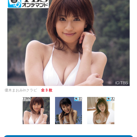
優木まおみinクラビ
全 3 枚