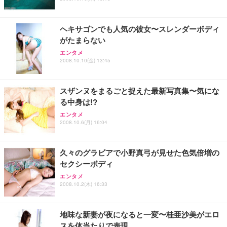
ヘキサゴンでも人気の彼女〜スレンダーボディ
がたまらない
エンタメ
2008.10.10(金) 13:45
スザンヌをまるごと捉えた最新写真集〜気にな
る中身は!?
エンタメ
2008.10.6(月) 16:04
久々のグラビアで小野真弓が見せた色気倍増の
セクシーボディ
エンタメ
2008.10.2(木) 16:33
地味な新妻が夜になると一変〜桂亜沙美がエロ
スを体当たりで表現