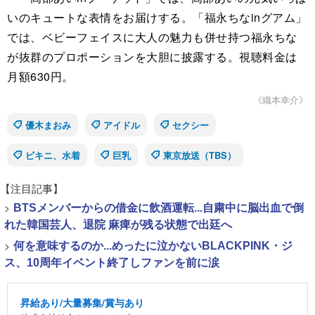
いのキュートな表情をお届けする。「福永ちなinグアム」
では、ベビーフェイスに大人の魅力も併せ持つ福永ちな
が抜群のプロポーションを大胆に披露する。視聴料金は
月額630円。
《織本幸介》
優木まおみ
アイドル
セクシー
ビキニ、水着
巨乳
東京放送（TBS）
【注目記事】
>
BTSメンバーからの借金に飲酒運転...自粛中に脳出血で倒
れた韓国芸人、退院 麻痺が残る状態で出廷へ
>
何を意味するのか...めったに泣かないBLACKPINK・ジ
ス、10周年イベント終了しファンを前に涙
昇給あり/大量募集/賞与あり