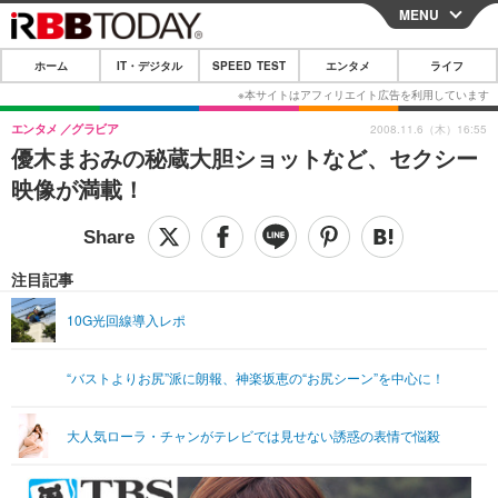
MENU
CLOSE
ホーム
IT・デジタル
SPEED TEST
エンタメ
ライフ
ホーム
IT・デジタル
エンタメ
グラビア
2008.11.6（木）16:55
優木まおみの秘蔵大胆ショットなど、セクシー
IT・デジタルTOP
スマートフォン
SPEED TEST
映像が満載！
ネタ
ガジェット・ツール
エンタメ
ショッピング
その他
エンタメTOP
映画・ドラマ
ライフ
注目記事
韓流・K-POP
韓国・芸能
ライフTOP
グルメ
リリース一覧
10G光回線導入レポ
音楽
スポーツ
ペット
ショッピング
プッシュ通知の停止方法
“バストよりお尻”派に朗報、神楽坂恵の“お尻シーン”を中心に！
グラビア
ブログ
その他
ショッピング
その他
大人気ローラ・チャンがテレビでは見せない誘惑の表情で悩殺