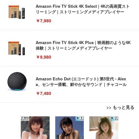
Amazon Fire TV Stick 4K Select | 4Kの高画質スト
リーミング | ストリーミングメディアプレイヤー
￥7,980
Amazon Fire TV Stick 4K Plus | 映画館のような4K
体験 | ストリーミングメディアプレイヤー
￥9,980
Amazon Echo Dot (エコードット) 第5世代 - Alex
a、センサー搭載、鮮やかなサウンド｜チャコール
￥7,480
>> もっと見る
[EdoErgo] オフィスチェア 椅子 テレワーク 疲れな
EIZO ビジネス向けプレミアムモニター | FlexScan
Amazonベーシック ペットシーツ 薄型 レギュラー 1
い 跳ね上げ式アームレスト コンパクト 約105度ロッ
EV3240X-WT | 31.5型4K UHD・USB Type-C・ホワ
回使い捨て 無香料 ホワイト 300枚
キング pc 事務椅子 360度回転 座面昇降 強化ナイロ
イト
ン樹脂ベース 通気性メッシュ 在宅ワーク H-WY01
￥3,373