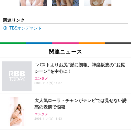
￥5,699
￥105,595
(黒網+黒枠+黒足)
EIZO ビジネス向けプレミアムモニター | FlexScan
SIHOO B100 オフィスチェア／デスクチェア メッシ
Amazonベーシック ペットシーツ 厚型 ワイド 42枚
関連リンク
EV2740X-WT | 27.0型4K UHD・USB Type-C・ホワ
ュチェア 人間工学 疲れない ブラック
x2袋(84枚) ホワイト(吸収面:ライトブルー)
イト
TBSオンデマンド
￥27,999
￥3,234
￥109,572
Sezlife オフィスチェア デスクチェア 疲れない テレ
関連ニュース
【純正品】27"ゲーミングモニター DualSense 充電
ネオ・ルーライフ ネオ・オムツ L 中型犬用 26枚入
ワーク チェア 強化バックレスト 30度ロッキング機
フック付き（CFI-ZDM1J）
り 単品
能 人間工学 椅子 腰サポート 90度跳ね上げ式アーム
“バストよりお尻”派に朗報、神楽坂恵の“お尻
レスト 3Dヘッドレスト ハンガー付き 高反発クッシ
￥49,979
￥1,800
￥7,680
シーン”を中心に！
ョン PCチェア 通気性メッシュ ゲーミング/勉強/事
務用 おしゃれ パソコンチェア (ブラック)
エンタメ
2008.11.5(水) 16:57
Sezlife オフィスチェア デスクチェア 疲れない テレ
【整備済み品】Dell E2724HS 27インチ 液晶モニタ
Smart Basic(スマートベーシック) 【Amazon.co.jp
ワーク チェア 強化バックレスト 30度ロッキング機
ー フルHD（1920×1080）VA 非光沢 HDMI/DisplayP
限定】 Smart Basic アイリスオーヤマ ペットシーツ
能 人間工学 椅子 腰サポート 90度跳ね上げ式アーム
ort/VGA スピーカー内蔵 高さ調整 スイベル VESA対
超厚型 お徳用 ワイド 100枚入 (x 1) (ケース販売)
大人気ローラ・チャンがテレビでは見せない誘
レスト 3Dヘッドレスト ハンガー付き 高反発クッシ
応 ComfortView ビジネス向け
￥7,680
￥15,800
￥3,670
ョン PCチェア 通気性メッシュ ゲーミング/勉強/事
惑の表情で悩殺
務用 おしゃれ パソコンチェア (ホワイト)
エンタメ
ANDWINT オフィスチェア デスクチェア 肘なし メ
【MiniLED/24.5inch/280Hz/FHD】GRAPHT THE S
2008.11.4(火) 18:53
アイリスオーヤマ ペットシーツ 超厚型 お徳用 レギ
ッシュ 通気性 ランバーサポート付き 腰サポート ガ
HOOTER Gaming Monitor 24” Essential ゲーミン
ュラー 200枚入【Amazon.co.jp限定】
ス圧無段階昇降 360度回転 キャスター付き コンパク
グモニター QD 24.5インチ 1ms FHD 量子ドット 残