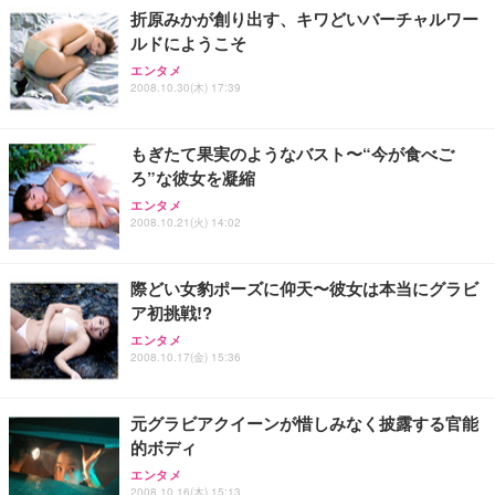
ト 幅52×奥行58.5×高さ84～96cm テレワーク 在宅
像低減 (3年保証 | 輝点保証 | 日本メーカー)
￥3,731
折原みかが創り出す、キワどいバーチャルワー
￥4,139
￥34,980
勤務 ブラック
ルドにようこそ
エンタメ
2008.10.30(木) 17:39
もぎたて果実のようなバスト〜“今が食べご
ろ”な彼女を凝縮
エンタメ
2008.10.21(火) 14:02
際どい女豹ポーズに仰天〜彼女は本当にグラビ
ア初挑戦!?
エンタメ
2008.10.17(金) 15:36
元グラビアクイーンが惜しみなく披露する官能
的ボディ
エンタメ
2008.10.16(木) 15:13