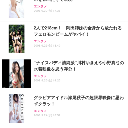
エンタメ
2008.9.30(火) 17:38
2人で218cm！ 岡田姉妹の全身から放たれる
フェロモンビームがヤバイ！
エンタメ
2008.9.26(金) 18:40
“ナイスバディ清純派”川村ゆきえや小野真弓の
水着映像を思う存分！
エンタメ
2008.9.26(金) 14:25
グラビアアイドル瀬尾秋子の超限界映像に思わ
ずクラッ！
エンタメ
2008.9.24(水) 18:52