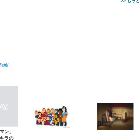
>> もっ
【整備済み品】Dell
【MiniLED/24.5inch/280Hz/
正品】27"ゲーミングモ
ANDWINT オフィスチ
アイリスオーヤマ ペ
Sezlife オフィスチェア デスク
ネオ・ルーライフ ネオ・オム
E2724HS 27インチ 液晶モ
Sezlife オフィスチェア デスク
Smart Basic(スマートベーシ
GRAPHT THE SHOOTER
ー DualSense 充電フッ
ア デスクチェア 肘なし
シーツ 超厚型 お徳用 
前編）
チェア 疲れない テレワーク
ツ L 中型犬用 26枚入り 単品
ニター フル
チェア 疲れない テレワーク
ック) 【Amazon.co.jp限定】
Gaming Monitor 24” Essential
き（CFI-ZDM1J）
ッシュ 通気性 ランバ
ュラー 200枚入
チェア 強化バックレスト 30
HD（1920×1080）VA 非光
チェア 強化バックレスト 30度
Smart Basic アイリスオーヤマ
ーミングモニター QD 24.5イ
ポート付き 腰サポート
【Amazon.co.jp限定】
￥1,800
￥15,800
￥34,980
9,979
度ロッキング機能 人間工学 椅
沢 HDMI/DisplayPort/VGA
ロッキング機能 人間工学 椅子
ペットシーツ 超厚型 お徳用
￥4,139
￥3,731
1ms FHD 量子ドット 残像低減
ス圧無段階昇降 360度
￥7,680
￥7,680
￥3,670
子 腰サポート 90度跳ね上げ
スピーカー内蔵 高さ調整 ス
腰サポート 90度跳ね上げ式ア
ワイド 100枚入 (x 1) (ケース
年保証 | 輝点保証 | 日本メーカ
転 キャスター付き コ
式アームレスト 3Dヘッドレス
イベル VESA対応
ームレスト 3Dヘッドレスト
販売)
クト 幅52×奥行58.5×
ト ハンガー付き 高反発クッシ
ComfortView ビジネス向け
ハンガー付き 高反発クッショ
84～96cm テレワーク
ョン PCチェア 通気性メッシ
ン PCチェア 通気性メッシュ
宅勤務 ブラック
ュ ゲーミング/勉強/事務用 お
ゲーミング/勉強/事務用 おし
しゃれ パソコンチェア (ブラ
ゃれ パソコンチェア (ホワイ
ック)
ト)
肉マン」
キラの