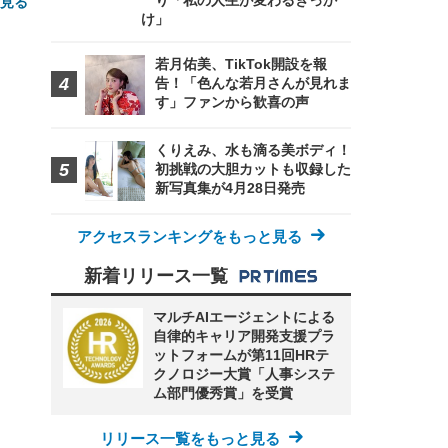
り「私の人生が変わるきっか
と見る
け」
若月佑美、TikTok開設を報
告！「色んな若月さんが見れま
す」ファンから歓喜の声
くりえみ、水も滴る美ボディ！
初挑戦の大胆カットも収録した
新写真集が4月28日発売
FHD】
ェ
ット
 メ
レギ
 ゲ
ーサ
ンチ
 ガ
アクセスランキングをもっと見る
 (3
回
ー)
ンパ
新着リリース一覧
高さ
 在
マルチAIエージェントによる
自律的キャリア開発支援プラ
ットフォームが第11回HRテ
クノロジー大賞「人事システ
ム部門優秀賞」を受賞
リリース一覧をもっと見る