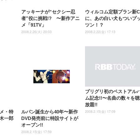
アッキーナが“セクシー忍
ウィルコム定額プラン新C
者”役に挑戦!? 〜新作アニ
に、あの白い犬もついプ
メ「91TV」
ツン！？
2008.2.26(火) 20:03
2008.2.22(金) 17:13
ブリグリ初のベストアル
ム記念!!〜名曲の数々を
放題!!
2008.2.15(金) 17:09
メ・特
ルパン誕生から40年〜新作
木一郎
DVD発売前に特設サイトが
オープン!!
2008.2.15(金) 17:59