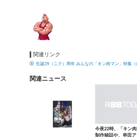
関連リンク
EIZO ビジネス向けプレミア
EIZO ビジネス向けプレミア
【純
[EdoErgo] オフィスチェア 椅
Amazonベーシック ペットシ
SIHOO B100 オフィスチェア
Amazonベーシック ペットシ
ムモニター | FlexScan
ムモニター | FlexScan
ニタ
生誕29（ニク）周年 みんなの「キン肉マン」特集（
子 テレワーク 疲れない 跳ね
ーツ 薄型 レギュラー 1回使い
／デスクチェア メッシュチェ
ーツ 厚型 ワイド 42枚x2袋(84
EV3240X-WT | 31.5型4K
EV2740X-WT | 27.0型4K
ク付
上げ式アームレスト コンパク
捨て 無香料 ホワイト 300枚
ア 人間工学 疲れない ブラッ
枚) ホワイト(吸収面:ライトブ
UHD・USB Type-C・ホワイ
UHD・USB Type-C・ホワイ
ト 約105度ロッキング pc 事務
￥105,595
￥109,572
ク
ルー)
￥4
ト
ト
関連ニュース
￥5,699
￥3,373
￥27,999
￥3,234
椅子 360度回転 座面昇降 強化
ナイロン樹脂ベース 通気性メ
ッシュ 在宅ワーク H-
WY01(黒網+黒枠+黒足)
今夜22時、「キン
制作秘話や、串田ア