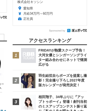
株式会社キソシン
愛知県
月給34万円～60万円
正社員
Sponsored by
アクセスランキング
FRIDAYが熱愛スクープ予告！
大河女優とシンガーソングライ
ター組み合わせにネットで憶測
広がる
羽生結弦自らポーズを提案し撮
影！完全撮り下ろし2027年度
エコー
版カレンダーが発売決定！
xa、
な
相田翔子、34年ぶりに『アッ
プトゥボーイ』登場！創刊当初
のミスアップコンテスト振り返