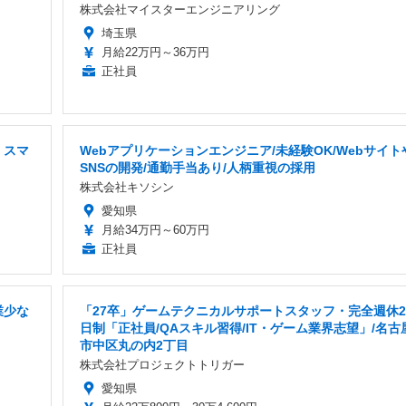
株式会社マイスターエンジニアリング
埼玉県
月給22万円～36万円
正社員
・スマ
Webアプリケーションエンジニア/未経験OK/Webサイト
SNSの開発/通勤手当あり/人柄重視の採用
株式会社キソシン
愛知県
月給34万円～60万円
正社員
業少な
「27卒」ゲームテクニカルサポートスタッフ・完全週休2
日制「正社員/QAスキル習得/IT・ゲーム業界志望」/名古
市中区丸の内2丁目
株式会社プロジェクトトリガー
愛知県