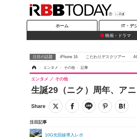
ホーム
IT・デ
映画・ドラマ
注目の話題
iPhone 16
こだわりデスクツアー
A
ホーム
›
エンタメ
›
その他
›
記事
エンタメ
その他
生誕29（ニク）周年、ア
注目記事
10G光回線導入レポ