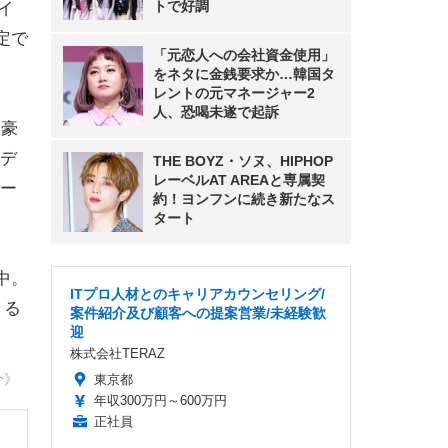
トで好調
イ
定で
「元恋人への会社資金使用」
をネタに金銭要求か…韓国タ
レントの元マネージャー2
人、恐喝未遂で起訴
は豪
デ
THE BOYZ・ソヌ、HIPHOP
レーベルAT AREAと専属契
ー
約！ヨンフンに続き新たなス
タート
中。
ITプロ人材とのキャリアカウンセリング/
きる
案件紹介及び顧客への提案営業/未経験歓
迎
株式会社TERAZ
介》
東京都
年収300万円～600万円
正社員