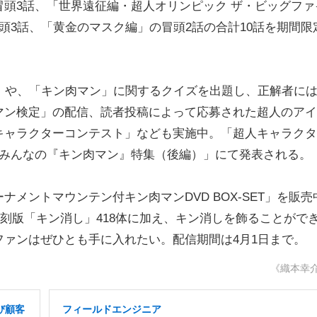
頭3話、「世界遠征編・超人オリンピック ザ・ビッグファ
頭3話、「黄金のマスク編」の冒頭2話の合計10話を期間限
」や、「キン肉マン」に関するクイズを出題し、正解者に
マン検定」の配信、読者投稿によって応募された超人のアイ
キャラクターコンテスト」なども実施中。「超人キャラクタ
「みんなの『キン肉マン』特集（後編）」にて発表される。
ントマウンテン付キン肉マンDVD BOX-SET」を販売
る復刻版「キン消し」418体に加え、キン消しを飾ることがで
ァンはぜひとも手に入れたい。配信期間は4月1日まで。
《織本幸
び顧客
フィールドエンジニア