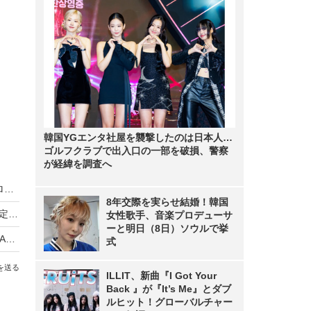
韓国YGエンタ社屋を襲撃したのは日本人…
ゴルフクラブで出入口の一部を破損、警察
が経緯を調査へ
映画『ドラえもん』2027年春公開作品は19世紀ロンドンが舞台！
8年交際を実らせ結婚！韓国
新作ガンダム『RG XARX-ZERO』2027年展開決定、アニメ×ゲームの「RGプロジェクト」始動
女性歌手、音楽プロデューサ
ーと明日（8日）ソウルで挙
高橋留美子の名作『めぞん一刻』全96話をABEMAで無料一挙放送！4月10日スタート
式
を送る
ILLIT、新曲『I Got Your
Back 』が『It’s Me』とダブ
ルヒット！グローバルチャー