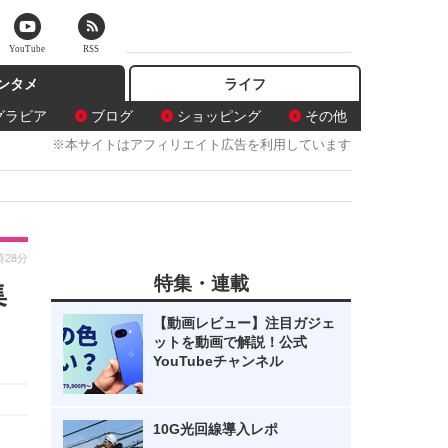
YouTube
RSS
ンタメ
ライフ
グラビア
ブログ
ショッピング
その他
※本サイトはアフィリエイト広告を利用しています
時28分
特集・連載
集
【動画レビュー】注目ガジェ
ットを動画で解説！公式
YouTubeチャンネル
10G光回線導入レポ