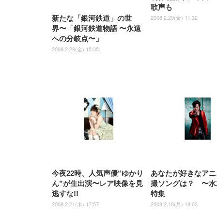
歌声も
2008.2.29(金) 11:32
新たな「銀河鉄道」の世
界〜「銀河鉄道物語 〜永遠
への分岐点〜」
2008.2.29(金) 15:35
今夜22時、人気声優“ゆかり
あなたが好きなアニ
ん”が生出演〜レア映像を見
撮ソングは？ 〜水
逃すな!!
特集
2008.2.21(木) 17:57
2008.2.18(月) 18:03