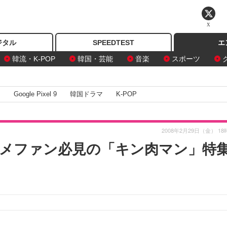
X
ジタル
SPEEDTEST
エ
韓流・K-POP
韓国・芸能
音楽
スポーツ
I
Google Pixel 9
韓国ドラマ
K-POP
2008年2月29日（金） 18
ニメファン必見の「キン肉マン」特