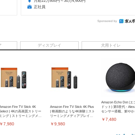
月給22万800円～30万4,600円
正社員
Sponsored by
ア
ディスプレイ
犬用トイレ
Amazon Echo Dot (
Amazon Fire TV Stick 4K
Amazon Fire TV Stick 4K Plus
ドット) 第5世代 - Ale
Select | 4Kの高画質ストリー
| 映画館のような4K体験 | スト
センサー搭載、鮮やか
ミング | ストリーミングメデ
リーミングメディアプレイヤ
サウンド｜チャコール
￥7,480
ィアプレイヤー
ー
￥7,980
￥9,980