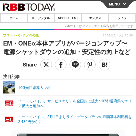
MENU
CLOSE
ホーム
IT・デジタル
SPEED TEST
エンタメ
ライフ
ホーム
IT・デジタル
ブロードバンド
その他
2008.2.5（火）20:28
EM・ONEα本体アプリがバージョンアップ〜
IT・デジタルTOP
スマートフォン
SPEED TEST
電源シャットダウンの追加・安定性の向上など
ネタ
ガジェット・ツール
エンタメ
ショッピング
その他
エンタメTOP
映画・ドラマ
ライフ
注目記事
韓流・K-POP
韓国・芸能
ライフTOP
グルメ
リリース一覧
10G光回線導入レポ
音楽
スポーツ
ペット
ショッピング
プッシュ通知の停止方法
イー・モバイル、サービスエリアを全国的に拡大〜37都道府県でエリ
ア拡大と追加へ
グラビア
ブログ
その他
イー・モバイル、2月1日よりライトデータプランの月額基本利用料を
ショッピング
その他
2,480円からに