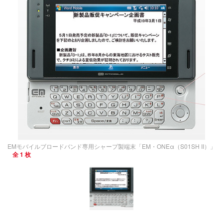
EMモバイルブロードバンド専用シャープ製端末「EM・ONEα（S01SH II）」
全 1 枚