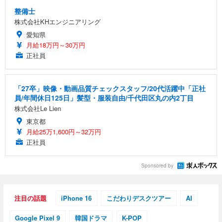
整備士
株式会社KHエンジニアリング
愛知県
月給18万円～30万円
正社員
「27卒」映像・動画品質チェックスタッフ/20代活躍中「正社
員/年間休日125日」髪型・服装自由/千代田区丸の内2丁目
株式会社Le Lien
東京都
月給25万1,600円～32万円
正社員
Sponsored by
注目の話題
iPhone 16
こだわりデスクツアー
AI
Google Pixel 9
韓国ドラマ
K-POP