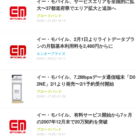
イー・モバイル、サービスエリアを全国的に拡
大〜37都道府県でエリア拡大と追加へ
Sezlife オフィスチェア デスクチェア 疲れない テレ
【純正品】27"ゲーミングモニター DualSense 充電
ネオ・ルーライフ ネオ・オムツ L 中型犬用 26枚入
ブロードバンド
ワーク チェア 強化バックレスト 30度ロッキング機
2008.1.31(木) 18:14
フック付き（CFI-ZDM1J）
り 単品
能 人間工学 椅子 腰サポート 90度跳ね上げ式アーム
レスト 3Dヘッドレスト ハンガー付き 高反発クッシ
￥49,979
￥1,800
￥7,680
ョン PCチェア 通気性メッシュ ゲーミング/勉強/事
イー・モバイル、2月1日よりライトデータプラ
務用 おしゃれ パソコンチェア (ブラック)
ンの月額基本利用料を2,480円からに
Sezlife オフィスチェア デスクチェア 疲れない テレ
【整備済み品】Dell E2724HS 27インチ 液晶モニタ
Smart Basic(スマートベーシック) 【Amazon.co.jp
エンタープライズ
ワーク チェア 強化バックレスト 30度ロッキング機
ー フルHD（1920×1080）VA 非光沢 HDMI/DisplayP
限定】 Smart Basic アイリスオーヤマ ペットシーツ
2008.1.29(火) 19:11
能 人間工学 椅子 腰サポート 90度跳ね上げ式アーム
ort/VGA スピーカー内蔵 高さ調整 スイベル VESA対
超厚型 お徳用 ワイド 100枚入 (x 1) (ケース販売)
レスト 3Dヘッドレスト ハンガー付き 高反発クッシ
応 ComfortView ビジネス向け
￥7,680
￥15,800
￥3,670
ョン PCチェア 通気性メッシュ ゲーミング/勉強/事
イー・モバイル、7.2Mbpsデータ通信端末「D0
務用 おしゃれ パソコンチェア (ホワイト)
2NE」2/1より発売〜2/1予約受付開始
ANDWINT オフィスチェア デスクチェア 肘なし メ
【MiniLED/24.5inch/280Hz/FHD】GRAPHT THE S
アイリスオーヤマ ペットシーツ 超厚型 お徳用 レギ
ッシュ 通気性 ランバーサポート付き 腰サポート ガ
HOOTER Gaming Monitor 24” Essential ゲーミン
ブロードバンド
ュラー 200枚入【Amazon.co.jp限定】
ス圧無段階昇降 360度回転 キャスター付き コンパク
グモニター QD 24.5インチ 1ms FHD 量子ドット 残
2008.1.17(木) 21:26
ト 幅52×奥行58.5×高さ84～96cm テレワーク 在宅
像低減 (3年保証 | 輝点保証 | 日本メーカー)
￥3,731
￥4,139
￥34,980
勤務 ブラック
イー・モバイル、有料サービス開始から7ヶ月
の2007年12月末で20万契約を突破
ブロードバンド
2008.1.10(木) 16:51