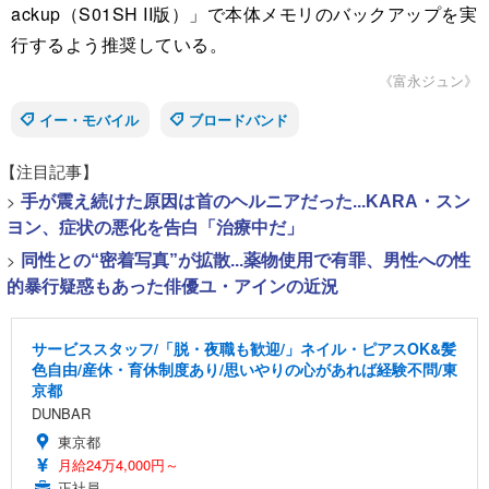
ackup（S01SH II版）」で本体メモリのバックアップを実
行するよう推奨している。
《富永ジュン》
イー・モバイル
ブロードバンド
【注目記事】
>
手が震え続けた原因は首のヘルニアだった...KARA・スン
ヨン、症状の悪化を告白「治療中だ」
>
同性との“密着写真”が拡散...薬物使用で有罪、男性への性
的暴行疑惑もあった俳優ユ・アインの近況
サービススタッフ/「脱・夜職も歓迎/」ネイル・ピアスOK&髪
色自由/産休・育休制度あり/思いやりの心があれば経験不問/東
京都
DUNBAR
東京都
月給24万4,000円～
正社員