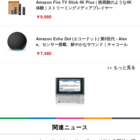
Amazon Fire TV Stick 4K Plus | 映画館のような4K
体験 | ストリーミングメディアプレイヤー
￥9,980
Amazon Echo Dot (エコードット) 第5世代 - Alex
a、センサー搭載、鮮やかなサウンド｜チャコール
￥7,480
>> もっと見る
[EdoErgo] オフィスチェア 椅子 テレワーク 疲れな
EIZO ビジネス向けプレミアムモニター | FlexScan
Amazonベーシック ペットシーツ 薄型 レギュラー 1
い 跳ね上げ式アームレスト コンパクト 約105度ロッ
EV3240X-WT | 31.5型4K UHD・USB Type-C・ホワ
回使い捨て 無香料 ホワイト 300枚
キング pc 事務椅子 360度回転 座面昇降 強化ナイロ
イト
ン樹脂ベース 通気性メッシュ 在宅ワーク H-WY01
￥3,373
￥5,699
￥105,595
(黒網+黒枠+黒足)
EIZO ビジネス向けプレミアムモニター | FlexScan
SIHOO B100 オフィスチェア／デスクチェア メッシ
Amazonベーシック ペットシーツ 厚型 ワイド 42枚
EV2740X-WT | 27.0型4K UHD・USB Type-C・ホワ
ュチェア 人間工学 疲れない ブラック
x2袋(84枚) ホワイト(吸収面:ライトブルー)
関連ニュース
イト
￥27,999
￥3,234
￥109,572