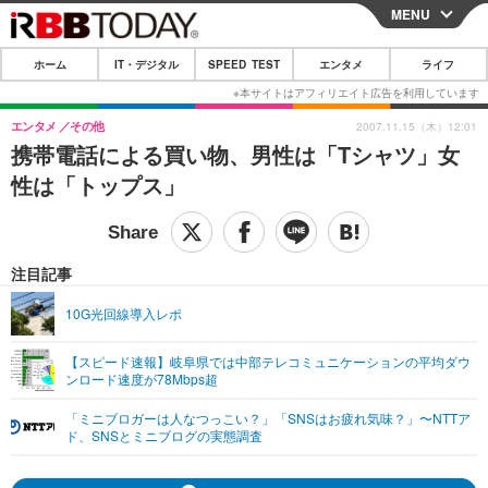
MENU
CLOSE
ホーム
IT・デジタル
SPEED TEST
エンタメ
ライフ
ホーム
IT・デジタル
エンタメ
その他
2007.11.15（木）12:01
携帯電話による買い物、男性は「Tシャツ」女
IT・デジタルTOP
スマートフォン
SPEED TEST
性は「トップス」
ネタ
ガジェット・ツール
エンタメ
ショッピング
その他
エンタメTOP
映画・ドラマ
ライフ
注目記事
韓流・K-POP
韓国・芸能
ライフTOP
グルメ
リリース一覧
10G光回線導入レポ
音楽
スポーツ
ペット
ショッピング
プッシュ通知の停止方法
【スピード速報】岐阜県では中部テレコミュニケーションの平均ダウ
ンロード速度が78Mbps超
グラビア
ブログ
その他
「ミニブロガーは人なつっこい？」「SNSはお疲れ気味？」〜NTTア
ショッピング
その他
ド、SNSとミニブログの実態調査