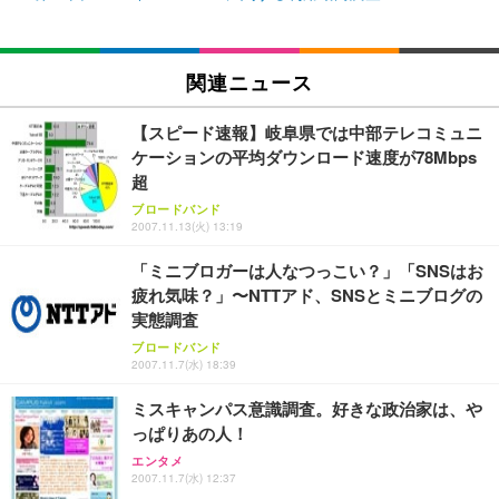
ン樹脂ベース 通気性メッシュ 在宅ワーク H-WY01
￥3,373
￥5,699
￥105,595
(黒網+黒枠+黒足)
EIZO ビジネス向けプレミアムモニター | FlexScan
関連ニュース
SIHOO B100 オフィスチェア／デスクチェア メッシ
Amazonベーシック ペットシーツ 厚型 ワイド 42枚
EV2740X-WT | 27.0型4K UHD・USB Type-C・ホワ
ュチェア 人間工学 疲れない ブラック
x2袋(84枚) ホワイト(吸収面:ライトブルー)
イト
【スピード速報】岐阜県では中部テレコミュニ
￥27,999
￥3,234
￥109,572
ケーションの平均ダウンロード速度が78Mbps
超
ブロードバンド
Sezlife オフィスチェア デスクチェア 疲れない テレ
【純正品】27"ゲーミングモニター DualSense 充電
ネオ・ルーライフ ネオ・オムツ L 中型犬用 26枚入
2007.11.13(火) 13:19
ワーク チェア 強化バックレスト 30度ロッキング機
フック付き（CFI-ZDM1J）
り 単品
能 人間工学 椅子 腰サポート 90度跳ね上げ式アーム
「ミニブロガーは人なつっこい？」「SNSはお
レスト 3Dヘッドレスト ハンガー付き 高反発クッシ
￥49,979
￥1,800
￥7,680
ョン PCチェア 通気性メッシュ ゲーミング/勉強/事
疲れ気味？」〜NTTアド、SNSとミニブログの
務用 おしゃれ パソコンチェア (ブラック)
実態調査
Sezlife オフィスチェア デスクチェア 疲れない テレ
【整備済み品】Dell E2724HS 27インチ 液晶モニタ
Smart Basic(スマートベーシック) 【Amazon.co.jp
ブロードバンド
ワーク チェア 強化バックレスト 30度ロッキング機
ー フルHD（1920×1080）VA 非光沢 HDMI/DisplayP
限定】 Smart Basic アイリスオーヤマ ペットシーツ
2007.11.7(水) 18:39
能 人間工学 椅子 腰サポート 90度跳ね上げ式アーム
ort/VGA スピーカー内蔵 高さ調整 スイベル VESA対
超厚型 お徳用 ワイド 100枚入 (x 1) (ケース販売)
レスト 3Dヘッドレスト ハンガー付き 高反発クッシ
応 ComfortView ビジネス向け
ミスキャンパス意識調査。好きな政治家は、や
￥7,680
￥15,800
￥3,670
ョン PCチェア 通気性メッシュ ゲーミング/勉強/事
っぱりあの人！
務用 おしゃれ パソコンチェア (ホワイト)
エンタメ
ANDWINT オフィスチェア デスクチェア 肘なし メ
【MiniLED/24.5inch/280Hz/FHD】GRAPHT THE S
2007.11.7(水) 12:37
アイリスオーヤマ ペットシーツ 超厚型 お徳用 レギ
ッシュ 通気性 ランバーサポート付き 腰サポート ガ
HOOTER Gaming Monitor 24” Essential ゲーミン