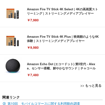
Amazon Fire TV Stick 4K Select | 4Kの高画質スト
リーミング | ストリーミングメディアプレイヤー
￥7,980
Amazon Fire TV Stick 4K Plus | 映画館のような4K
体験 | ストリーミングメディアプレイヤー
￥9,980
Amazon Echo Dot (エコードット) 第5世代 - Alex
a、センサー搭載、鮮やかなサウンド｜チャコール
￥7,480
>> もっと見る
[EdoErgo] オフィスチェア 椅子 テレワーク 疲れな
EIZO ビジネス向けプレミアムモニター | FlexScan
Amazonベーシック ペットシーツ 薄型 レギュラー 1
関連リンク
い 跳ね上げ式アームレスト コンパクト 約105度ロッ
EV3240X-WT | 31.5型4K UHD・USB Type-C・ホワ
回使い捨て 無香料 ホワイト 300枚
キング pc 事務椅子 360度回転 座面昇降 強化ナイロ
イト
第10回 モバイルコマースに関する利用動向調査