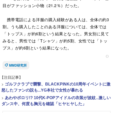
目がファッション小物（21.2％）だった。
携帯電話による洋服の購入経験がある人は、全体の約3
割。うち購入したことのある洋服については、全体では
「トップス」が約6割という結果となった。男女別に見て
みると、男性では「Tシャツ」が約5割、女性では「トッ
プス」が約6割という結果になった。
《》
MMD研究所
【注目記事】
>
ゴルフクラブで襲撃、BLACKPINKの10周年イベントに激
怒したファンの説も...YG本社で女性が暴れる
>
あわやポロリ!? 10代K-POPアイドルの衣装が波紋...激しい
ダンス中、何度も胸元を確認「ヒヤヒヤした」