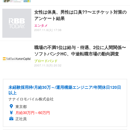
ュラー 200枚入【Amazon.co.jp限定】
ス圧無段階昇降 360度回転 キャスター付き コンパク
グモニター QD 24.5インチ 1ms FHD 量子ドット 残
ト 幅52×奥行58.5×高さ84～96cm テレワーク 在宅
像低減 (3年保証 | 輝点保証 | 日本メーカー)
￥3,731
女性は体臭、男性は口臭??〜エチケット対策の
￥4,139
￥34,980
勤務 ブラック
アンケート結果
エンタメ
2007.11.6(火) 17:38
職場の不満1位は給与・待遇、2位に人間関係〜
ソフトバンクHC、中途転職市場の動向調査
ブロードバンド
2007.11.5(月) 20:32
未経験採用枠/月給30万～/運用構築エンジニア/年間休日120日
以上
ナナイロモバイル株式会社
東京都
月給30万円～60万円
正社員