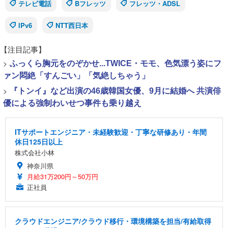
テレビ電話
Bフレッツ
フレッツ・ADSL
IPv6
NTT西日本
【注目記事】
>
ふっくら胸元をのぞかせ...TWICE・モモ、色気漂う姿にフ
ァン悶絶「すんごい」「気絶しちゃう」
>
『トンイ』など出演の46歳韓国女優、9月に結婚へ 共演俳
優による強制わいせつ事件も乗り越え
ITサポートエンジニア・未経験歓迎・丁寧な研修あり・年間
休日125日以上
株式会社小林
神奈川県
月給31万200円～50万円
正社員
クラウドエンジニア/クラウド移行・環境構築を担当/有給取得