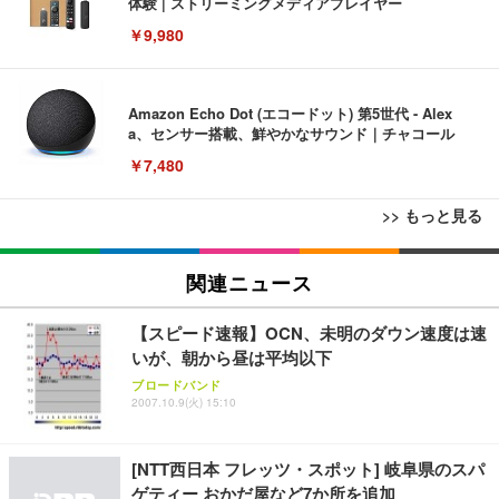
体験 | ストリーミングメディアプレイヤー
￥9,980
Amazon Echo Dot (エコードット) 第5世代 - Alex
a、センサー搭載、鮮やかなサウンド｜チャコール
￥7,480
>> もっと見る
[EdoErgo] オフィスチェア 椅子 テレワーク 疲れな
EIZO ビジネス向けプレミアムモニター | FlexScan
Amazonベーシック ペットシーツ 薄型 レギュラー 1
い 跳ね上げ式アームレスト コンパクト 約105度ロッ
EV3240X-WT | 31.5型4K UHD・USB Type-C・ホワ
関連ニュース
回使い捨て 無香料 ホワイト 300枚
キング pc 事務椅子 360度回転 座面昇降 強化ナイロ
イト
ン樹脂ベース 通気性メッシュ 在宅ワーク H-WY01
￥3,373
￥5,699
￥105,595
【スピード速報】OCN、未明のダウン速度は速
(黒網+黒枠+黒足)
いが、朝から昼は平均以下
ブロードバンド
EIZO ビジネス向けプレミアムモニター | FlexScan
SIHOO B100 オフィスチェア／デスクチェア メッシ
Amazonベーシック ペットシーツ 厚型 ワイド 42枚
2007.10.9(火) 15:10
EV2740X-WT | 27.0型4K UHD・USB Type-C・ホワ
ュチェア 人間工学 疲れない ブラック
x2袋(84枚) ホワイト(吸収面:ライトブルー)
イト
￥27,999
￥3,234
￥109,572
[NTT西日本 フレッツ・スポット] 岐阜県のスパ
ゲティー おかだ屋など7か所を追加