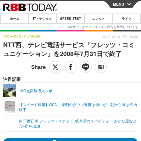
MENU
CLOSE
ホーム
IT・デジタル
SPEED TEST
エンタメ
ライフ
ホーム
IT・デジタル
ブロードバンド
その他
2007.10.12（金）16:36
NTT西、テレビ電話サービス「フレッツ・コミ
IT・デジタルTOP
スマートフォン
SPEED TEST
ュニケーション」を2008年7月31日で終了
ネタ
ガジェット・ツール
エンタメ
ショッピング
その他
エンタメTOP
映画・ドラマ
ライフ
注目記事
韓流・K-POP
韓国・芸能
ライフTOP
グルメ
リリース一覧
10G光回線導入レポ
音楽
スポーツ
ペット
ショッピング
プッシュ通知の停止方法
【スピード速報】OCN、未明のダウン速度は速いが、朝から昼は平均
以下
グラビア
ブログ
その他
[NTT西日本 フレッツ・スポット] 岐阜県のスパゲティー おかだ屋など
ショッピング
その他
7か所を追加