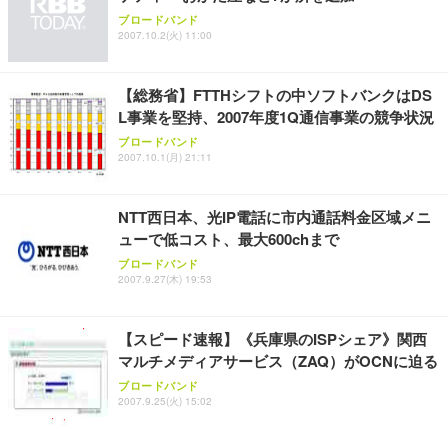
Sezlife オフィスチェア デスクチェア 疲れない テレ
ブロードバンド
【純正品】27"ゲーミングモニター DualSense 充電
ネオ・ルーライフ ネオ・オムツ L 中型犬用 26枚入
ワーク チェア 強化バックレスト 30度ロッキング機
2007.10.2(火) 11:00
フック付き（CFI-ZDM1J）
り 単品
能 人間工学 椅子 腰サポート 90度跳ね上げ式アーム
レスト 3Dヘッドレスト ハンガー付き 高反発クッシ
￥49,979
￥1,800
￥7,680
ョン PCチェア 通気性メッシュ ゲーミング/勉強/事
【総務省】FTTHシフトの中ソフトバンクはDS
務用 おしゃれ パソコンチェア (ブラック)
L事業を堅持、2007年度1Q通信事業の競争状況
Sezlife オフィスチェア デスクチェア 疲れない テレ
【整備済み品】Dell E2724HS 27インチ 液晶モニタ
Smart Basic(スマートベーシック) 【Amazon.co.jp
ブロードバンド
ワーク チェア 強化バックレスト 30度ロッキング機
ー フルHD（1920×1080）VA 非光沢 HDMI/DisplayP
限定】 Smart Basic アイリスオーヤマ ペットシーツ
2007.10.1(月) 21:11
能 人間工学 椅子 腰サポート 90度跳ね上げ式アーム
ort/VGA スピーカー内蔵 高さ調整 スイベル VESA対
超厚型 お徳用 ワイド 100枚入 (x 1) (ケース販売)
レスト 3Dヘッドレスト ハンガー付き 高反発クッシ
応 ComfortView ビジネス向け
￥7,680
￥15,800
￥3,670
ョン PCチェア 通気性メッシュ ゲーミング/勉強/事
NTT西日本、光IP電話に市内通話料金区域メニ
務用 おしゃれ パソコンチェア (ホワイト)
ューで低コスト、最大600chまで
ANDWINT オフィスチェア デスクチェア 肘なし メ
【MiniLED/24.5inch/280Hz/FHD】GRAPHT THE S
アイリスオーヤマ ペットシーツ 超厚型 お徳用 レギ
ブロードバンド
ッシュ 通気性 ランバーサポート付き 腰サポート ガ
HOOTER Gaming Monitor 24” Essential ゲーミン
ュラー 200枚入【Amazon.co.jp限定】
2007.9.27(木) 19:53
ス圧無段階昇降 360度回転 キャスター付き コンパク
グモニター QD 24.5インチ 1ms FHD 量子ドット 残
ト 幅52×奥行58.5×高さ84～96cm テレワーク 在宅
像低減 (3年保証 | 輝点保証 | 日本メーカー)
￥3,731
￥4,139
￥34,980
勤務 ブラック
【スピード速報】《兵庫県のISPシェア》関西
マルチメディアサービス（ZAQ）がOCNに迫る
ブロードバンド
2007.9.25(火) 15:02