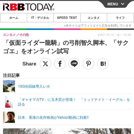
MENU
CLOSE
ホーム
IT・デジタル
SPEED TEST
エンタメ
ライフ
ホーム
IT・デジタル
エンタメ
その他
2007.10.12（金）12:48
「仮面ライダー龍騎」の弓削智久脚本、「サク
IT・デジタルTOP
スマートフォン
SPEED TEST
ゴエ」をオンライン試写
ネタ
ガジェット・ツール
エンタメ
ショッピング
その他
エンタメTOP
映画・ドラマ
ライフ
注目記事
韓流・K-POP
韓国・芸能
ライフTOP
グルメ
リリース一覧
10G光回線導入レポ
音楽
スポーツ
ペット
ショッピング
プッシュ通知の停止方法
「ギャオマガTV」に玉木宏が登場！ 「ミッドナイト・イーグル」を
語る
グラビア
ブログ
その他
ショッピング
その他
日本、香港の名作映画がYahoo!動画に到着!!