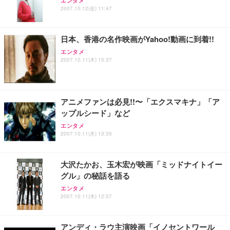
エンタメ
2007.10.12(金) 11:47
Sezlife オフィスチェア デスクチェア 疲れない テレ
【整備済み品】Dell E2724HS 27インチ 液晶モニタ
Smart Basic(スマートベーシック) 【Amazon.co.jp
ワーク チェア 強化バックレスト 30度ロッキング機
ー フルHD（1920×1080）VA 非光沢 HDMI/DisplayP
限定】 Smart Basic アイリスオーヤマ ペットシーツ
能 人間工学 椅子 腰サポート 90度跳ね上げ式アーム
ort/VGA スピーカー内蔵 高さ調整 スイベル VESA対
超厚型 お徳用 ワイド 100枚入 (x 1) (ケース販売)
日本、香港の名作映画がYahoo!動画に到着!!
レスト 3Dヘッドレスト ハンガー付き 高反発クッシ
応 ComfortView ビジネス向け
￥7,680
￥15,800
￥3,670
ョン PCチェア 通気性メッシュ ゲーミング/勉強/事
エンタメ
務用 おしゃれ パソコンチェア (ホワイト)
2007.10.11(木) 15:37
ANDWINT オフィスチェア デスクチェア 肘なし メ
【MiniLED/24.5inch/280Hz/FHD】GRAPHT THE S
アイリスオーヤマ ペットシーツ 超厚型 お徳用 レギ
ッシュ 通気性 ランバーサポート付き 腰サポート ガ
HOOTER Gaming Monitor 24” Essential ゲーミン
ュラー 200枚入【Amazon.co.jp限定】
ス圧無段階昇降 360度回転 キャスター付き コンパク
グモニター QD 24.5インチ 1ms FHD 量子ドット 残
ト 幅52×奥行58.5×高さ84～96cm テレワーク 在宅
像低減 (3年保証 | 輝点保証 | 日本メーカー)
￥3,731
アニメファンは必見!!〜「エクスマキナ」「ア
￥4,139
￥34,980
勤務 ブラック
ップルシード」など
エンタメ
2007.10.11(木) 13:35
大沢たかお、玉木宏が映画「ミッドナイトイー
グル」の秘話を語る
エンタメ
2007.10.11(木) 12:57
アンディ・ラウ主演映画「イノセントワール