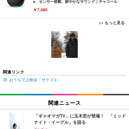
a、センサー搭載、鮮やかなサウンド｜チャコール
￥7,480
>> もっと見る
[EdoErgo] オフィスチェア 椅子 テレワーク 疲れな
EIZO ビジネス向けプレミアムモニター | FlexScan
Amazonベーシック ペットシーツ 薄型 レギュラー 1
い 跳ね上げ式アームレスト コンパクト 約105度ロッ
EV3240X-WT | 31.5型4K UHD・USB Type-C・ホワ
回使い捨て 無香料 ホワイト 300枚
キング pc 事務椅子 360度回転 座面昇降 強化ナイロ
イト
ン樹脂ベース 通気性メッシュ 在宅ワーク H-WY01
￥3,373
￥5,699
￥105,595
(黒網+黒枠+黒足)
EIZO ビジネス向けプレミアムモニター | FlexScan
SIHOO B100 オフィスチェア／デスクチェア メッシ
Amazonベーシック ペットシーツ 厚型 ワイド 42枚
関連リンク
EV2740X-WT | 27.0型4K UHD・USB Type-C・ホワ
ュチェア 人間工学 疲れない ブラック
x2袋(84枚) ホワイト(吸収面:ライトブルー)
イト
おうちで上映会「サクゴエ」
￥27,999
￥3,234
￥109,572
Sezlife オフィスチェア デスクチェア 疲れない テレ
関連ニュース
【純正品】27"ゲーミングモニター DualSense 充電
ネオ・ルーライフ ネオ・オムツ L 中型犬用 26枚入
ワーク チェア 強化バックレスト 30度ロッキング機
フック付き（CFI-ZDM1J）
り 単品
能 人間工学 椅子 腰サポート 90度跳ね上げ式アーム
「ギャオマガTV」に玉木宏が登場！ 「ミッド
レスト 3Dヘッドレスト ハンガー付き 高反発クッシ
￥49,979
￥1,800
￥7,680
ナイト・イーグル」を語る
ョン PCチェア 通気性メッシュ ゲーミング/勉強/事
務用 おしゃれ パソコンチェア (ブラック)