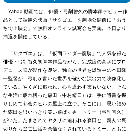
Yahoo!動画では、俳優・弓削智久の脚本家デビュー作
品として話題の映画「サクゴエ」を劇場公開前に「おう
ちで上映会」で無料オンライン試写会を実施。本日より
抽選を開始している。
「サクゴエ」は、「仮面ライダー龍騎」で人気を得た
俳優・弓削智久初脚本作品ながら、完成度の高さにプロ
デュース陣が製作を即決。独自の世界を爆進中の本田隆
一監督が、弓削が書いた世界を確かな演出力で映像化し
ている。やくざに追われ、心を通わす友もいない。そん
な生活に疲れ切った森田（中村靖日）は、手に遺書を握
りしめて都会のビルの屋上に立つ。そこには、思い詰め
た森田を思いっきり笑い飛ばす男、トミー（弓削智久）
がいた。だまされてヤクザに追われる森田と、親友の裏
切りから逃亡生活を余儀なくされているトミー。ともに