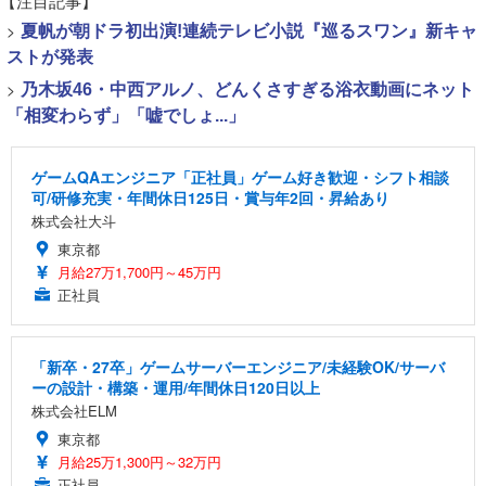
【注目記事】
>
夏帆が朝ドラ初出演!連続テレビ小説『巡るスワン』新キャ
ストが発表
>
乃木坂46・中西アルノ、どんくさすぎる浴衣動画にネット
「相変わらず」「嘘でしょ...」
ゲームQAエンジニア「正社員」ゲーム好き歓迎・シフト相談
可/研修充実・年間休日125日・賞与年2回・昇給あり
株式会社大斗
東京都
月給27万1,700円～45万円
正社員
「新卒・27卒」ゲームサーバーエンジニア/未経験OK/サーバ
ーの設計・構築・運用/年間休日120日以上
株式会社ELM
東京都
月給25万1,300円～32万円
正社員