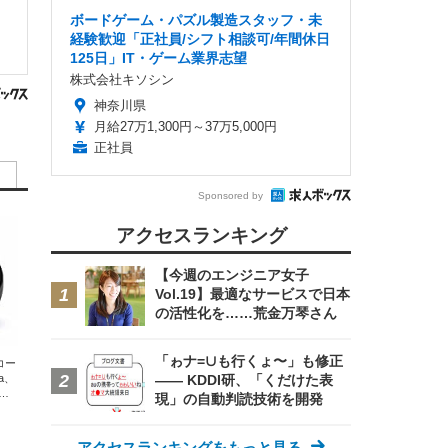
ボードゲーム・パズル製造スタッフ・未
経験歓迎「正社員/シフト相談可/年間休日
125日」IT・ゲーム業界志望
株式会社キソシン
神奈川県
月給27万1,300円～37万5,000円
正社員
Sponsored by
アクセスランキング
【今週のエンジニア女子
Vol.19】最適なサービスで日本
の活性化を……荒金万琴さん
「ゎナ=∪も行くょ〜」も修正
エコー
xa、
—— KDDI研、「くだけた表
な
現」の自動判読技術を開発
アクセスランキングをもっと見る