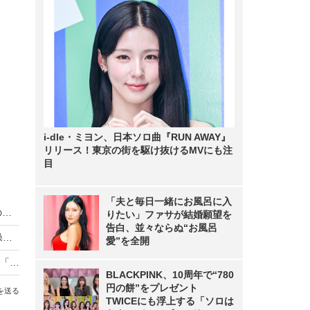
i-dle・ミヨン、日本ソロ曲『RUN AWAY』
リリース！東京の街を駆け抜けるMVにも注
目
「夫と毎日一緒にお風呂に入
省電力＆低コスト！LPWA対応IoTゲートウェイの実証実験をドコモが実施
りたい」ファサが結婚願望を
告白、並々ならぬ“お風呂
Bluetooth利用のスマートロックをネット経由で操作・確認できるソリューション
愛”を全開
企業ネットの機能を仮想化してモジュール提供、「IIJ Omnibus」9月より開始
BLACKPINK、10周年で“780
円の餅”をプレゼント
を送る
TWICEにも浮上する「ソロは