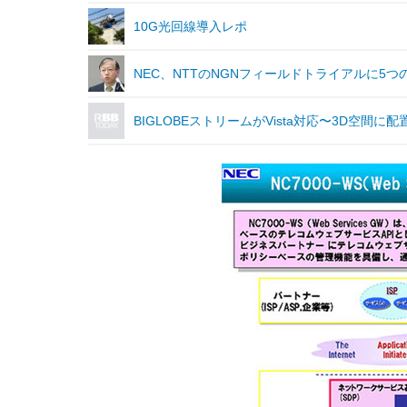
10G光回線導入レポ
NEC、NTTのNGNフィールドトライアルに5
BIGLOBEストリームがVista対応〜3D空間