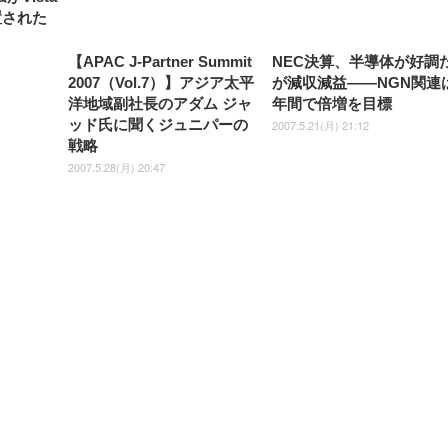
置された
【APAC J-Partner Summit
NEC決算、半導体が好調
2007（Vol.7）】アジア太平
が減収減益——NGN関連
洋地域副社長のアダム ジャ
年間で倍増を目標
ッド氏に聞くジュニパーの
2007.5.21(月) 21:12
戦略
2007.5.28(月) 20:47