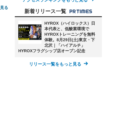
と見る
新着リリース一覧
HYROX（ハイロックス）日
本代表と、低酸素環境で
HYROXトレーニングを無料
体験。8月29日(土)東京・下
北沢｜「ハイアルチ」
HYROXフラグシップ店オープン記念
FHD】
ェ
ット
リリース一覧をもっと見る
 メ
レギ
 ゲ
ーサ
ンチ
 ガ
 (3
回
ー)
ンパ
高さ
 在