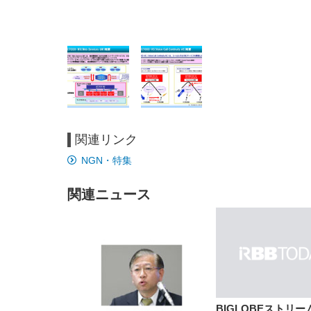
関連リンク
EIZO ビジネス向けプレミア
EIZO ビジネス向けプレミア
【純
[EdoErgo] オフィスチェア 椅
Amazonベーシック ペットシ
SIHOO B100 オフィスチェア
Amazonベーシック ペットシ
ムモニター | FlexScan
ムモニター | FlexScan
ニタ
NGN・特集
子 テレワーク 疲れない 跳ね
ーツ 薄型 レギュラー 1回使い
／デスクチェア メッシュチェ
ーツ 厚型 ワイド 42枚x2袋(84
EV3240X-WT | 31.5型4K
EV2740X-WT | 27.0型4K
ク付
上げ式アームレスト コンパク
捨て 無香料 ホワイト 300枚
ア 人間工学 疲れない ブラッ
枚) ホワイト(吸収面:ライトブ
UHD・USB Type-C・ホワイ
UHD・USB Type-C・ホワイ
ト 約105度ロッキング pc 事務
￥105,595
￥109,572
ク
ルー)
￥4
ト
ト
関連ニュース
￥5,699
￥3,373
￥27,999
￥3,234
椅子 360度回転 座面昇降 強化
ナイロン樹脂ベース 通気性メ
ッシュ 在宅ワーク H-
WY01(黒網+黒枠+黒足)
BIGLOBEストリーム