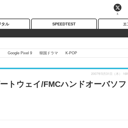
X
ジタル
SPEEDTEST
エ
I
Google Pixel 9
韓国ドラマ
K-POP
2007年5月31日（木） 16
PIゲートウェイ/FMCハンドオーバソ