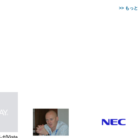
>> もっ
【整備済み品】Dell
【MiniLED/24.5inch/280Hz/
正品】27"ゲーミングモ
ANDWINT オフィスチ
アイリスオーヤマ ペ
Sezlife オフィスチェア デスク
ネオ・ルーライフ ネオ・オム
E2724HS 27インチ 液晶モ
Sezlife オフィスチェア デスク
Smart Basic(スマートベーシ
GRAPHT THE SHOOTER
ー DualSense 充電フッ
ア デスクチェア 肘なし
シーツ 超厚型 お徳用 
チェア 疲れない テレワーク
ツ L 中型犬用 26枚入り 単品
ニター フル
チェア 疲れない テレワーク
ック) 【Amazon.co.jp限定】
Gaming Monitor 24” Essential
き（CFI-ZDM1J）
ッシュ 通気性 ランバ
ュラー 200枚入
チェア 強化バックレスト 30
HD（1920×1080）VA 非光
チェア 強化バックレスト 30度
Smart Basic アイリスオーヤマ
ーミングモニター QD 24.5イ
ポート付き 腰サポート
【Amazon.co.jp限定】
￥1,800
￥15,800
￥34,980
9,979
度ロッキング機能 人間工学 椅
沢 HDMI/DisplayPort/VGA
ロッキング機能 人間工学 椅子
ペットシーツ 超厚型 お徳用
￥4,139
￥3,731
1ms FHD 量子ドット 残像低減
ス圧無段階昇降 360度
￥7,680
￥7,680
￥3,670
子 腰サポート 90度跳ね上げ
スピーカー内蔵 高さ調整 ス
腰サポート 90度跳ね上げ式ア
ワイド 100枚入 (x 1) (ケース
年保証 | 輝点保証 | 日本メーカ
転 キャスター付き コ
式アームレスト 3Dヘッドレス
イベル VESA対応
ームレスト 3Dヘッドレスト
販売)
クト 幅52×奥行58.5×
ト ハンガー付き 高反発クッシ
ComfortView ビジネス向け
ハンガー付き 高反発クッショ
84～96cm テレワーク
ョン PCチェア 通気性メッシ
ン PCチェア 通気性メッシュ
宅勤務 ブラック
ュ ゲーミング/勉強/事務用 お
ゲーミング/勉強/事務用 おし
しゃれ パソコンチェア (ブラ
ゃれ パソコンチェア (ホワイ
ック)
ト)
がVista