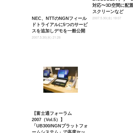
対応〜3D空間に配
スクリーンなど
2007.5.30(水) 19:07
NEC、NTTのNGNフィール
ドトライアルに5つのサービ
スを追加しデモを一般公開
2007.5.30(水) 21:26
【富士通フォーラム
2007（Vol.5）】
「UB300/NGNプラットフォ
ームシステム」で高度セッ