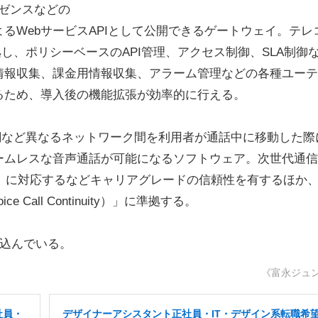
レゼンスなどの
によるWebサービスAPIとして公開できるゲートウェイ。テレ
準拠し、ポリシーベースのAPI管理、アクセス制御、SLA制御
情報収集、課金用情報収集、アラーム管理などの各種ユーテ
るため、導入後の機能拡張が効率的に行える。
AN網など異なるネットワーク間を利用者が通話中に移動した際
ームレスな音声通話が可能になるソフトウェア。次世代通信
TCA）」に対応するなどキャリアグレードの信頼性を有するほか
 Call Continuity）」に準拠する。
見込んでいる。
《富永ジュ
社員・
デザイナーアシスタント正社員・IT・デザイン系転職希