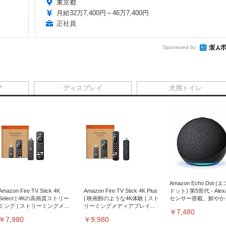
東京都
月給32万7,400円～46万7,400円
正社員
Sponsored by
ア
ディスプレイ
犬用トイレ
Amazon Echo Dot (
Amazon Fire TV Stick 4K
Amazon Fire TV Stick 4K Plus
ドット) 第5世代 - Ale
Select | 4Kの高画質ストリー
| 映画館のような4K体験 | スト
センサー搭載、鮮やか
ミング | ストリーミングメデ
リーミングメディアプレイヤ
サウンド｜チャコール
￥7,480
ィアプレイヤー
ー
￥7,980
￥9,980