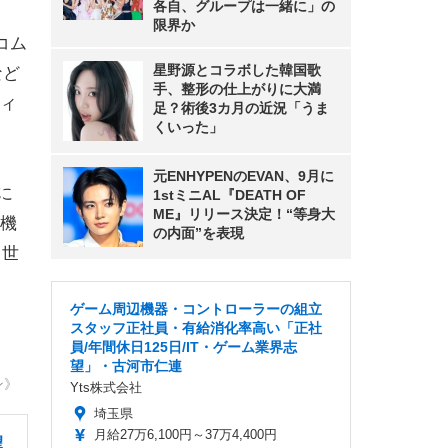
各自、グループは一緒に」の
限界か
コム
星野源とコラボした韓国歌
など
手、整形の仕上がりに大満
ィ
足？術後3カ月の近況「うま
くいった」
元ENHYPENのEVAN、9月に
に
1stミニAL『DEATH OF
ME』リリース決定！“等身大
機
の内面”を表現
、世
ゲーム周辺機器・コントローラーの組立
スタッフ正社員・有給消化率高い「正社
員/年間休日125日/IT・ゲーム業界志
望」・古河市仁連
ン》
Yts株式会社
埼玉県
月給27万6,100円～37万4,400円
望