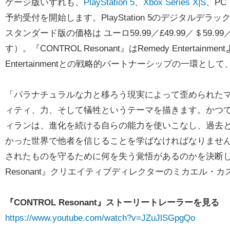
ケージ版いずれも、
PlayStation 5
、
Xbox Series X|S
、PC
予約受付を開始します。PlayStation 5のデジタルデ
スタンダード版の価格は ユーロ59.99／£49.99／＄59.
す）。『CONTROL Resonant』はRemedy Entertainme
Entertainmentとの戦略的パートナーシップの一環
「パラナチュラルな力と移ろう現実によって歪められた
ィティ、力、そして犠牲というテーマを描きます。かつて
ィランは、進化を続ける自らの能力を使いこなし、過去
かった世界で他者を信じることを学ばなければなりませ
されたものを守るために何を失う覚悟があるのかを決断しな
Resonant』クリエイティブディレクターのミカエル・
『CONTROL Resonant』ストーリートレーラーを見る
https://www.youtube.com/watch?v=JZuJlSGpgQo