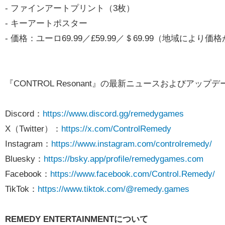
- ファインアートプリント（3枚）
- キーアートポスター
- 価格：ユーロ69.99／£59.99／＄69.99（地域によ
『CONTROL Resonant』の最新ニュースおよびア
Discord：
https://www.discord.gg/remedygames
X（Twitter）：
https://x.com/ControlRemedy
Instagram：
https://www.instagram.com/controlremedy/
Bluesky：
https://bsky.app/profile/remedygames.com
Facebook：
https://www.facebook.com/Control.Remedy/
TikTok：
https://www.tiktok.com/@remedy.games
REMEDY ENTERTAINMENTについて