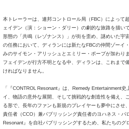
本トレーラーは、連邦コントロール局（FBC）によって
ェイデン（演：ショーン・ダリー）の劇的な旅路を描い
形態の「共鳴（レゾナンス）」が街を歪め、謎めいた宇
の任務において、ディランには新たなFBCの仲間ゾーイ・
みのサイモン・アリッシュとエミリー・ポープが加わり
フェイデンが行方不明となる中、ディランは、これまで備え
ければなりません。
「『CONTROL Resonant』は、Remedy Entert
イ、物語の意外な展開、そして挑戦的な創造性を備え、
る形で、長年のファンも新規のプレイヤーも夢中にさせ、楽
責任者（CCO）兼パブリッシング責任者のヨハネス・パロヘ
Resonant』を自社パブリッシングするため、私たち