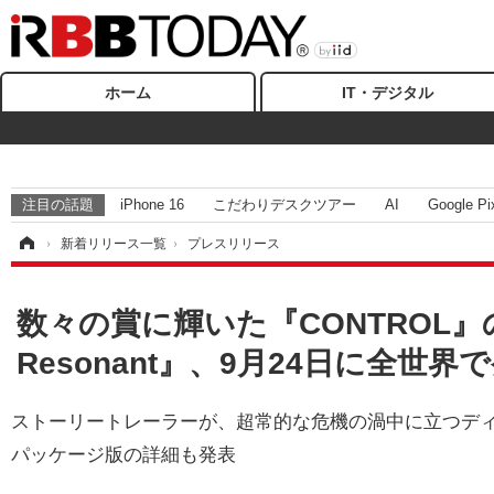
ホーム
IT・デジタル
注目の話題
iPhone 16
こだわりデスクツアー
AI
Google Pi
ム
›
新着リリース一覧
›
プレスリリース
数々の賞に輝いた『CONTROL』の
Resonant』、9月24日に全世界
ストーリートレーラーが、超常的な危機の渦中に立つデ
パッケージ版の詳細も発表