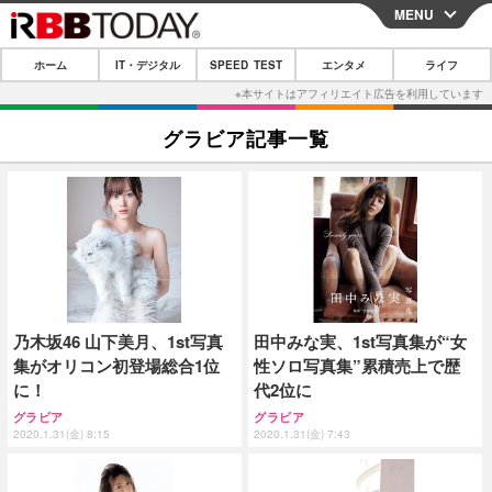
MENU
CLOSE
ホーム
IT・デジタル
SPEED TEST
エンタメ
ライフ
ホーム
IT・デジタル
グラビア記事一覧
IT・デジタルTOP
スマートフォン
SPEED TEST
ネタ
ガジェット・ツール
エンタメ
ショッピング
その他
エンタメTOP
映画・ドラマ
ライフ
韓流・K-POP
韓国・芸能
ライフTOP
グルメ
リリース一覧
乃木坂46 山下美月、1st写真
田中みな実、1st写真集が“女
音楽
スポーツ
ペット
ショッピング
プッシュ通知の停止方法
集がオリコン初登場総合1位
性ソロ写真集”累積売上で歴
グラビア
ブログ
に！
代2位に
その他
グラビア
グラビア
ショッピング
その他
2020.1.31(金) 8:15
2020.1.31(金) 7:43