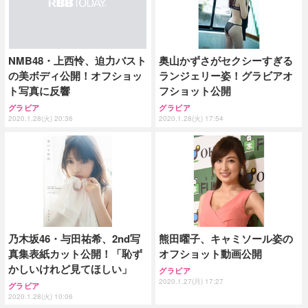
奥山かずさがセクシーすぎる
NMB48・上西怜、迫力バスト
ランジェリー姿！グラビアオ
の美ボディ公開！オフショッ
フショット公開
ト写真に反響
グラビア
グラビア
2020.1.28(火) 17:54
2020.1.28(火) 20:36
乃木坂46・与田祐希、2nd写
熊田曜子、キャミソール姿の
真集表紙カット公開！「恥ず
オフショット動画公開
かしいけれど見てほしい」
グラビア
2020.1.27(月) 17:27
グラビア
2020.1.28(火) 10:06