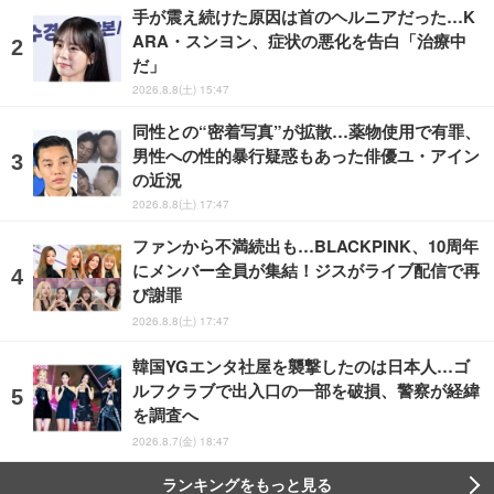
手が震え続けた原因は首のヘルニアだった…K
ARA・スンヨン、症状の悪化を告白「治療中
だ」
2026.8.8(土) 15:47
同性との“密着写真”が拡散…薬物使用で有罪、
男性への性的暴行疑惑もあった俳優ユ・アイン
の近況
2026.8.8(土) 17:47
ファンから不満続出も…BLACKPINK、10周年
にメンバー全員が集結！ジスがライブ配信で再
び謝罪
2026.8.8(土) 17:47
韓国YGエンタ社屋を襲撃したのは日本人…ゴ
ルフクラブで出入口の一部を破損、警察が経緯
を調査へ
2026.8.7(金) 18:47
ランキングをもっと見る