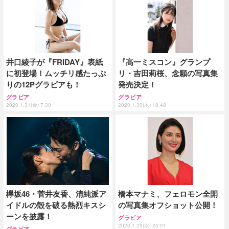
井口綾子が『FRIDAY』表紙
『高一ミスコン』グランプ
に初登場！ムッチリ感たっぷ
リ・吉田莉桜、念願の写真集
りの12Pグラビアも！
発売決定！
グラビア
グラビア
2020.1.31(金) 7:30
2020.1.30(木) 18:48
欅坂46・菅井友香、清純派ア
橋本マナミ、フェロモン全開
イドルの殻を破る熱烈キスシ
の写真集オフショット公開！
ーンを披露！
グラビア
2020.1.29(水) 20:01
グラビア