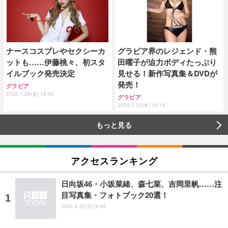
ナースコスプレやセクシーカ
グラビア界のレジェンド・熊
ットも……伊藤桃々、初スタ
田曜子が迫力ボディたっぷり
イルブック発売決定
見せる！新作写真集＆DVDが
発売！
グラビア
2020.1.24(金) 18:43
グラビア
2020.1.23(木) 19:19
もっと見る
アクセスランキング
日向坂46・小坂菜緒、森七菜、吉岡里帆……注
目写真集・フォトブック20選！
2021.4.25(日) 9:45