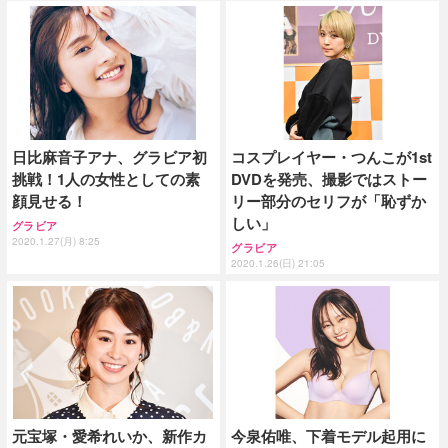
日比麻音子アナ、グラビア初
コスプレイヤー・つんこが1st
挑戦！1人の女性としての素
DVDを発売、撮影ではストー
顔見せる！
リー部分のセリフが「恥ずか
しい」
グラビア
2020.1.27(月) 8:25
グラビア
2020.1.26(日) 21:05
元宝塚・愛希れいか、新作カ
今泉佑唯、下着モデル起用に