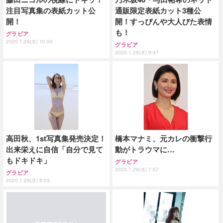
注目写真集の表紙カット公
通販限定表紙カット3種公
開！
開！すっぴんや大人びた表情
も！
グラビア
2020.1.29(水) 10:00
グラビア
2020.1.29(水) 9:47
高田秋、1st写真集発売決定！
橋本マナミ、元カレの衝撃行
出来栄えに自信「自分で見て
動がトラウマに…
もドキドキ」
グラビア
2020.1.29(水) 7:57
グラビア
2020.1.29(水) 8:03