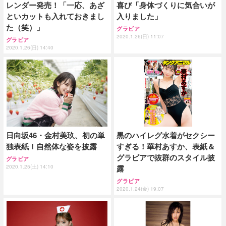
レンダー発売！「一応、あざ
喜び「身体づくりに気合いが
といカットも入れておきまし
入りました」
た（笑）」
グラビア
2020.1.26(日) 11:07
グラビア
2020.1.26(日) 14:40
日向坂46・金村美玖、初の単
黒のハイレグ水着がセクシー
独表紙！自然体な姿を披露
すぎる！華村あすか、表紙＆
グラビアで抜群のスタイル披
グラビア
2020.1.25(土) 14:10
露
グラビア
2020.1.24(金) 19:07