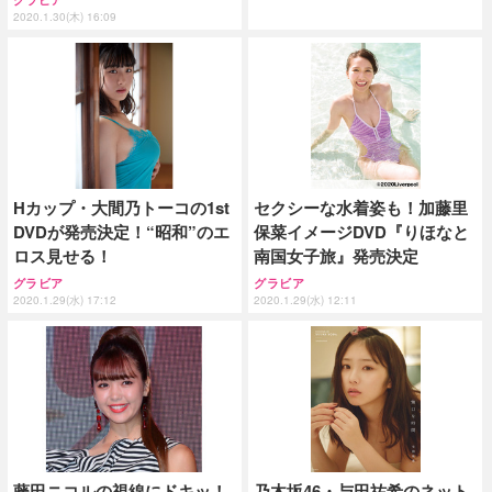
2020.1.30(木) 16:09
Hカップ・大間乃トーコの1st
セクシーな水着姿も！加藤里
DVDが発売決定！“昭和”のエ
保菜イメージDVD『りほなと
ロス見せる！
南国女子旅』発売決定
グラビア
グラビア
2020.1.29(水) 17:12
2020.1.29(水) 12:11
藤田ニコルの視線にドキッ！
乃木坂46・与田祐希のネット