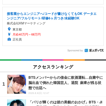
接客業からエンジニアへ/コードが書けなくてもOK データエ
ンジニア/フルリモート/研修6ヶ月つき/未経験OK
株式会社KMマーケティング
東京都
月給40万円～68万円
正社員
Sponsored by
アクセスランキング
BTSメンバーからの借金に飲酒運転…自粛中に
脳出血で倒れた韓国芸人、退院 麻痺が残る状
態で出廷へ
2026.8.9(日) 12:47
「パリが輝くのは彼の美貌のおかげ」BTS・JI