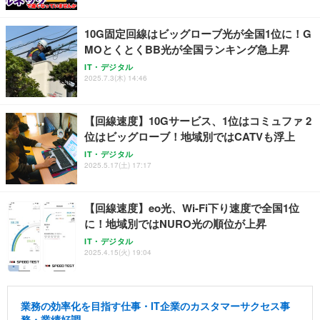
10G固定回線はビッグローブ光が全国1位に！G
MOとくとくBB光が全国ランキング急上昇
IT・デジタル
2025.7.3(木) 14:46
【回線速度】10Gサービス、1位はコミュファ 2
位はビッグローブ！地域別ではCATVも浮上
IT・デジタル
2025.5.17(土) 17:17
【回線速度】eo光、Wi-Fi下り速度で全国1位
に！地域別ではNURO光の順位が上昇
IT・デジタル
2025.4.15(火) 19:04
業務の効率化を目指す仕事・IT企業のカスタマーサクセス事
務・業績好調