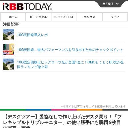
MENU
CLOSE
ホーム
IT・デジタル
SPEED TEST
エンタメ
ライフ
ホーム
注目記事
IT・デジタル
10G光回線導入レポ
IT・デジタルTOP
スマートフォン
SPEED TEST
10G光回線、最大パフォーマンスを引き出すためのチェックポイント
ネタ
ガジェット・ツール
エンタメ
10G固定回線はビッグローブ光が全国1位に！GMOとくとくBB光が全
ショッピング
その他
国ランキング急上昇
エンタメTOP
映画・ドラマ
ライフ
韓流・K-POP
韓国・芸能
ライフTOP
グルメ
リリース一覧
音楽
スポーツ
ペット
ショッピング
プッシュ通知の停止方法
グラビア
ブログ
その他
ショッピング
その他
【デスクツアー】妥協なしで作り上げたデスク周り！「フ
レキシブルトリプルモニター」の使い勝手にも脱帽 9枚目
の写真・画像