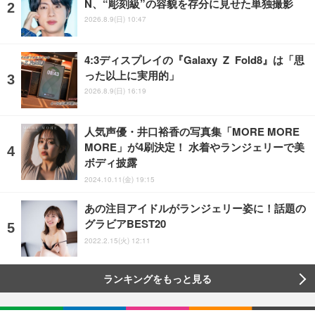
N、“彫刻級”の容貌を存分に見せた単独撮影
2026.8.9(日) 10:47
4:3ディスプレイの『Galaxy Z Fold8』は「思
った以上に実用的」
2026.8.9(日) 16:19
人気声優・井口裕香の写真集「MORE MORE
MORE」が4刷決定！ 水着やランジェリーで美
ボディ披露
2024.10.11(金) 19:15
あの注目アイドルがランジェリー姿に！話題の
グラビアBEST20
2022.2.15(火) 12:11
ランキングをもっと見る