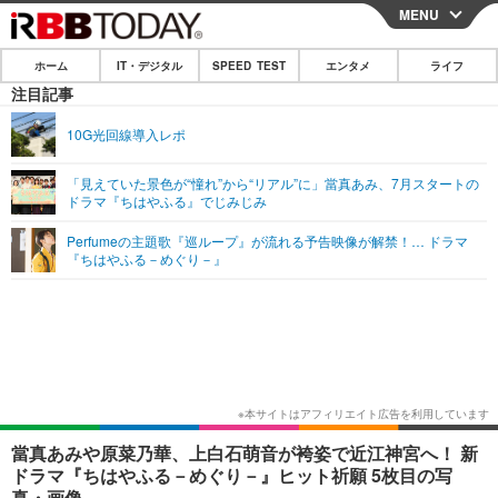
MENU
CLOSE
ホーム
IT・デジタル
SPEED TEST
エンタメ
ライフ
ホーム
注目記事
IT・デジタル
10G光回線導入レポ
IT・デジタルTOP
スマートフォン
SPEED TEST
「見えていた景色が“憧れ”から“リアル”に」當真あみ、7月スタートの
ドラマ『ちはやふる』でじみじみ
ネタ
ガジェット・ツール
エンタメ
Perfumeの主題歌『巡ループ』が流れる予告映像が解禁！… ドラマ
ショッピング
その他
『ちはやふる－めぐり－』
エンタメTOP
映画・ドラマ
ライフ
韓流・K-POP
韓国・芸能
ライフTOP
グルメ
リリース一覧
音楽
スポーツ
ペット
ショッピング
プッシュ通知の停止方法
グラビア
ブログ
その他
ショッピング
その他
當真あみや原菜乃華、上白石萌音が袴姿で近江神宮へ！ 新
ドラマ『ちはやふる－めぐり－』ヒット祈願 5枚目の写
真・画像