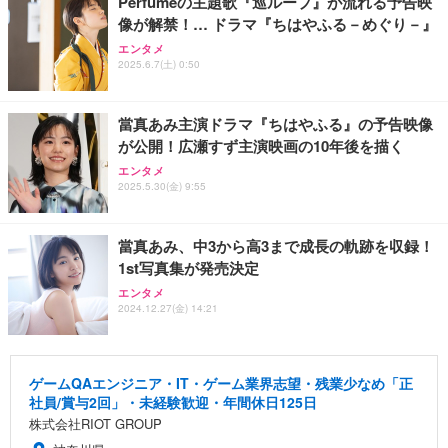
Perfumeの主題歌『巡ループ』が流れる予告映
像が解禁！… ドラマ『ちはやふる－めぐり－』
エンタメ
2025.6.7(土) 0:50
當真あみ主演ドラマ『ちはやふる』の予告映像
が公開！広瀬すず主演映画の10年後を描く
エンタメ
2025.5.30(金) 9:55
當真あみ、中3から高3まで成長の軌跡を収録！
1st写真集が発売決定
エンタメ
2024.12.27(金) 14:21
ゲームQAエンジニア・IT・ゲーム業界志望・残業少なめ「正
社員/賞与2回」・未経験歓迎・年間休日125日
株式会社RIOT GROUP