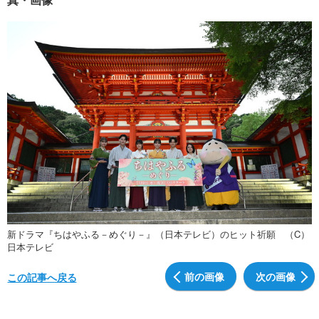
新ドラマ『ちはやふる－めぐり－』（日本テレビ）のヒット祈願 （C）
日本テレビ
前の画像
次の画像
この記事へ戻る