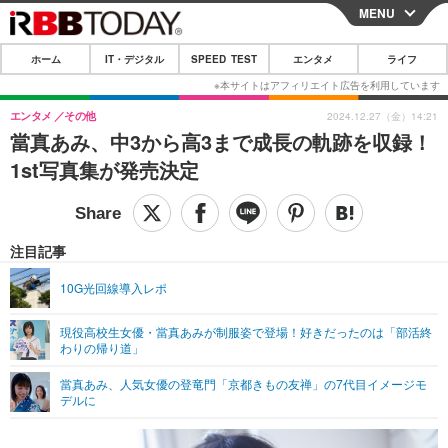
MENU
CLOSE
ホーム
IT・デジタル
SPEED TEST
エンタメ
ライフ
ホーム
IT・デジタル
エンタメ
その他
2024.12.27（金）14:21
當真あみ、中3から高3まで成長の軌跡を収録！
IT・デジタルTOP
スマートフォン
SPEED TEST
1st写真集が発売決定
ネタ
ガジェット・ツール
エンタメ
ショッピング
その他
エンタメTOP
映画・ドラマ
ライフ
注目記事
韓流・K-POP
韓国・芸能
ライフTOP
グルメ
リリース一覧
10G光回線導入レポ
音楽
スポーツ
ペット
ショッピング
プッシュ通知の停止方法
現役高校生女優・當真あみが制服姿で登場！好きだったのは「部活終
わりの帰り道」
グラビア
ブログ
その他
當真あみ、人気女優の登竜門「京都きもの友禅」の7代目イメージモ
ショッピング
その他
デルに