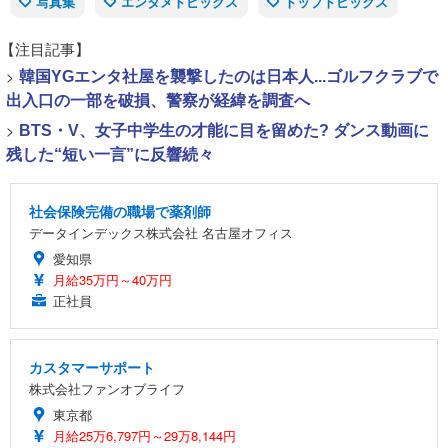
写真集
エンタメトピックス
トップトピックス
【注目記事】
>
韓国YGエンタ社屋を襲撃したのは日本人...ゴルフクラブで
出入口の一部を破損、警察が経緯を調査へ
>
BTS・V、女子中学生の才能に目を留めた? ダンス動画に
残した“短い一言”に反響続々
社会保険完備の職場で薬剤師
データインデックス株式会社 名古屋オフィス
愛知県
月給35万円～40万円
正社員
カスタマーサポート
株式会社ファンオブライフ
東京都
月給25万6,797円～29万8,144円