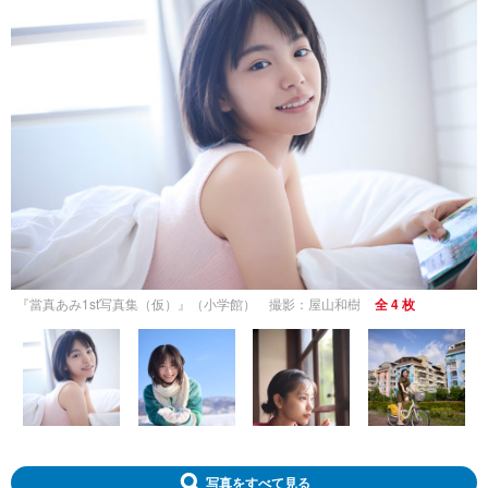
『當真あみ1st写真集（仮）』（小学館） 撮影：屋山和樹
全 4 枚
写真をすべて見る