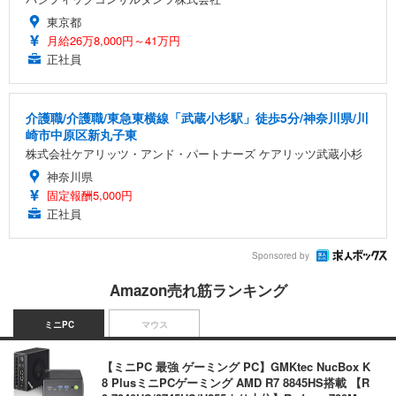
東京都
月給26万8,000円～41万円
正社員
介護職/介護職/東急東横線「武蔵小杉駅」徒歩5分/神奈川県/川
崎市中原区新丸子東
株式会社ケアリッツ・アンド・パートナーズ ケアリッツ武蔵小杉
神奈川県
固定報酬5,000円
正社員
Sponsored by
Amazon売れ筋ランキング
ミニPC
マウス
【ミニPC 最強 ゲーミング PC】GMKtec NucBox K
8 PlusミニPCゲーミング AMD R7 8845HS搭載 【R