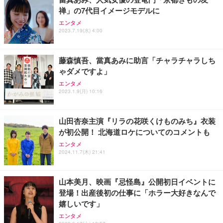
禅」の7代目イメージモデルに
エレコム ワイヤレスマウス 静音 Slint Bluetooth 無
エンタメ
線2.4GHz 3台マルチペアリング 薄型 軽量 充電式 M
2023.7.19(水) 4:00
サイズ ブラック M-TM25MBMSABK
￥2,240
藤森慎吾、當真あみに助言「チャラチャラしち
ゃダメですよ」
マウス 無線 静音 ワイヤレスマウス Bluetooth 5.4 2.
エンタメ
4GHz Type-C 充電式 無線マウス 薄型 3段階DPI切替
2023.1.9(月) 10:16
￥1,468
山田杏奈主演『リラの花咲くけものみち』衣装
が初公開！ 北海道ロケについてのコメントも
エンタメ
2024.11.7(木) 21:41
山本美月、映画『忌怪島』公開初日イベントに
登場！出産後初の仕事に「ホラー大好きなんで
嬉しいです」
エンタメ