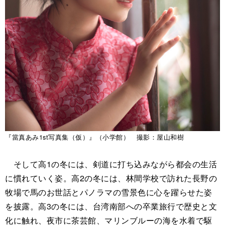
『當真あみ1st写真集（仮）』（小学館） 撮影：屋山和樹
そして高1の冬には、剣道に打ち込みながら都会の生活
に慣れていく姿。高2の冬には、林間学校で訪れた長野の
牧場で馬のお世話とパノラマの雪景色に心を躍らせた姿
を披露。高3の冬には、台湾南部への卒業旅行で歴史と文
化に触れ、夜市に茶芸館、マリンブルーの海を水着で駆