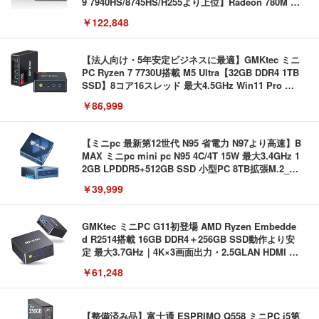
9 7940HS/8745HS/H255より上位】Radeon 780M | 1
28GB DDR5拡張可能 32GB DDR5+1TB SSD |Oculi
￥122,848
nk・USB4.0×2 | Win11 Pro 5.1GHz | Win11 Pro | 8
K 4画面対応
【法人向け・5年安定ビジネスに最適】GMKtec ミニ
PC Ryzen 7 7730U搭載 M5 Ultra【32GB DDR4 1TB
SSD】8コア16スレッド 最大4.5GHz Win11 Pro 小
型PC 2.5G有線LAN Wi-Fi 6E BT5.2 8K3画面同時出
￥86,999
力 HDMI2.0/DP1.4/USB-C M.2 SSD 16TB拡張対応
コンパクト 静音ミニPC ゲーミングPC
【ミニpc 最新第12世代 N95 省電力 N97より高速】B
MAX ミニpc mini pc N95 4C/4T 15W 最大3.4GHz 1
2GB LPDDR5+512GB SSD 小型PC 8TB拡張M.2_N
VMe/SATA HDMI2.1/2画面出力 4K@60Hz 小型パソ
￥39,999
コン 高速2.4G/5GWi-Fi BT5.0 ギガビットLAN 静音
ミニパソコン B4Plus
GMKtec ミニPC G11初登場 AMD Ryzen Embedde
d R2514搭載 16GB DDR4＋256GB SSD動作より安
定 最大3.7GHz｜4K×3画面出力・2.5GLAN HDMI 2.
1/Type-C・Win11 Pro Mini PC USB3.2×4 企業・学
￥61,248
習向け 超小型 高性能 (16GB+256GB)
【整備済み品】富士通 ESPRIMO Q558 ミニPC i5第