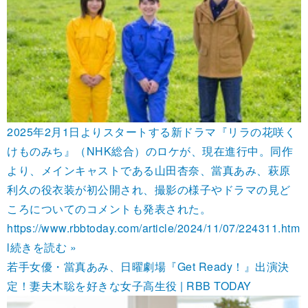
2025年2月1日よりスタートする新ドラマ『リラの花咲く
けものみち』（NHK総合）のロケが、現在進行中。同作
より、メインキャストである山田杏奈、當真あみ、萩原
利久の役衣装が初公開され、撮影の様子やドラマの見ど
ころについてのコメントも発表された。
https://www.rbbtoday.com/article/2024/11/07/224311.htm
l
続きを読む »
若手女優・當真あみ、日曜劇場『Get Ready！』出演決
定！妻夫木聡を好きな女子高生役 | RBB TODAY