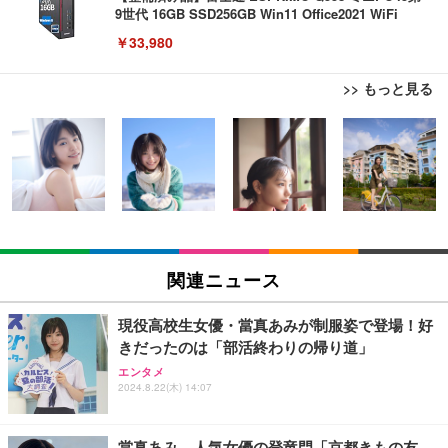
9世代 16GB SSD256GB Win11 Office2021 WiFi
￥33,980
>> もっと見る
エレコム ワイヤレスマウス Bluetooth Slint M-TM1
0BBWH/EC 薄型 静音 4ボタン プレゼンモード機能
付 Windows Mac Android iOS iPadOS FireOS対応
ホワイト
￥1,390
エレコム ワイヤレスマウス Bluetooth EX-G 握りの
極み 静音設計 5ボタン マルチペアリング Mサイズ
関連ニュース
ガンメタリック M-XGM15BBSGM/EC
￥1,890
現役高校生女優・當真あみが制服姿で登場！好
きだったのは「部活終わりの帰り道」
エンタメ
HP 有線 マウス HP 100G
2024.8.22(木) 14:07
￥723
當真あみ、人気女優の登竜門「京都きもの友