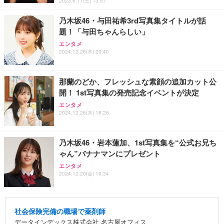
2023.6.17(土) 13:57
乃木坂46・与田祐希3rd写真集タイトルが話
題！「与田ちゃんらしい」
エンタメ
2024.12.26(木) 20:40
那蘭のどか、フレッシュな素顔の追加カット公
開！ 1st写真集の発売記念イベントが決定
エンタメ
2024.12.26(木) 18:26
乃木坂46・岩本蓮加、1st写真集を“公式お兄ち
ゃん”バナナマンにプレゼント
エンタメ
2024.12.20(金) 19:34
社会保険完備の職場で薬剤師
データインデックス株式会社 名古屋オフィス