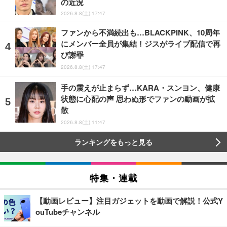
の近況
2026.8.8(土) 17:47
ファンから不満続出も…BLACKPINK、10周年
にメンバー全員が集結！ジスがライブ配信で再
び謝罪
2026.8.8(土) 17:47
手の震えが止まらず…KARA・スンヨン、健康
状態に心配の声 思わぬ形でファンの動画が拡
散
2026.8.8(土) 11:47
ランキングをもっと見る
特集・連載
【動画レビュー】注目ガジェットを動画で解説！公式Y
ouTubeチャンネル