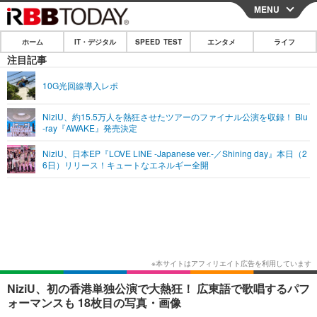
MENU
CLOSE
ホーム
IT・デジタル
SPEED TEST
エンタメ
ライフ
ホーム
注目記事
IT・デジタル
10G光回線導入レポ
IT・デジタルTOP
スマートフォン
SPEED TEST
NiziU、約15.5万人を熱狂させたツアーのファイナル公演を収録！ Blu
-ray『AWAKE』発売決定
ネタ
ガジェット・ツール
エンタメ
NiziU、日本EP『LOVE LINE -Japanese ver.-／Shining day』本日（2
ショッピング
その他
6日）リリース！キュートなエネルギー全開
エンタメTOP
映画・ドラマ
ライフ
韓流・K-POP
韓国・芸能
ライフTOP
グルメ
リリース一覧
音楽
スポーツ
ペット
ショッピング
プッシュ通知の停止方法
グラビア
ブログ
その他
ショッピング
その他
NiziU、初の香港単独公演で大熱狂！ 広東語で歌唱するパフ
ォーマンスも 18枚目の写真・画像