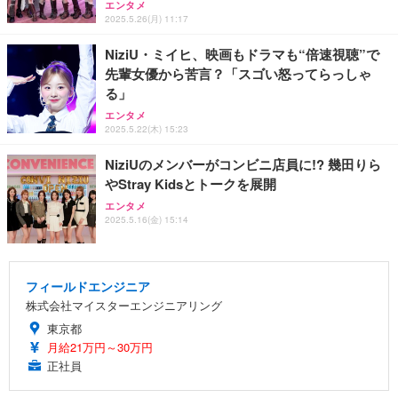
エンタメ
2025.5.26(月) 11:17
NiziU・ミイヒ、映画もドラマも“倍速視聴”で
先輩女優から苦言？「スゴい怒ってらっしゃ
る」
エンタメ
2025.5.22(木) 15:23
NiziUのメンバーがコンビニ店員に!? 幾田りら
やStray Kidsとトークを展開
エンタメ
2025.5.16(金) 15:14
フィールドエンジニア
株式会社マイスターエンジニアリング
東京都
月給21万円～30万円
正社員