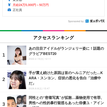
月給24万5,000円～50万円
正社員
Sponsored by
アクセスランキング
あの注目アイドルがランジェリー姿に！話題の
グラビアBEST20
2022.2.15(火) 12:11
手が震え続けた原因は首のヘルニアだった…K
ARA・スンヨン、症状の悪化を告白「治療中
だ」
2026.8.8(土) 15:47
同性との“密着写真”が拡散…薬物使用で有罪、
男性への性的暴行疑惑もあった俳優ユ・アイン