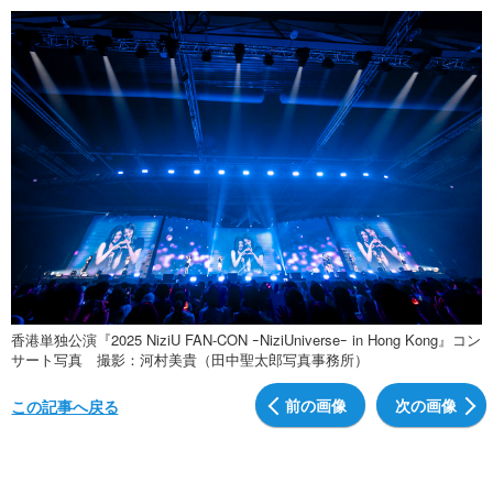
香港単独公演『2025 NiziU FAN-CON ｰNiziUniverseｰ in Hong Kong』コン
サート写真 撮影：河村美貴（田中聖太郎写真事務所）
前の画像
次の画像
この記事へ戻る