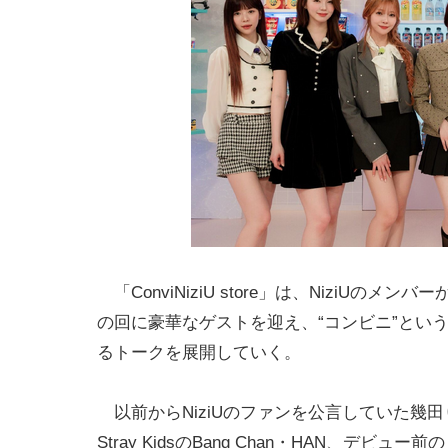
「ConviNiziU store」は、NiziU
の回に豪華なゲストを迎え、“コンビニ”とい
るトークを展開していく。
以前からNiziUのファンを公言していた幾田りら
Stray KidsのBang Chan・HAN、デビュ