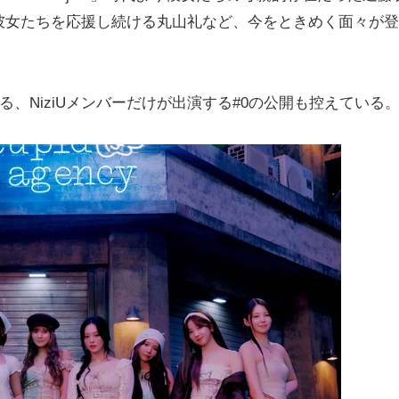
彼女たちを応援し続ける丸山礼など、今をときめく面々が登
、NiziUメンバーだけが出演する#0の公開も控えている