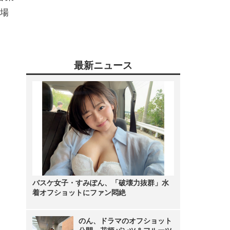
場
。
最新ニュース
バスケ女子・すみぽん、「破壊力抜群」水
着オフショットにファン悶絶
のん、ドラマのオフショット