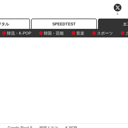
X
ジタル
SPEEDTEST
エ
韓流・K-POP
韓国・芸能
音楽
スポーツ
I
Google Pixel 9
韓国ドラマ
K-POP