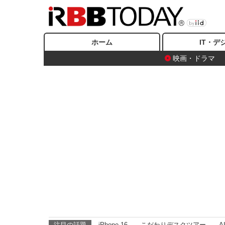
ホーム
IT・デ
映画・ドラマ
注目の話題
iPhone 16
こだわりデスクツアー
A