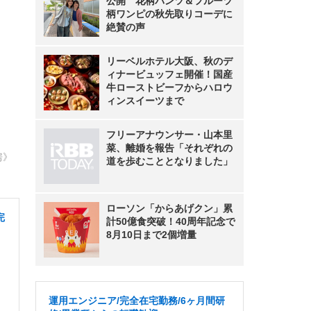
公開 花柄パンツ＆フルーツ
柄ワンピの秋先取りコーデに
絶賛の声
リーベルホテル大阪、秋のデ
ィナービュッフェ開催！国産
牛ローストビーフからハロウ
ィンスイーツまで
フリーアナウンサー・山本里
菜、離婚を報告「それぞれの
房》
道を歩むこととなりました」
ローソン「からあげクン」累
完
計50億食突破！40周年記念で
8月10日まで2個増量
運用エンジニア/完全在宅勤務/6ヶ月間研