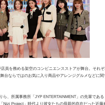
のメンバーが店員を務める架空のコンビニエンスストアが舞台。それ
う舞台ならではのお気に入り商品やアレンジグルメなどに関
、所属事務所「JYP ENTERTAINMENT」の先輩である
ー前の「Nizi Project」時代より彼女たちの母親的存在だった近