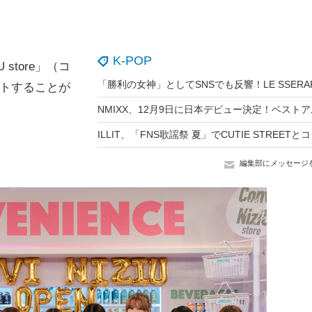
K-POP
 store」（コ
ートすることが
編集部にメッセージ