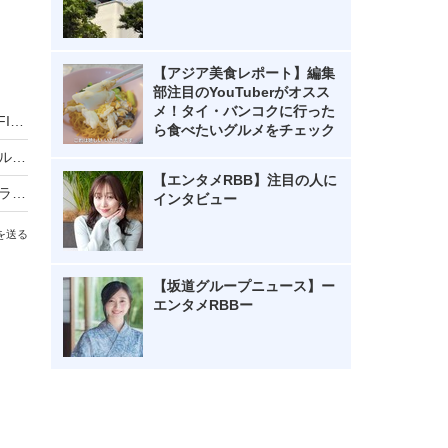
【アジア美食レポート】編集
部注目のYouTuberがオスス
メ！タイ・バンコクに行った
「勝利の女神」としてSNSでも反響！LE SSERAFIM・HONG EUNCHAEが千葉ロッテ戦で始球式に初登場
ら食べたいグルメをチェック
NMIXX、12月9日に日本デビュー決定！ベストアルバム『N=MIXX』リリースへ
【エンタメRBB】注目の人に
ILLIT、「FNS歌謡祭 夏」でCUTIE STREETとコラボ！かわいさ満点のステージで魅了！
インタビュー
を送る
【坂道グループニュース】ー
エンタメRBBー