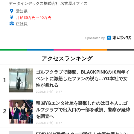
データインデックス株式会社 名古屋オフィス
愛知県
月給35万円～40万円
正社員
Sponsored by
アクセスランキング
ゴルフクラブで襲撃、BLACKPINKの10周年イ
ベントに激怒したファンの説も…YG本社で女
性が暴れる
2026.8.7(金) 10:47
韓国YGエンタ社屋を襲撃したのは日本人…ゴ
ルフクラブで出入口の一部を破損、警察が経緯
を調査へ
2026.8.7(金) 18:47
FRIDAYが熱愛スクープ予告！大河女優とシン