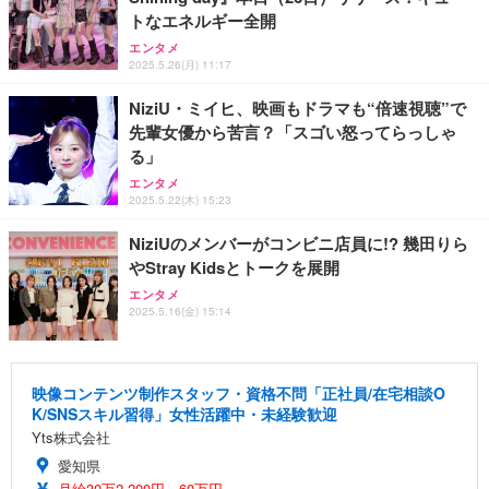
トなエネルギー全開
エンタメ
2025.5.26(月) 11:17
NiziU・ミイヒ、映画もドラマも“倍速視聴”で
先輩女優から苦言？「スゴい怒ってらっしゃ
る」
エンタメ
2025.5.22(木) 15:23
NiziUのメンバーがコンビニ店員に!? 幾田りら
やStray Kidsとトークを展開
エンタメ
2025.5.16(金) 15:14
映像コンテンツ制作スタッフ・資格不問「正社員/在宅相談O
K/SNSスキル習得」女性活躍中・未経験歓迎
Yts株式会社
愛知県
月給30万2,200円～60万円