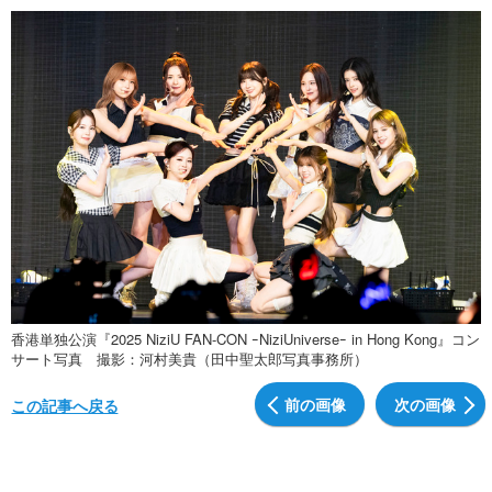
香港単独公演『2025 NiziU FAN-CON ｰNiziUniverseｰ in Hong Kong』コン
サート写真 撮影：河村美貴（田中聖太郎写真事務所）
前の画像
次の画像
この記事へ戻る