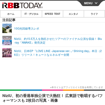
MENU
CLOSE
ホーム
IT・デジタル
SPEED TEST
エンタメ
ライフ
ホーム
注目記事
IT・デジタル
10G光回線導入レポ
IT・デジタルTOP
スマートフォン
SPEED TEST
NiziU、約15.5万人を熱狂させたツアーのファイナル公演を収録！ Blu
-ray『AWAKE』発売決定
ネタ
ガジェット・ツール
エンタメ
NiziU、日本EP『LOVE LINE -Japanese ver.-／Shining day』本日（2
ショッピング
その他
6日）リリース！キュートなエネルギー全開
エンタメTOP
映画・ドラマ
ライフ
韓流・K-POP
韓国・芸能
ライフTOP
グルメ
リリース一覧
音楽
スポーツ
ペット
ショッピング
プッシュ通知の停止方法
グラビア
ブログ
その他
ショッピング
その他
NiziU、初の香港単独公演で大熱狂！ 広東語で歌唱するパフ
ォーマンスも 2枚目の写真・画像