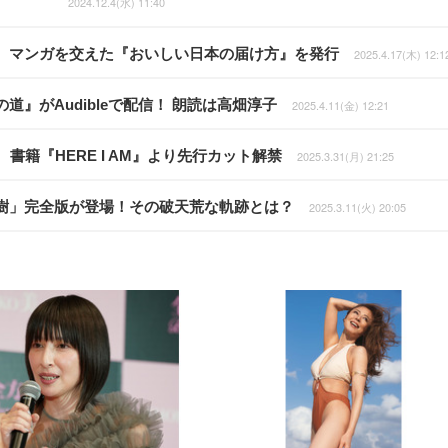
2024.12.4(水) 11:40
、マンガを交えた『おいしい日本の届け方』を発行
2025.4.17(木) 12:1
』がAudibleで配信！ 朗読は高畑淳子
2025.4.11(金) 12:21
書籍『HERE I AM』より先行カット解禁
2025.3.31(月) 21:25
樹」完全版が登場！その破天荒な軌跡とは？
2025.3.11(火) 20:05