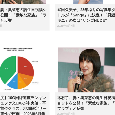
、妻・奥菜恵の誕生日祝福シ
武田久美子、23年ぶりの写真集
を公開！「素敵な家族」「ラ
トルが『Sango』に決定！「貝
」と反響
キニ」の次は“サンゴNUDE”
7日
2026年8月7日
度】10G回線速度ランキン
木村了、妻・奥菜恵の誕生日祝福
ュファ光10Gが中央値・平
ョットを公開！「素敵な家族」「
に首位クラス、地域限定サー
ブラブ」と反響
2026年8月7日
定性で圧倒…2026年6月集