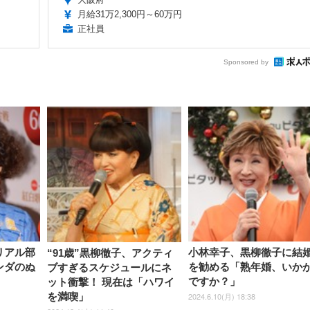
月給31万2,300円～60万円
正社員
Sponsored by
リアル部
小林幸子、黒柳徹子に結
“91歳”黒柳徹子、アクティ
ンダのぬ
を勧める「熟年婚、いか
ブすぎるスケジュールにネ
ですか？」
ット衝撃！ 現在は「ハワイ
2024.6.10(月) 18:38
を満喫」