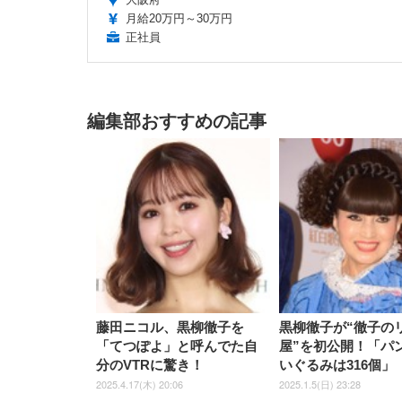
月給20万円～30万円
正社員
編集部おすすめの記事
藤田ニコル、黒柳徹子を
黒柳徹子が“徹子の
「てつぽよ」と呼んでた自
屋”を初公開！「パ
分のVTRに驚き！
いぐるみは316個」
2025.4.17(木) 20:06
2025.1.5(日) 23:28