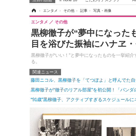
ホーム
›
エンタメ
›
その他
›
記事
›
写真・画像
エンタメ
その他
黒柳徹子が“夢中になった
目を浴びた振袖にハナヱ・
黒柳徹子が“いい！”と夢中になったものを一挙紹介
る。
関連ニュース
藤田ニコル、黒柳徹子を「てつぽよ」と呼んでた自
黒柳徹子が“徹子のリアル部屋”を初公開！「パンダの
“91歳”黒柳徹子、アクティブすぎるスケジュール