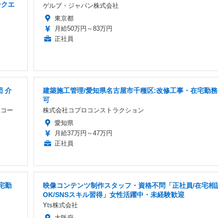
ークエ
ゲルブ・ジャパン株式会社
東京都
月給50万円～83万円
正社員
 介
建築施工管理/愛知県名古屋市千種区:改修工事・在宅勤務
可
・コー
株式会社コプロコンストラクション
愛知県
月給37万円～47万円
正社員
宅勤
映像コンテンツ制作スタッフ・資格不問「正社員/在宅相
OK/SNSスキル習得」女性活躍中・未経験歓迎
Yts株式会社
大阪府