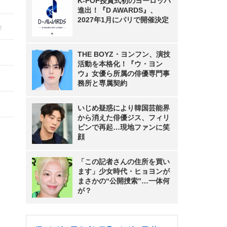
K-POP授賞式初のヨーロッパ
進出！『D AWARDS』、
2027年1月にパリで開催決定
2
THE BOYZ・ヨンフン、演技
活動を本格化！『ウ・ヨン
ウ』女優ら所属の俳優専門事
務所と専属契約
いじめ疑惑により韓国芸能界
から消えた俳優ジス、フィリ
ピンで再起…現地ファンに笑
顔
「この記者さんの住所を買い
ます」少女時代・ヒョヨンが
まさかの“公開捜索”…一体何
が？