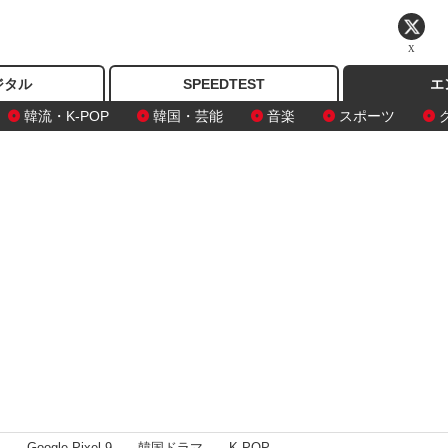
X
ジタル
SPEEDTEST
エ
韓流・K-POP
韓国・芸能
音楽
スポーツ
I
Google Pixel 9
韓国ドラマ
K-POP