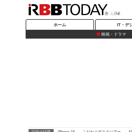
ホーム
IT・デ
映画・ドラマ
注目の話題
iPhone 16
こだわりデスクツアー
A