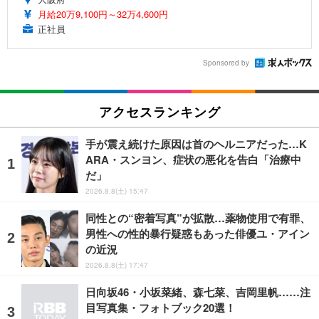
月給20万9,100円～32万4,600円
正社員
Sponsored by
アクセスランキング
手が震え続けた原因は首のヘルニアだった…K
ARA・スンヨン、症状の悪化を告白「治療中
だ」
2026.8.8(土) 15:47
同性との“密着写真”が拡散…薬物使用で有罪、
男性への性的暴行疑惑もあった俳優ユ・アイン
の近況
2026.8.8(土) 17:47
日向坂46・小坂菜緒、森七菜、吉岡里帆……注
目写真集・フォトブック20選！