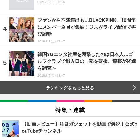
2021.4.25(日) 9:45
ファンから不満続出も…BLACKPINK、10周年
にメンバー全員が集結！ジスがライブ配信で再
び謝罪
2026.8.8(土) 17:47
韓国YGエンタ社屋を襲撃したのは日本人…ゴ
ルフクラブで出入口の一部を破損、警察が経緯
を調査へ
2026.8.7(金) 18:47
ランキングをもっと見る
特集・連載
【動画レビュー】注目ガジェットを動画で解説！公式Y
ouTubeチャンネル