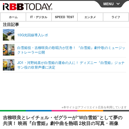
MENU
CLOSE
ホーム
IT・デジタル
SPEED TEST
エンタメ
ライフ
ホーム
注目記事
IT・デジタル
10G光回線導入レポ
IT・デジタルTOP
スマートフォン
SPEED TEST
白雪姫役・吉柳咲良の歌唱力が圧巻！ 『白雪姫』劇中歌のミュージッ
クトレーラー公開
ネタ
ガジェット・ツール
エンタメ
JO1・河野純喜が白雪姫の運命の人に！ ディズニー『白雪姫』ジョナ
ショッピング
その他
サン役の吹替声優に決定
エンタメTOP
映画・ドラマ
ライフ
韓流・K-POP
韓国・芸能
ライフTOP
グルメ
リリース一覧
音楽
スポーツ
ペット
ショッピング
プッシュ通知の停止方法
グラビア
ブログ
その他
ショッピング
その他
吉柳咲良とレイチェル・ゼグラーが“W白雪姫”として夢の
共演！ 映画『白雪姫』劇中曲を熱唱 2枚目の写真・画像