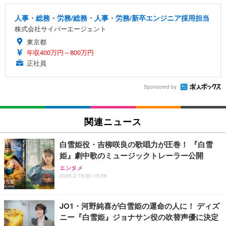
人事・総務・労務/総務・人事・労務/新卒エンジニア採用担当
株式会社サイバーエージェント
東京都
年収400万円～800万円
正社員
Sponsored by
関連ニュース
白雪姫役・吉柳咲良の歌唱力が圧巻！ 『白雪
姫』劇中歌のミュージックトレーラー公開
エンタメ
2025.2.19(水) 15:56
JO1・河野純喜が白雪姫の運命の人に！ ディズ
ニー『白雪姫』ジョナサン役の吹替声優に決定