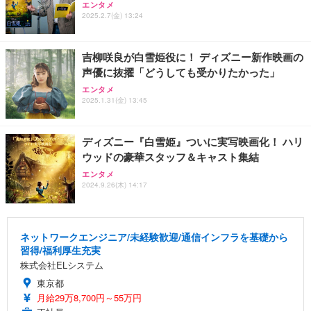
エンタメ
2025.2.7(金) 13:24
吉柳咲良が白雪姫役に！ ディズニー新作映画の
声優に抜擢「どうしても受かりたかった」
エンタメ
2025.1.31(金) 13:45
ディズニー『白雪姫』ついに実写映画化！ ハリ
ウッドの豪華スタッフ＆キャスト集結
エンタメ
2024.9.26(木) 14:17
ネットワークエンジニア/未経験歓迎/通信インフラを基礎から
習得/福利厚生充実
株式会社ELシステム
東京都
月給29万8,700円～55万円