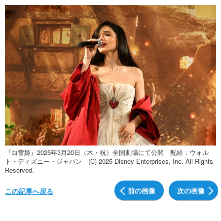
『白雪姫』2025年3月20日（木・祝）全国劇場にて公開 配給：ウォル
ト・ディズニー・ジャパン (C) 2025 Disney Enterprises, Inc. All Rights
Reserved.
前の画像
次の画像
この記事へ戻る