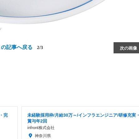
プ
この記事へ戻る
2/3
次の画像
・完
未経験採用枠/月給30万～/インフラエンジニア/研修充実
賞与年2回
infront株式会社
神奈川県