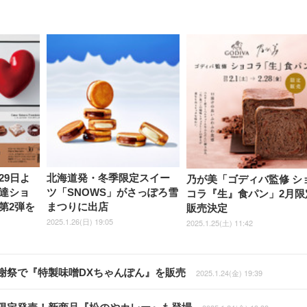
29日よ
北海道発・冬季限定スイー
乃が美「ゴディバ監修 シ
達ショ
ツ「SNOWS」がさっぽろ雪
コラ『生』食パン」2月限
第2弾を
まつりに出店
販売決定
2025.1.26(日) 19:05
2025.1.25(土) 11:42
謝祭で『特製味噌DXちゃんぽん』を販売
2025.1.24(金) 19:39