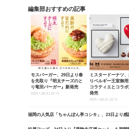
編集部おすすめの記事
モスバーガー、29日より春
ミスタードーナツ、
を先取り『明太チーズのと
りベルギー王室御用
り竜田バーガー』新発売
コラティエとコラボ
発売
2025.1.28(火) 22:13
2025.1.28(火) 22:12
福岡の人気店「ちゃんぽん亭コシキ」、23日より感