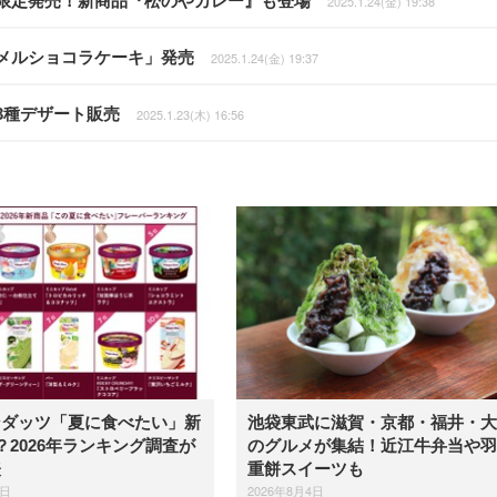
間限定発売！新商品『松のやカレー』も登場
2025.1.24(金) 19:38
メルショコラケーキ」発売
2025.1.24(金) 19:37
3種デザート販売
2025.1.23(木) 16:56
ンダッツ「夏に食べたい」新
池袋東武に滋賀・京都・福井・大
？2026年ランキング調査が
のグルメが集結！近江牛弁当や羽
表
重餅スイーツも
5日
2026年8月4日