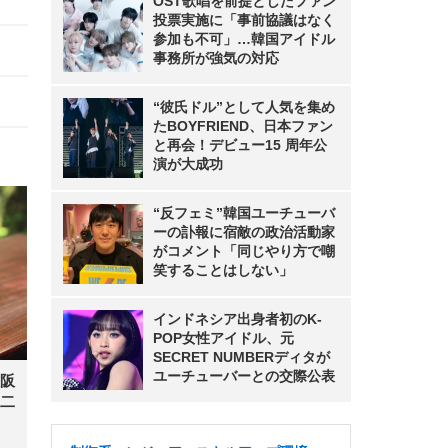
OST歌唱を前提としたファン
投票実施に「事前協議はなく
参加も不可」…韓国アイドル
事務所が強気の対応
“彼氏ドル”として人気を集め
たBOYFRIEND、日本ファン
と再会！デビュー15 周年公
演が大成功
“反フェミ”韓国ユーチューバ
ーの訃報に宿敵の政治活動家
がコメント「同じやり方で嘲
笑することはしない」
インドネシア出身者初のK-
POP女性アイドル、元
SECRET NUMBERディタが
ユーチューバーとの交際公表
阪
二