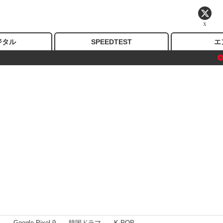
X
ジタル
SPEEDTEST
エ
I
Google Pixel 9
韓国ドラマ
K-POP