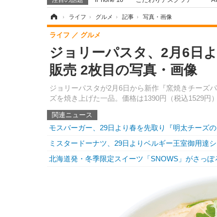
ホーム
›
ライフ
›
グルメ
›
記事
›
写真・画像
ライフ
グルメ
ジョリーパスタ、2月6日
販売 2枚目の写真・画像
ジョリーパスタが2月6日から新作『窯焼きチーズ
ズを焼き上げた一品。価格は1390円（税込1529円
関連ニュース
モスバーガー、29日より春を先取り『明太チーズ
ミスタードーナツ、29日よりベルギー王室御用達
北海道発・冬季限定スイーツ「SNOWS」がさっぽ