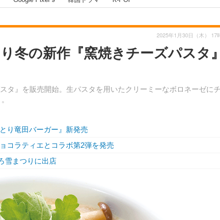
2025年1月30日（木） 17
より冬の新作『窯焼きチーズパスタ
パスタ』を販売開始。生パスタを用いたクリーミーなボロネーゼに
）。
のとり竜田バーガー』新発売
ショコラティエとコラボ第2弾を発売
ろ雪まつりに出店