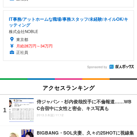
IT事務/アットホームな職場/事務スタッフ/未経験/ネイルOK/キ
ッティング
株式会社NOBLE
東京都
月給28万円～34万円
正社員
Sponsored by
アクセスランキング
侍ジャパン・杉内俊哉投手に不倫報道……WB
C合宿中に女性と密会、キス写真も
2013.3.8(金) 11:12
BIGBANG・SOL夫妻、久々の2SHOTに視線集