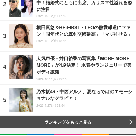
中！結婚式にともに出席、カリスマ性溢れる姿
に注目
2025.10.12(日) 17:47
横田真悠＆BE:FIRST・LEOの熱愛報道にファ
ン「同年代との真剣交際最高」「マジ推せる」
2025.12.12(金) 18:44
人気声優・井口裕香の写真集「MORE MORE
MORE」が4刷決定！ 水着やランジェリーで美
ボディ披露
2024.10.11(金) 19:15
乃木坂46・中西アルノ、夏ならではのエモーシ
ョナルなグラビア！
2026.7.27(月) 22:54
ランキングをもっと見る