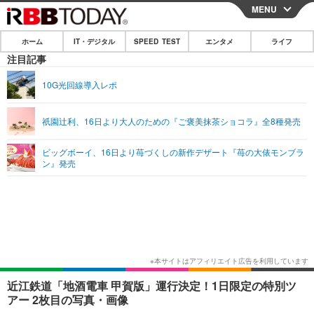
MENU
CLOSE
ホーム
IT・デジタル
SPEED TEST
エンタメ
ライフ
ホーム
注目記事
IT・デジタル
10G光回線導入レポ
IT・デジタルTOP
スマートフォン
SPEED TEST
祇園辻利、16日より大人のための『ご褒美抹茶ショコラ』全8種発売
ネタ
ガジェット・ツール
エンタメ
ビッグボーイ、16日より苺づくしの新作デザート『苺の大俵モンブラ
ショッピング
その他
ン』発売
エンタメTOP
映画・ドラマ
ライフ
韓流・K-POP
韓国・芸能
ライフTOP
グルメ
リリース一覧
音楽
スポーツ
ペット
ショッピング
プッシュ通知の停止方法
グラビア
ブログ
その他
ショッピング
その他
近江鉄道「地酒電車 甲賀版」運行決定！1日限定の特別ツ
アー 2枚目の写真・画像