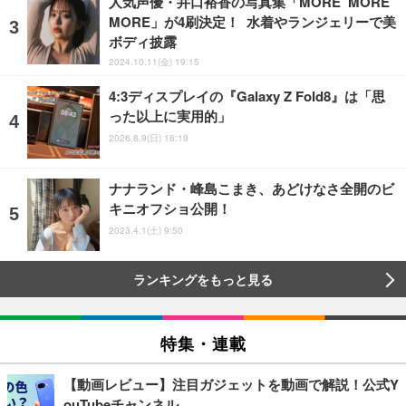
人気声優・井口裕香の写真集「MORE MORE
MORE」が4刷決定！ 水着やランジェリーで美
ボディ披露
2024.10.11(金) 19:15
4:3ディスプレイの『Galaxy Z Fold8』は「思
った以上に実用的」
2026.8.9(日) 16:19
ナナランド・峰島こまき、あどけなさ全開のビ
キニオフショ公開！
2023.4.1(土) 9:50
ランキングをもっと見る
特集・連載
【動画レビュー】注目ガジェットを動画で解説！公式Y
ouTubeチャンネル