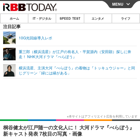
MENU
CLOSE
ホーム
IT・デジタル
SPEED TEST
エンタメ
ライフ
ホーム
注目記事
IT・デジタル
10G光回線導入レポ
IT・デジタルTOP
スマートフォン
SPEED TEST
重三郎（横浜流星）が江戸の有名人・平賀源内（安田顕）探しに奔
走！ NHK大河ドラマ『べらぼう』
ネタ
ガジェット・ツール
エンタメ
横浜流星、主演大河『べらぼう』の着物は『トッキュウジャー』と同
ショッピング
その他
じグリーン「緑には縁がある」
エンタメTOP
映画・ドラマ
ライフ
韓流・K-POP
韓国・芸能
ライフTOP
グルメ
リリース一覧
音楽
スポーツ
ペット
ショッピング
プッシュ通知の停止方法
グラビア
ブログ
その他
ショッピング
その他
桐谷健太が江戸随一の文化人に！ 大河ドラマ『べらぼう』
新キャスト発表 7枚目の写真・画像