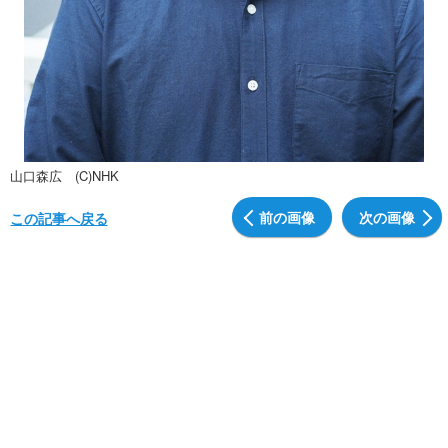
山口森広 (C)NHK
前の画像
次の画像
この記事へ戻る