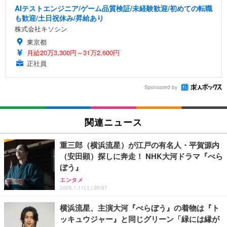
AIテストエンジニア/ゲーム品質検証/未経験歓迎/初めての転職
も歓迎/土日祝休み/昇給あり
株式会社キソシン
東京都
月給20万3,300円～31万2,600円
正社員
Sponsored by
関連ニュース
重三郎（横浜流星）が江戸の有名人・平賀源内
（安田顕）探しに奔走！ NHK大河ドラマ『べら
ぼう』
エンタメ
2025.1.11(土) 20:57
横浜流星、主演大河『べらぼう』の着物は『ト
ッキュウジャー』と同じグリーン「緑には縁が