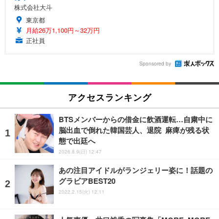
株式会社大斗
東京都
月給26万1,100円～32万円
正社員
Sponsored by
アクセスランキング
BTSメンバーからの借金に飲酒運転…自粛中に
脳出血で倒れた韓国芸人、退院 麻痺が残る状
態で出廷へ
2026.8.9(日) 12:47
あの注目アイドルがランジェリー姿に！話題の
グラビアBEST20
2022.2.15(火) 12:11