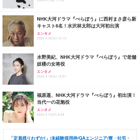
NHK大河ドラマ『べらぼう』に西村まさ彦ら新
キャスト6名！水沢林太郎は大河初出演
エンタメ
2024.4.30(火) 12:13
水野美紀、NHK大河ドラマ『べらぼう』で老舗
妓楼の女将役
エンタメ
2024.4.16(火) 12:51
福原遥、NHK大河ドラマ『べらぼう』初出演！
当代一の花魁役
エンタメ
2024.4.15(月) 8:48
「定員残りわずか!」/未経験採用枠/QAエンジニア/寮・社宅・