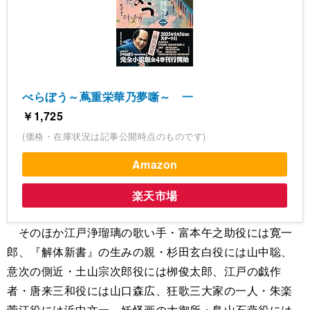
べらぼう～蔦重栄華乃夢噺～ 一
￥1,725
(価格・在庫状況は記事公開時点のものです)
Amazon
楽天市場
そのほか江戸浄瑠璃の歌い手・富本午之助役には寛一
郎、『解体新書』の生みの親・杉田玄白役には山中聡、
意次の側近・土山宗次郎役には栁俊太郎、江戸の戯作
者・唐来三和役には山口森広、狂歌三大家の一人・朱楽
菅江役には浜中文一、妖怪画の大御所・鳥山石燕役には