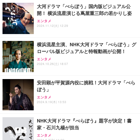
D256GB)
大河ドラマ「べらぼう」国内版ビジュアル公
開！ 横浜流星演じる蔦屋重三郎の若かりし姿
【MiniLED/24.5inch/280Hz/FHD】GRAPHT THE S
VETESAノートパソコン Corei7 15.6インチ IPS液
エレコム 65W 充電器 Type-C コンセント 急速 PD対
HOOTER Gaming Monitor 24” Essential ゲーミン
晶/1920×1080FHD Office2024搭載 Win11 Pro ノー
応 スイング式プラグ採用 PSE技術基準適合 ブラッ
エンタメ
グモニター QD 24.5インチ 1ms FHD 量子ドット 残
トPC 16GB メモリ SSD 256GB WEBカメラ付き 軽
ク EC-AC12465BK
2024.11.12(火) 12:29
像低減 (3年保証 | 輝点保証 | 日本メーカー)
量薄型 laptop WIFI5/BT5.0/指紋認証機能/テンキー/
￥34,980
￥59,980
￥2,190
日本語キーボード ラップトップ 学生向け 仕事用 学
習用 ピンク
横浜流星主演、NHK大河ドラマ「べらぼう」グ
ローバル版ビジュアルと特報動画が公開！
エンタメ
2024.10.26(土) 18:07
安田顕が平賀源内役に挑戦！大河ドラマ「べら
ぼう」
エンタメ
2024.9.19(木) 13:53
NHK大河ドラマ『べらぼう』題字が決定！書
家・石川九楊が担当
エンタメ
2024.6.7(金) 11:00