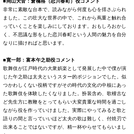
■岡山天音：倉橋格（恋川春町）役コメント
非常に素敵な台本で、読みながら何度も心を揺さぶられ
ました。この壮大な世界の中で、これから蔦重と触れ合
っていくことを楽しみにしております。おもしろおかし
く、不思議な形をした恋川春町という人間の魅力を自分
なりに描ければと思います。
■寛一郎：富本午之助役コメント
歌舞伎が江戸時代の大衆娯楽として発展した中で僕が演
じた午之助は太夫というスター的ポジションでした。似
つかわしくない役柄ですがその時代の文化の中核にあっ
た歌舞伎を体験したくなりました。扮装含め、歌稽古な
ど先生方に教鞭をとってもらい大変貴重な時間を過ごし
ながら役を作っていけました。実際にやってみると歌と
語りの間と言っていいほど太夫の歌は難しく、付焼刃で
出来ることではないですが、精一杯やらせてもらいまし