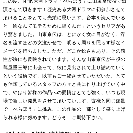
この度、NHK大河ドラマ「べらぼう」に山東京伝役で出
演させて頂きます！歴史ある大河ドラマに初参加させて
頂けることをとても光栄に思います。台本を読んでいる
と「絵なんてモテるために描くんだ」というセリフがあ
り驚きました。山東京伝は、とにかく女に目がなく、浮
名を流すほどの女泣かせで、明るく周りを照らす様なイ
メージを持ちました。ただ、どこか鋭さもあり、その感
性が絵にも反映されています。そんな山東京伝が主役の
蔦屋重三郎に出会って、彼に見出されて上り詰めていく
という役柄です。以前もご一緒させていただいた、とて
も信頼しているスタッフの方々と共に作り上げていく中
で、やはり皆様の作品への愛情はとても強く、いつも現
場で新しい発見をさせて頂いています。皆様と同じ熱量
で「べらぼう」に挑み、この作品の一部として盛り上げ
られる様に努めます。どうぞ、ご期待下さい。