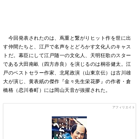
今回発表されたのは、蔦重と繋がりヒット作を世に出
す仲間たちと、江戸で名声をとどろかす文化人のキャス
トだ。幕臣にして江戸随一の文化人、天明狂歌のスター
である大田南畝（四方赤良）を演じるのは桐谷健太。江
戸のベストセラー作家、北尾政演（山東京伝）は古川雄
大が演じ、黄表紙の傑作『金々先生栄花夢』の作者・倉
橋格（恋川春町）には岡山天音が抜擢された。