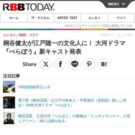
MENU
CLOSE
ホーム
IT・デジタル
SPEED TEST
エンタメ
ライフ
ホーム
IT・デジタル
エンタメ
映画・ドラマ
2025.1.11（土）21:08
桐谷健太が江戸随一の文化人に！ 大河ドラマ
IT・デジタルTOP
スマートフォン
SPEED TEST
『べらぼう』新キャスト発表
ネタ
ガジェット・ツール
エンタメ
ショッピング
その他
エンタメTOP
映画・ドラマ
ライフ
注目記事
韓流・K-POP
韓国・芸能
ライフTOP
グルメ
リリース一覧
10G光回線導入レポ
音楽
スポーツ
ペット
ショッピング
プッシュ通知の停止方法
重三郎（横浜流星）が江戸の有名人・平賀源内（安田顕）探しに奔
走！ NHK大河ドラマ『べらぼう』
グラビア
ブログ
その他
横浜流星、主演大河『べらぼう』の着物は『トッキュウジャー』と同
ショッピング
その他
じグリーン「緑には縁がある」