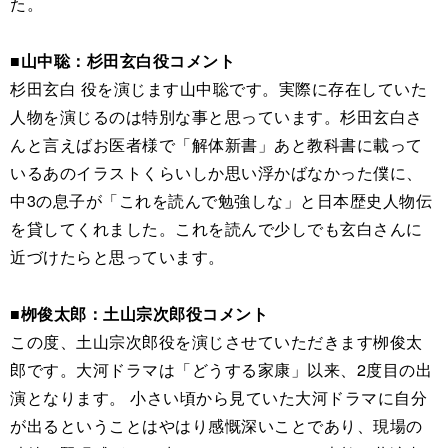
た。
■山中聡：杉田玄白役コメント
杉田玄白 役を演じます山中聡です。実際に存在していた
人物を演じるのは特別な事と思っています。杉田玄白さ
んと言えばお医者様で「解体新書」あと教科書に載って
いるあのイラストくらいしか思い浮かばなかった僕に、
中3の息子が「これを読んで勉強しな」と日本歴史人物伝
を貸してくれました。これを読んで少しでも玄白さんに
近づけたらと思っています。
■栁俊太郎：土山宗次郎役コメント
この度、土山宗次郎役を演じさせていただきます栁俊太
郎です。大河ドラマは「どうする家康」以来、2度目の出
演となります。 小さい頃から見ていた大河ドラマに自分
が出るということはやはり感慨深いことであり、現場の