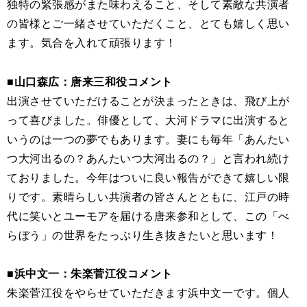
独特の緊張感がまた味わえること、そして素敵な共演者
の皆様とご一緒させていただくこと、とても嬉しく思い
ます。気合を入れて頑張ります！
■山口森広：唐来三和役コメント
出演させていただけることが決まったときは、飛び上が
って喜びました。俳優として、大河ドラマに出演すると
いうのは一つの夢でもあります。妻にも毎年「あんたい
つ大河出るの？あんたいつ大河出るの？」と言われ続け
ておりました。今年はついに良い報告ができて嬉しい限
りです。素晴らしい共演者の皆さんとともに、江戸の時
代に笑いとユーモアを届ける唐来参和として、この「べ
らぼう」の世界をたっぷり生き抜きたいと思います！
■浜中文一：朱楽菅江役コメント
朱楽菅江役をやらせていただきます浜中文一です。個人