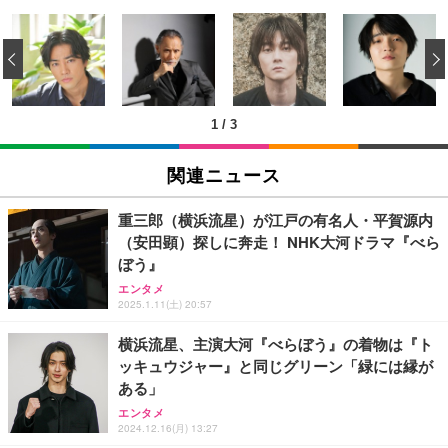
EIZO ビジネス向けプレミアムモニター | FlexScan
【整備済み品】ノートパソコン 富士通 LIEFBOOK
エレコム 充電器 Type-C USB-C 20W USB PD対応
EV3240X-WT | 31.5型4K UHD・USB Type-C・ホワ
U9311X/F 13.3型 第11世代 Core i5-1145G7/Window
ケーブル一体型 1.5m PSE認証品 GaN採用 折りたた
‹
イト
s11 Pro/MS Office 2021搭載/Webカメラ/Wifi・Blue
み式プラグ しろちゃん 【 iPhone16 15 等対応】 E
tooth・HDMI・Type-C/360度回転対応/有線静音マウ
C-AC6920WF
￥105,595
￥44,948
￥1,090
ス付属/180日保証(タッチスクリーン/メモリ16GB,S
SD256GB)
1
/
3
EIZO ビジネス向けプレミアムモニター | FlexScan
【整備済み品】中古 ノートパソコン 富士通 A5511/
モバイルバッテリー 大容量 30000mAh 【22.5W/20
EV2740X-WT | 27.0型4K UHD・USB Type-C・ホワ
15.6型/ 第11世代 Core i3-1125G4// Win11 Pro/MS
W急速充電 4本ケーブル内蔵】 209g超軽量 小型 バ
関連ニュース
イト
Office 2021 Pro 付属/Webカメラ/DVD/豊富な接続端
ッテリー 5台同時充電 Type-C出力 スマホ 充電器 LC
子 (HDMI, VGA, USB 3.0)/ 有線静音マウス付属/ 180
D残量表示 LEDライト付き ストラップ付き 持ち運び
￥109,572
￥36,880
￥2,469
日保証（メモリ 8GB,SSD256GB）
携帯充電器 停電対策 アウトドア/旅行/出張/防災/緊
重三郎（横浜流星）が江戸の有名人・平賀源内
急用 iOS/Android各種他対応 機内持込可 (高級白い)
（安田顕）探しに奔走！ NHK大河ドラマ『べら
【整備済み品】中古 ノートパソコン 富士通 A5511/
エレコム 充電器 Type-C USB-C 20W USB PD対応 1
ぼう』
【純正品】27"ゲーミングモニター DualSense 充電
15.6型/ 第11世代 Core i3-1125G4// Win11 Pro/MS
ポート PSE認証品 GaN採用 折りたたみ式プラグ ホ
フック付き（CFI-ZDM1J）
エンタメ
Office 2021 Pro 付属/Webカメラ/DVD/豊富な接続端
ワイト 【 iPhone16 15 等対応】 EC-AC6820WH
2025.1.11(土) 20:57
子 (HDMI, VGA, USB 3.0)/ 有線静音マウス付属/ 180
￥49,979
￥49,880
￥790
日保証（メモリ 16GB,SSD512GB）
横浜流星、主演大河『べらぼう』の着物は『ト
ッキュウジャー』と同じグリーン「緑には縁が
【整備済み品】Dell E2724HS 27インチ 液晶モニタ
【整備済み品】ノートパソコン 富士通 LIEFBOOK
エレコム 充電器 40W 2ポート Type-C USB PD対応
ある」
ー フルHD（1920×1080）VA 非光沢 HDMI/DisplayP
U9311X/F 13.3型 第11世代 Core i5-1145G7/Window
PPS対応 GaN II採用 折りたたみ式プラグ ホワイト
ort/VGA スピーカー内蔵 高さ調整 スイベル VESA対
s11 Pro/MS Office 2021搭載/Webカメラ/Wifi・Blue
EC-AC10640WH
エンタメ
応 ComfortView ビジネス向け
tooth・HDMI・Type-C/360度回転対応/有線静音マウ
2024.12.16(月) 13:27
￥15,800
￥44,880
￥1,790
ス付属/180日保証(タッチスクリーン/メモリ8GB,SS