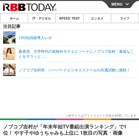
MENU
CLOSE
ホーム
IT・デジタル
SPEED TEST
エンタメ
ライフ
ホーム
注目記事
IT・デジタル
10G光回線導入レポ
IT・デジタルTOP
スマートフォン
SPEED TEST
森香澄、大学時代の規格外モテエピソードにノブコブ吉村「最低なこ
とをサラッと…」
ネタ
ガジェット・ツール
エンタメ
ノブコブ吉村崇、ハーバードビジネススクールの共通試験に挑戦！
ショッピング
その他
エンタメTOP
映画・ドラマ
ライフ
韓流・K-POP
韓国・芸能
ライフTOP
グルメ
リリース一覧
音楽
スポーツ
ペット
ショッピング
プッシュ通知の停止方法
グラビア
ブログ
その他
ショッピング
その他
ノブコブ吉村が「年末年始TV番組出演ランキング」で1
位！ やす子やゆうちゃみも上位に 1枚目の写真・画像