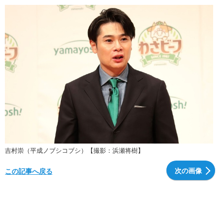
吉村崇（平成ノブシコブシ）【撮影：浜瀬将樹】
次の画像
この記事へ戻る