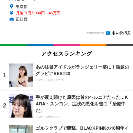
東京都
月給21万5,000円～46万円
正社員
Sponsored by
アクセスランキング
あの注目アイドルがランジェリー姿に！話題の
グラビアBEST20
2022.2.15(火) 12:11
手が震え続けた原因は首のヘルニアだった…K
ARA・スンヨン、症状の悪化を告白「治療中
だ」
2026.8.8(土) 15:47
ゴルフクラブで襲撃、BLACKPINKの10周年イ