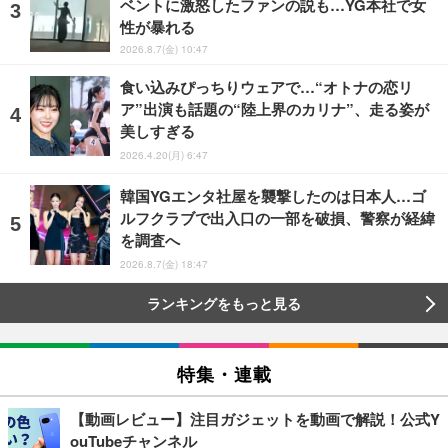
ベントに激怒したファンの説も…YG本社で女
性が暴れる
2026.8.7(金) 10:47
食い込みぴっちりウェアで…“オトナの恋リ
ア”出演も話題の“陸上界のカリナ”、走る姿が
美しすぎる
2026.4.20(月) 6:47
韓国YGエンタ社屋を襲撃したのは日本人…ゴ
ルフクラブで出入口の一部を破損、警察が経緯
を調査へ
2026.8.7(金) 18:47
ランキングをもっと見る
特集・連載
【動画レビュー】注目ガジェットを動画で解説！公式Y
ouTubeチャンネル