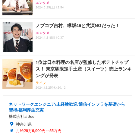
エンタメ
2024.5.25(土) 12:54
ノブコブ吉村、欅坂46と共演NGだった！
エンタメ
2024.4.21(日) 10:37
1位は日本料理の名店が監修したポテトチップ
ス！ 東京駅限定手土産（スイーツ）売上ランキ
ングが発表
ライフ
2024.12.25(水) 20:12
ネットワークエンジニア/未経験歓迎/通信インフラを基礎から
習得/福利厚生充実
株式会社alBee
神奈川県
月給29万6,900円～55万円