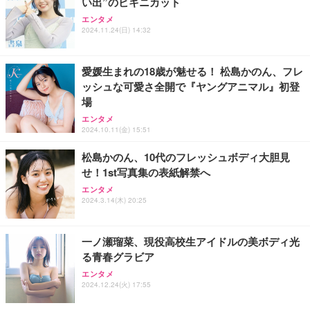
い出”のビキニカット
エンタメ
2024.11.24(日) 14:32
愛媛生まれの18歳が魅せる！ 松島かのん、フレ
ッシュな可愛さ全開で『ヤングアニマル』初登
場
エンタメ
2024.10.11(金) 15:51
松島かのん、10代のフレッシュボディ大胆見
せ！1st写真集の表紙解禁へ
エンタメ
2024.3.14(木) 20:25
一ノ瀬瑠菜、現役高校生アイドルの美ボディ光
る青春グラビア
エンタメ
2024.12.24(火) 17:55