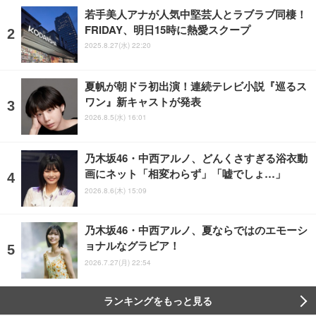
若手美人アナが人気中堅芸人とラブラブ同棲！
FRIDAY、明日15時に熱愛スクープ
2025.8.27(水) 22:20
夏帆が朝ドラ初出演！連続テレビ小説『巡るス
ワン』新キャストが発表
2026.8.5(水) 16:01
乃木坂46・中西アルノ、どんくさすぎる浴衣動
画にネット「相変わらず」「嘘でしょ…」
2026.8.6(木) 15:09
乃木坂46・中西アルノ、夏ならではのエモーシ
ョナルなグラビア！
2026.7.27(月) 22:54
ランキングをもっと見る