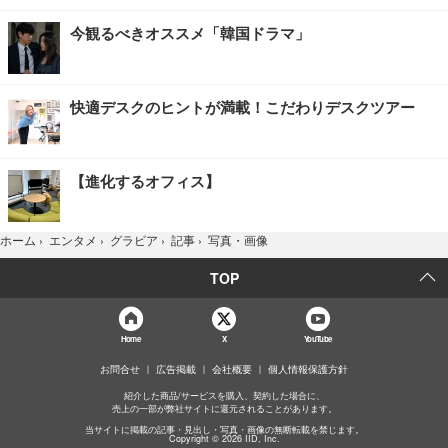
今観るべきオススメ「韓国ドラマ」
快適デスクのヒントが満載！こだわりデスクツアー
【進化するオフィス】
写真・画像
ホーム
›
エンタメ
›
グラビア
›
記事
›
TOP
Home
X
YouTube
お問合せ
広告掲載
会社概要
個人情報保護方針
紹介した商品/サービスを購入、契約した場合に、
売上の一部が弊社サイトに還元されることがあります。
当サイトに掲載の記事・見出し・写真・画像の無断転載を禁じます。
Copyright © 2026 IID, Inc.