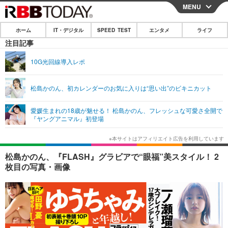
MENU
CLOSE
ホーム
IT・デジタル
SPEED TEST
エンタメ
ライフ
ホーム
注目記事
IT・デジタル
10G光回線導入レポ
IT・デジタルTOP
スマートフォン
SPEED TEST
松島かのん、初カレンダーのお気に入りは“思い出”のビキニカット
ネタ
ガジェット・ツール
エンタメ
愛媛生まれの18歳が魅せる！ 松島かのん、フレッシュな可愛さ全開で
ショッピング
その他
『ヤングアニマル』初登場
エンタメTOP
映画・ドラマ
ライフ
韓流・K-POP
韓国・芸能
ライフTOP
グルメ
リリース一覧
松島かのん、『FLASH』グラビアで“眼福”美スタイル！ 2
音楽
スポーツ
ペット
ショッピング
枚目の写真・画像
プッシュ通知の停止方法
グラビア
ブログ
その他
ショッピング
その他