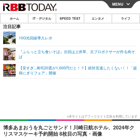
MENU
CLOSE
ホーム
IT・デジタル
SPEED TEST
エンタメ
ライフ
ホーム
注目記事
IT・デジタル
10G光回線導入レポ
IT・デジタルTOP
スマートフォン
SPEED TEST
『ふらっと立ち食いそば』次回は上井草、元プロボクサーが作る肉そ
ば
ネタ
ガジェット・ツール
エンタメ
【安すぎ...寿司20貫が1,000円だと！？】絶対見逃したくない！！「超
ショッピング
その他
得にぎりフェア」開催
エンタメTOP
映画・ドラマ
ライフ
韓流・K-POP
韓国・芸能
ライフTOP
グルメ
リリース一覧
音楽
スポーツ
ペット
ショッピング
プッシュ通知の停止方法
グラビア
ブログ
その他
ショッピング
その他
博多あまおうを丸ごとサンド！川崎日航ホテル、2024年ク
リスマスケーキ予約開始 8枚目の写真・画像