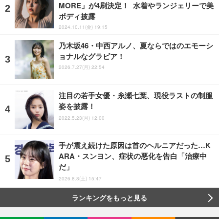
MORE」が4刷決定！ 水着やランジェリーで美
ボディ披露
2024.10.11(金) 19:15
乃木坂46・中西アルノ、夏ならではのエモーシ
ョナルなグラビア！
2026.7.27(月) 22:54
注目の若手女優・糸瀬七葉、現役ラストの制服
姿を披露！
2022.5.23(月) 12:00
手が震え続けた原因は首のヘルニアだった…K
ARA・スンヨン、症状の悪化を告白「治療中
だ」
2026.8.8(土) 15:47
ランキングをもっと見る