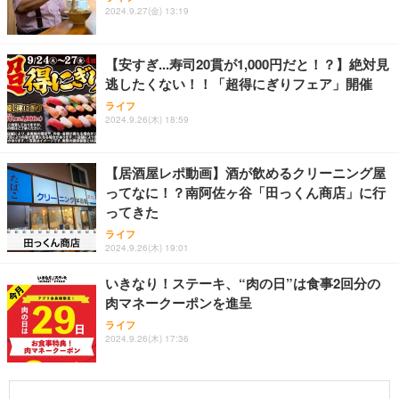
2024.9.27(金) 13:19
【安すぎ...寿司20貫が1,000円だと！？】絶対見
逃したくない！！「超得にぎりフェア」開催
ライフ
2024.9.26(木) 18:59
【居酒屋レポ動画】酒が飲めるクリーニング屋
ってなに！？南阿佐ヶ谷「田っくん商店」に行
ってきた
ライフ
2024.9.26(木) 19:01
いきなり！ステーキ、“肉の日”は食事2回分の
肉マネークーポンを進呈
ライフ
2024.9.26(木) 17:36