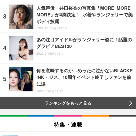
人気声優・井口裕香の写真集「MORE MORE
MORE」が4刷決定！ 水着やランジェリーで美
ボディ披露
2024.10.11(金) 19:15
あの注目アイドルがランジェリー姿に！話題の
グラビアBEST20
2022.2.15(火) 12:11
何を意味するのか…めったに泣かないBLACKP
INK・ジス、10周年イベント終了しファンを前
に涙
2026.8.9(日) 11:17
ランキングをもっと見る
特集・連載