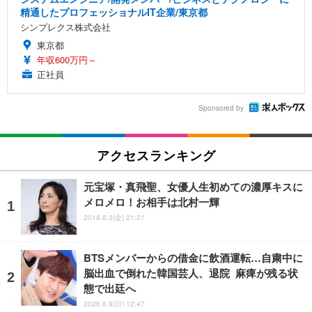
精通したプロフェッショナルIT企業/東京都
シンプレクス株式会社
東京都
年収600万円～
正社員
Sponsored by
アクセスランキング
元宝塚・真飛聖、女優人生初めての濃厚キスに
メロメロ！お相手は北村一輝
2018.8.3(金) 21:21
BTSメンバーからの借金に飲酒運転…自粛中に
脳出血で倒れた韓国芸人、退院 麻痺が残る状
態で出廷へ
2026.8.9(日) 12:47