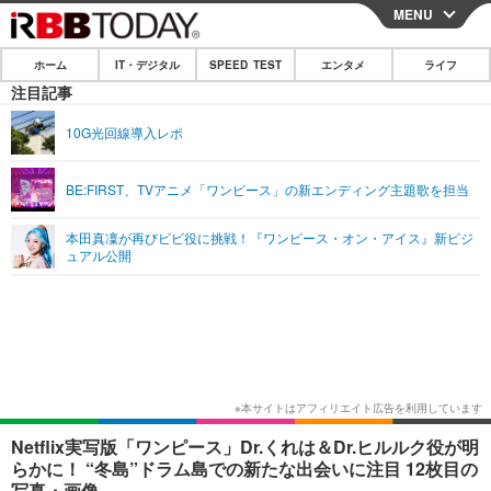
MENU
CLOSE
ホーム
IT・デジタル
SPEED TEST
エンタメ
ライフ
ホーム
注目記事
IT・デジタル
10G光回線導入レポ
IT・デジタルTOP
スマートフォン
SPEED TEST
BE:FIRST、TVアニメ「ワンピース」の新エンディング主題歌を担当
ネタ
ガジェット・ツール
エンタメ
本田真凜が再びビビ役に挑戦！『ワンピース・オン・アイス』新ビジ
ショッピング
その他
ュアル公開
エンタメTOP
映画・ドラマ
ライフ
韓流・K-POP
韓国・芸能
ライフTOP
グルメ
リリース一覧
音楽
スポーツ
ペット
ショッピング
プッシュ通知の停止方法
グラビア
ブログ
その他
ショッピング
その他
Netflix実写版「ワンピース」Dr.くれは＆Dr.ヒルルク役が明
らかに！ “冬島”ドラム島での新たな出会いに注目 12枚目の
写真・画像