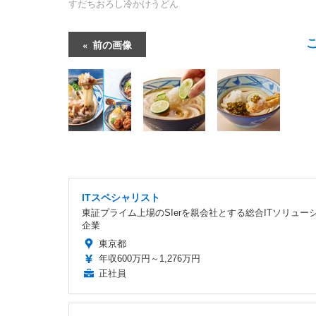
すだちおろし冷かけうどん
前の画像
ITスペシャリスト
東証プライム上場のSIerを親会社とする総合ITソリュー
企業
東京都
年収600万円～1,276万円
正社員