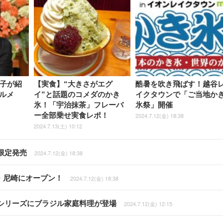
礼子が紹
【実食】“大きさがエグ
酷暑を吹き飛ばす！越谷
ルメ
イ”と話題のコメダのかき
イクタウンで「ご当地か
氷！「宇治抹茶」フレーバ
氷祭」開催
ー全部乗せ実食レポ！
2024.7.12(金) 18:38
2024.7.13(土) 10:12
限定発売
2024.7.12(金) 18:38
・尼崎にオープン！
2024.7.12(金) 18:38
シリーズにブラジル家庭料理が登場
2024.7.12(金) 12:15