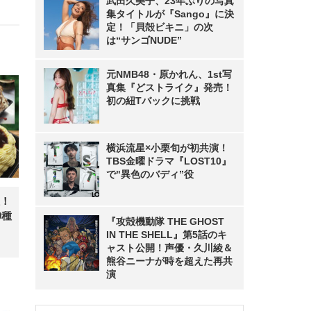
武田久美子、23年ぶりの写真
集タイトルが『Sango』に決
定！「貝殻ビキニ」の次
は“サンゴNUDE”
元NMB48・原かれん、1st写
真集『どストライク』発売！
初の紐Tバックに挑戦
横浜流星×小栗旬が初共演！
TBS金曜ドラマ『LOST10』
で"異色のバディ”役
！
0種
『攻殻機動隊 THE GHOST
IN THE SHELL』第5話のキ
ャスト公開！声優・久川綾＆
熊谷ニーナが時を超えた再共
演