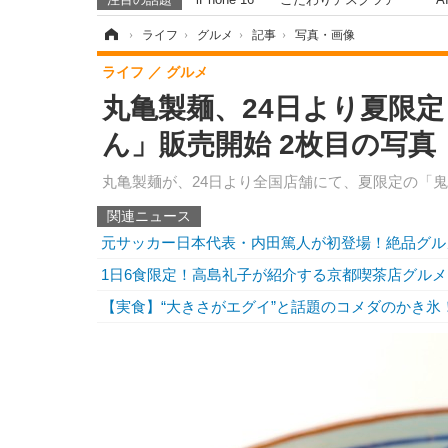
ホーム
›
ライフ
›
グルメ
›
記事
›
写真・画像
ライフ
グルメ
丸亀製麺、24日より夏限
ん」販売開始 2枚目の写真
丸亀製麺が、24日より全国店舗にて、夏限定の「
関連ニュース
元サッカー日本代表・内田篤人が初登場！絶品グル
1日6食限定！高島礼子が紹介する京都喫茶店グルメ
【実食】“大きさがエグイ”と話題のコメダのかき