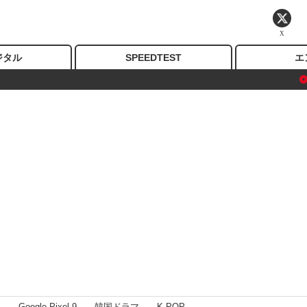
X
ジタル
SPEEDTEST
エ
I
Google Pixel 9
韓国ドラマ
K-POP