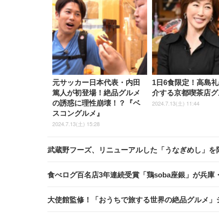
元サッカー日本代表・内田
1日6食限定！高島
篤人が初登場！絶品グルメ
介する京都喫茶店グ
の誘惑に理性崩壊！？『ベ
2024.7.13(土) 11:44
スコングルメ』
2024.7.13(土) 15:28
武蔵野フーズ、リニューアルした「うなぎめし」を
食べログ百名店3年連続受賞「鶏soba座銀」が兵庫
大使館監修！「おうちで旅する世界の絶品グルメ」