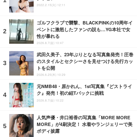
2022.2.15(火) 12:11
ゴルフクラブで襲撃、BLACKPINKの10周年イ
ベントに激怒したファンの説も…YG本社で女
性が暴れる
2026.8.7(金) 10:47
武田久美子、23年ぶりとなる写真集発売！圧巻
のスタイルとセクシーさを見せつける先行カッ
トを公開
2026.6.25(木) 10:29
元NMB48・原かれん、1st写真集『どストライ
ク』発売！初の紐Tバックに挑戦
2026.8.7(金) 10:22
人気声優・井口裕香の写真集「MORE MORE
MORE」が4刷決定！ 水着やランジェリーで美
ボディ披露