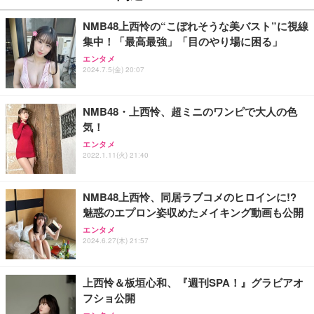
NMB48上西怜の“こぼれそうな美バスト”に視線
集中！「最高最強」「目のやり場に困る」
エンタメ
2024.7.5(金) 20:07
NMB48・上西怜、超ミニのワンピで大人の色
気！
エンタメ
2022.1.11(火) 21:40
NMB48上西怜、同居ラブコメのヒロインに!?
魅惑のエプロン姿収めたメイキング動画も公開
エンタメ
2024.6.27(木) 21:57
上西怜＆板垣心和、『週刊SPA！』グラビアオ
フショ公開