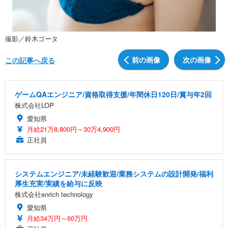
撮影／鈴木ゴータ
前の画像
次の画像
この記事へ戻る
ゲームQAエンジニア/資格取得支援/年間休日120日/賞与年2回
株式会社LOP
愛知県
月給21万8,800円～30万4,900円
正社員
システムエンジニア/未経験歓迎/業務システムの設計開発/福利
厚生充実/実績を給与に反映
株式会社enrich technology
愛知県
月給34万円～60万円