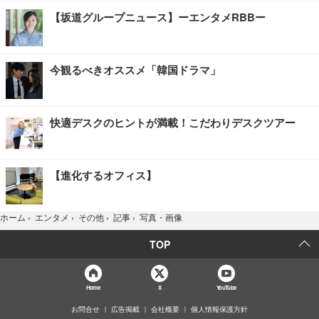
【坂道グループニュース】ーエンタメRBBー
今観るべきオススメ「韓国ドラマ」
快適デスクのヒントが満載！こだわりデスクツアー
【進化するオフィス】
写真・画像
ホーム
›
エンタメ
›
その他
›
記事
›
TOP
Home
X
YouTube
お問合せ
広告掲載
会社概要
個人情報保護方針