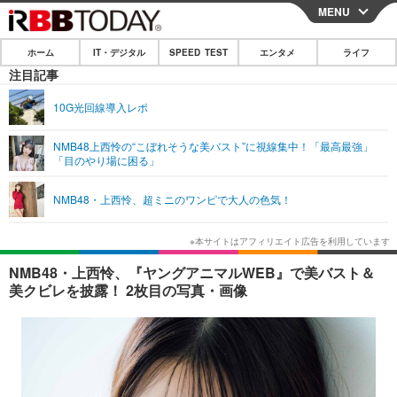
MENU
CLOSE
ホーム
IT・デジタル
SPEED TEST
エンタメ
ライフ
ホーム
注目記事
IT・デジタル
10G光回線導入レポ
IT・デジタルTOP
スマートフォン
SPEED TEST
NMB48上西怜の“こぼれそうな美バスト”に視線集中！「最高最強」
「目のやり場に困る」
ネタ
ガジェット・ツール
エンタメ
NMB48・上西怜、超ミニのワンピで大人の色気！
ショッピング
その他
エンタメTOP
映画・ドラマ
ライフ
韓流・K-POP
韓国・芸能
ライフTOP
グルメ
リリース一覧
NMB48・上西怜、『ヤングアニマルWEB』で美バスト＆
音楽
スポーツ
ペット
ショッピング
美クビレを披露！ 2枚目の写真・画像
プッシュ通知の停止方法
グラビア
ブログ
その他
ショッピング
その他