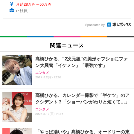
月給28万円～50万円
正社員
Sponsored by
関連ニュース
髙橋ひかる、“2次元級”の美形オフショにファ
ン大興奮「イケメン」「最強です」
エンタメ
2024.5.2(木) 12:01
髙橋ひかる、カレンダー撮影で「半ケツ」のア
クシデント？「ショーパンがわりと短くて…」
エンタメ
2024.3.10(日) 14:16
「やっぱ凄いや」髙橋ひかる、オードリーの東