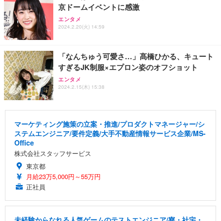
京ドームイベントに感激
エンタメ
2024.2.20(火) 14:59
「なんちゅう可愛さ…」髙橋ひかる、キュート
すぎるJK制服×エプロン姿のオフショット
エンタメ
2024.2.15(木) 15:38
マーケティング施策の立案・推進/プロダクトマネージャー/シ
ステムエンジニア/要件定義/大手不動産情報サービス企業/MS-
Office
株式会社スタッフサービス
東京都
月給23万5,000円～55万円
正社員
未経験からなれる人気ゲームのテストエンジニア/寮・社宅・