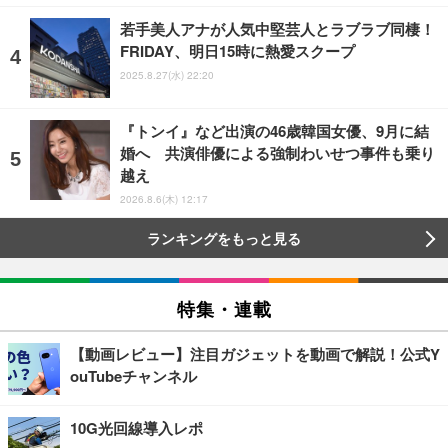
若手美人アナが人気中堅芸人とラブラブ同棲！
FRIDAY、明日15時に熱愛スクープ
2025.8.27(水) 22:20
『トンイ』など出演の46歳韓国女優、9月に結
婚へ 共演俳優による強制わいせつ事件も乗り
越え
2026.8.6(木) 12:17
ランキングをもっと見る
特集・連載
【動画レビュー】注目ガジェットを動画で解説！公式Y
ouTubeチャンネル
10G光回線導入レポ