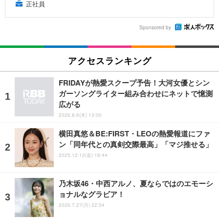
正社員
Sponsored by
アクセスランキング
FRIDAYが熱愛スクープ予告！大河女優とシン
ガーソングライター組み合わせにネットで憶測
広がる
2026.8.6(木) 13:00
横田真悠＆BE:FIRST・LEOの熱愛報道にファ
ン「同年代との真剣交際最高」「マジ推せる」
2025.12.12(金) 18:44
乃木坂46・中西アルノ、夏ならではのエモーシ
ョナルなグラビア！
2026.7.27(月) 22:54