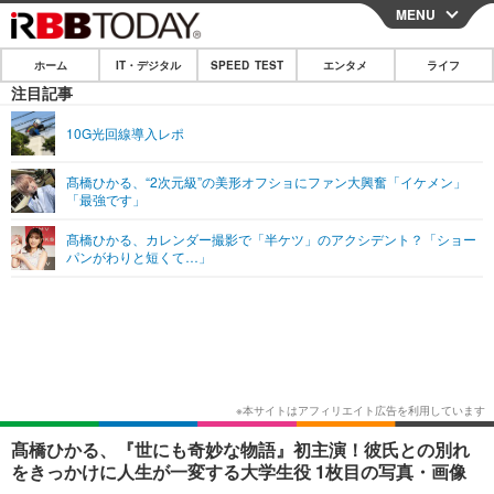
MENU
CLOSE
ホーム
IT・デジタル
SPEED TEST
エンタメ
ライフ
ホーム
注目記事
IT・デジタル
10G光回線導入レポ
IT・デジタルTOP
スマートフォン
SPEED TEST
髙橋ひかる、“2次元級”の美形オフショにファン大興奮「イケメン」
「最強です」
ネタ
ガジェット・ツール
エンタメ
髙橋ひかる、カレンダー撮影で「半ケツ」のアクシデント？「ショー
ショッピング
その他
パンがわりと短くて…」
エンタメTOP
映画・ドラマ
ライフ
韓流・K-POP
韓国・芸能
ライフTOP
グルメ
リリース一覧
音楽
スポーツ
ペット
ショッピング
プッシュ通知の停止方法
グラビア
ブログ
その他
ショッピング
その他
髙橋ひかる、『世にも奇妙な物語』初主演！彼氏との別れ
をきっかけに人生が一変する大学生役 1枚目の写真・画像