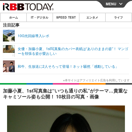
MENU
CLOSE
ホーム
IT・デジタル
SPEED TEST
エンタメ
ライフ
ホーム
注目記事
IT・デジタル
10G光回線導入レポ
IT・デジタルTOP
スマートフォン
SPEED TEST
女優・加藤小夏、1st写真集のカバー表紙は“ありのままの姿”！ マンゴ
ーを頬張る姿が愛おしい
ネタ
ガジェット・ツール
エンタメ
和牛、生放送に2人そろって登場！ネット騒然「感動している」
ショッピング
その他
エンタメTOP
映画・ドラマ
ライフ
韓流・K-POP
韓国・芸能
ライフTOP
グルメ
リリース一覧
加藤小夏、1st写真集は“いつも通りの私”がテーマ…貴重な
音楽
スポーツ
ペット
ショッピング
キャミソール姿も公開！ 10枚目の写真・画像
プッシュ通知の停止方法
グラビア
ブログ
その他
ショッピング
その他