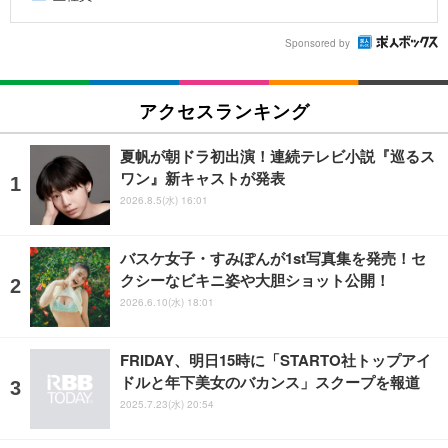
Sponsored by
アクセスランキング
夏帆が朝ドラ初出演！連続テレビ小説『巡るス
ワン』新キャストが発表
2026.8.5(水) 16:01
バスケ女子・すみぽんが1st写真集を発売！セ
クシーなビキニ姿や大胆ショット公開！
2026.6.10(水) 18:01
FRIDAY、明日15時に「STARTO社トップアイ
ドルと年下美女のバカンス」スクープを報道
2025.7.23(水) 20:54