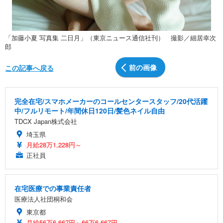
「加藤小夏 写真集 二日月」（東京ニュース通信社刊） 撮影／細居幸次
郎
前の画像
この記事へ戻る
完全在宅/スマホメーカーのコールセンタースタッフ/20代活躍
中/フルリモート/年間休日120日/髪色ネイル自由
TDCX Japan株式会社
埼玉県
月給28万1,228円～
正社員
在宅医療での事業責任者
医療法人社団桐和会
東京都
月給56万6,667円～66万6,667円