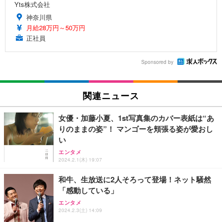
Yts株式会社
神奈川県
月給28万円～50万円
正社員
Sponsored by
関連ニュース
女優・加藤小夏、1st写真集のカバー表紙は“あ
りのままの姿”！ マンゴーを頬張る姿が愛おし
い
エンタメ
2024.2.1(木) 19:07
和牛、生放送に2人そろって登場！ネット騒然
「感動している」
エンタメ
2024.2.3(土) 14:09