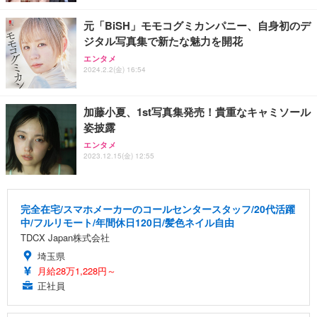
元「BiSH」モモコグミカンパニー、自身初のデ
ジタル写真集で新たな魅力を開花
エンタメ
2024.2.2(金) 16:54
加藤小夏、1st写真集発売！貴重なキャミソール
姿披露
エンタメ
2023.12.15(金) 12:55
完全在宅/スマホメーカーのコールセンタースタッフ/20代活躍
中/フルリモート/年間休日120日/髪色ネイル自由
TDCX Japan株式会社
埼玉県
月給28万1,228円～
正社員