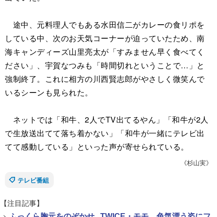
途中、元料理人でもある水田信二がカレーの食リポを
している中、次のお天気コーナーが迫っていたため、南
海キャンディーズ山里亮太が「すみません早く食べてく
ださい」、宇賀なつみも「時間切れということで…」と
強制終了。これに相方の川西賢志郎がやさしく微笑んで
いるシーンも見られた。
ネットでは「和牛、2人でTV出てるやん」「和牛が2人
で生放送出てて落ち着かない」「和牛が一緒にテレビ出
てて感動している」といった声が寄せられている。
《杉山実》
テレビ番組
【注目記事】
>
ふっくら胸元をのぞかせ...TWICE・モモ、色気漂う姿にフ