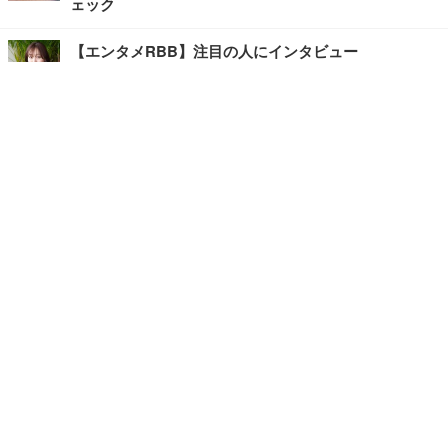
ェック
【エンタメRBB】注目の人にインタビュー
【坂道グループニュース】ーエンタメRBBー
今観るべきオススメ「韓国ドラマ」
快適デスクのヒントが満載！こだわりデスクツアー
【進化するオフィス】
記事
ホーム
›
エンタメ
›
その他
›
TOP