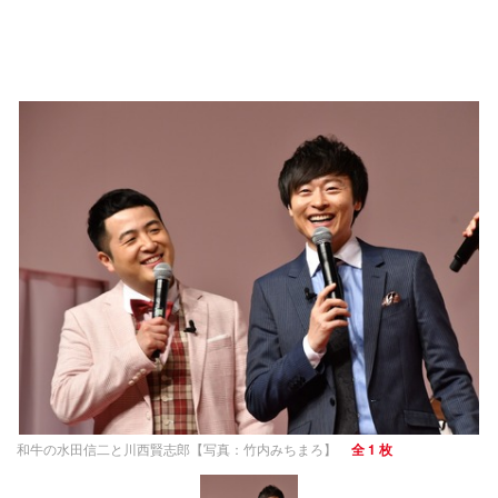
和牛の水田信二と川西賢志郎【写真：竹内みちまろ】
全 1 枚