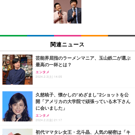
Amazonベーシック ペットシーツ 薄型 レギュラー 1
い 跳ね上げ式アームレスト コンパクト 約105度ロッ
EV3240X-WT | 31.5型4K UHD・USB Type-C・ホワ
回使い捨て 無香料 ホワイト 300枚
キング pc 事務椅子 360度回転 座面昇降 強化ナイロ
イト
ン樹脂ベース 通気性メッシュ 在宅ワーク H-WY01
￥3,373
￥5,699
￥105,595
(黒網+黒枠+黒足)
EIZO ビジネス向けプレミアムモニター | FlexScan
SIHOO B100 オフィスチェア／デスクチェア メッシ
Amazonベーシック ペットシーツ 厚型 ワイド 42枚
EV2740X-WT | 27.0型4K UHD・USB Type-C・ホワ
ュチェア 人間工学 疲れない ブラック
x2袋(84枚) ホワイト(吸収面:ライトブルー)
関連ニュース
イト
￥27,999
￥3,234
￥109,572
芸能界屈指のラーメンマニア、玉山鉄二が選ぶ
最高の一杯とは？
Sezlife オフィスチェア デスクチェア 疲れない テレ
【純正品】27"ゲーミングモニター DualSense 充電
ネオ・ルーライフ ネオ・オムツ L 中型犬用 26枚入
エンタメ
ワーク チェア 強化バックレスト 30度ロッキング機
2024.2.3(土) 14:05
フック付き（CFI-ZDM1J）
り 単品
能 人間工学 椅子 腰サポート 90度跳ね上げ式アーム
レスト 3Dヘッドレスト ハンガー付き 高反発クッシ
￥49,979
￥1,800
￥7,680
ョン PCチェア 通気性メッシュ ゲーミング/勉強/事
久慈暁子、懐かしの“めざまし”2ショットを公
務用 おしゃれ パソコンチェア (ブラック)
開「アメリカの大学院で頑張っている木下さん
Sezlife オフィスチェア デスクチェア 疲れない テレ
【整備済み品】Dell E2724HS 27インチ 液晶モニタ
Smart Basic(スマートベーシック) 【Amazon.co.jp
に会いました」
ワーク チェア 強化バックレスト 30度ロッキング機
ー フルHD（1920×1080）VA 非光沢 HDMI/DisplayP
限定】 Smart Basic アイリスオーヤマ ペットシーツ
能 人間工学 椅子 腰サポート 90度跳ね上げ式アーム
ort/VGA スピーカー内蔵 高さ調整 スイベル VESA対
超厚型 お徳用 ワイド 100枚入 (x 1) (ケース販売)
エンタメ
2024.2.2(金) 21:17
レスト 3Dヘッドレスト ハンガー付き 高反発クッシ
応 ComfortView ビジネス向け
￥7,680
￥15,800
￥3,670
ョン PCチェア 通気性メッシュ ゲーミング/勉強/事
初代ママタレ女王・北斗晶、人気の秘密は「キ
務用 おしゃれ パソコンチェア (ホワイト)