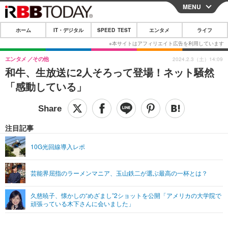
MENU
CLOSE
ホーム
IT・デジタル
SPEED TEST
エンタメ
ライフ
ホーム
IT・デジタル
エンタメ
その他
2024.2.3（土）14:09
和牛、生放送に2人そろって登場！ネット騒然
IT・デジタルTOP
スマートフォン
SPEED TEST
「感動している」
ネタ
ガジェット・ツール
エンタメ
ショッピング
その他
エンタメTOP
映画・ドラマ
ライフ
注目記事
韓流・K-POP
韓国・芸能
ライフTOP
グルメ
リリース一覧
10G光回線導入レポ
音楽
スポーツ
ペット
ショッピング
プッシュ通知の停止方法
芸能界屈指のラーメンマニア、玉山鉄二が選ぶ最高の一杯とは？
グラビア
ブログ
その他
久慈暁子、懐かしの“めざまし”2ショットを公開「アメリカの大学院で
ショッピング
その他
頑張っている木下さんに会いました」