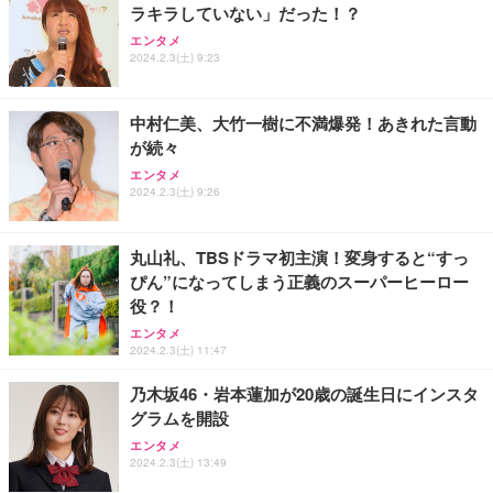
ラキラしていない」だった！？
ANDWINT オフィスチェア デスクチェア 肘なし メ
【MiniLED/24.5inch/280Hz/FHD】GRAPHT THE S
アイリスオーヤマ ペットシーツ 超厚型 お徳用 レギ
ッシュ 通気性 ランバーサポート付き 腰サポート ガ
HOOTER Gaming Monitor 24” Essential ゲーミン
エンタメ
ュラー 200枚入【Amazon.co.jp限定】
ス圧無段階昇降 360度回転 キャスター付き コンパク
グモニター QD 24.5インチ 1ms FHD 量子ドット 残
2024.2.3(土) 9:23
ト 幅52×奥行58.5×高さ84～96cm テレワーク 在宅
像低減 (3年保証 | 輝点保証 | 日本メーカー)
￥3,731
￥4,139
￥34,980
勤務 ブラック
中村仁美、大竹一樹に不満爆発！あきれた言動
が続々
エンタメ
2024.2.3(土) 9:26
丸山礼、TBSドラマ初主演！変身すると“すっ
ぴん”になってしまう正義のスーパーヒーロー
役？！
エンタメ
2024.2.3(土) 11:47
乃木坂46・岩本蓮加が20歳の誕生日にインスタ
グラムを開設
エンタメ
2024.2.3(土) 13:49