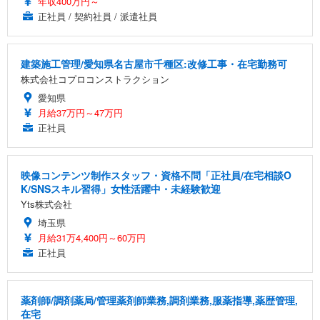
年収400万円～
正社員 / 契約社員 / 派遣社員
建築施工管理/愛知県名古屋市千種区:改修工事・在宅勤務可
株式会社コプロコンストラクション
愛知県
月給37万円～47万円
正社員
映像コンテンツ制作スタッフ・資格不問「正社員/在宅相談O
K/SNSスキル習得」女性活躍中・未経験歓迎
Yts株式会社
埼玉県
月給31万4,400円～60万円
正社員
薬剤師/調剤薬局/管理薬剤師業務,調剤業務,服薬指導,薬歴管理,
在宅