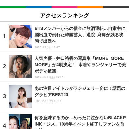
アクセスランキング
BTSメンバーからの借金に飲酒運転…自粛中に
脳出血で倒れた韓国芸人、退院 麻痺が残る状
態で出廷へ
2026.8.9(日) 12:47
人気声優・井口裕香の写真集「MORE MORE
MORE」が4刷決定！ 水着やランジェリーで美
ボディ披露
2024.10.11(金) 19:15
あの注目アイドルがランジェリー姿に！話題の
グラビアBEST20
2022.2.15(火) 12:11
何を意味するのか…めったに泣かないBLACKP
INK・ジス、10周年イベント終了しファンを前