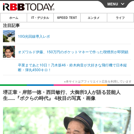
MENU
CLOSE
ホーム
IT・デジタル
SPEED TEST
エンタメ
ライフ
ホーム
注目記事
IT・デジタル
10G光回線導入レポ
IT・デジタルTOP
スマートフォン
SPEED TEST
オズワルド伊藤、150万円のポケットマネーで作った喫煙所が即閉鎖
ネタ
ガジェット・ツール
エンタメ
卒業まであと10日！乃木坂46・鈴木絢音が大好きな飛行機で日本縦
ショッピング
その他
断・弾丸4500キロ！
エンタメTOP
映画・ドラマ
ライフ
韓流・K-POP
韓国・芸能
ライフTOP
グルメ
リリース一覧
堺正章・岸部一徳・西田敏行、大御所3人が語る芸能人
音楽
スポーツ
ペット
ショッピング
生......『ボクらの時代』 4枚目の写真・画像
プッシュ通知の停止方法
グラビア
ブログ
その他
ショッピング
その他