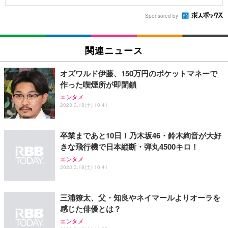
Sponsored by
関連ニュース
オズワルド伊藤、150万円のポケットマネーで
作った喫煙所が即閉鎖
エンタメ
2023.3.18(土) 10:41
卒業まであと10日！乃木坂46・鈴木絢音が大好
きな飛行機で日本縦断・弾丸4500キロ！
エンタメ
2023.3.18(土) 10:41
三浦獠太、父・知良やネイマールよりオーラを
感じた俳優とは？
エンタメ