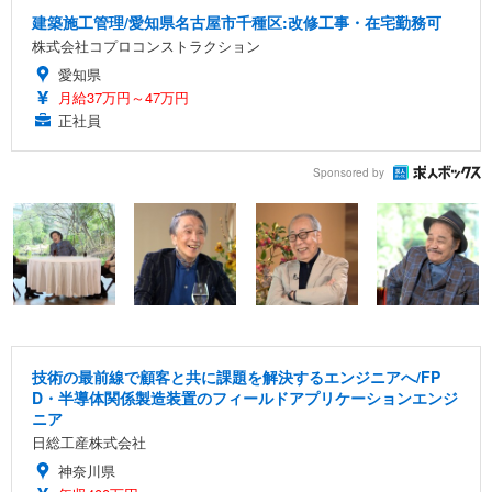
建築施工管理/愛知県名古屋市千種区:改修工事・在宅勤務可
株式会社コプロコンストラクション
愛知県
月給37万円～47万円
正社員
Sponsored by
技術の最前線で顧客と共に課題を解決するエンジニアへ/FP
D・半導体関係製造装置のフィールドアプリケーションエンジ
ニア
日総工産株式会社
神奈川県