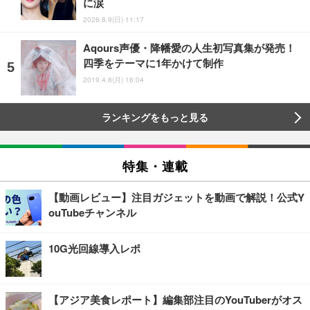
に涙
2026.8.9(日) 11:17
Aqours声優・降幡愛の人生初写真集が発売！
四季をテーマに1年かけて制作
2019.4.8(月) 16:04
ランキングをもっと見る
特集・連載
【動画レビュー】注目ガジェットを動画で解説！公式Y
ouTubeチャンネル
10G光回線導入レポ
【アジア美食レポート】編集部注目のYouTuberがオス