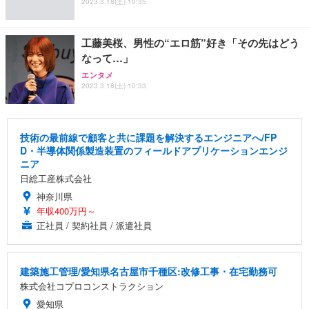
2023.3.18(土) 10:35
工藤美桜、男性の“エロ筋”好き「その先はどう
なって…」
エンタメ
2023.3.18(土) 10:33
技術の最前線で顧客と共に課題を解決するエンジニアへ/FP
D・半導体関係製造装置のフィールドアプリケーションエンジ
ニア
日総工産株式会社
神奈川県
年収400万円～
正社員 / 契約社員 / 派遣社員
建築施工管理/愛知県名古屋市千種区:改修工事・在宅勤務可
株式会社コプロコンストラクション
愛知県