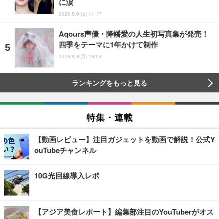
に涙
2026.8.9(日) 11:17
Aqours声優・降幡愛の人生初写真集が発売！
四季をテーマに1年かけて制作
2019.4.8(月) 16:04
ランキングをもっと見る
特集・連載
【動画レビュー】注目ガジェットを動画で解説！公式Y
ouTubeチャンネル
10G光回線導入レポ
【アジア美食レポート】編集部注目のYouTuberがオス