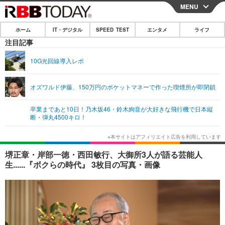
MENU
CLOSE
ホーム
IT・デジタル
SPEED TEST
エンタメ
ライフ
ホーム
注目記事
IT・デジタル
10G光回線導入レポ
IT・デジタルTOP
スマートフォン
SPEED TEST
オズワルド伊藤、150万円のポケットマネーで作った喫煙所が即閉鎖
ネタ
ガジェット・ツール
エンタメ
卒業まであと10日！乃木坂46・鈴木絢音が大好きな飛行機で日本縦
ショッピング
その他
断・弾丸4500キロ！
エンタメTOP
映画・ドラマ
ライフ
韓流・K-POP
韓国・芸能
ライフTOP
グルメ
リリース一覧
堺正章・岸部一徳・西田敏行、大御所3人が語る芸能人
音楽
スポーツ
ペット
ショッピング
生......『ボクらの時代』 3枚目の写真・画像
プッシュ通知の停止方法
グラビア
ブログ
その他
ショッピング
その他