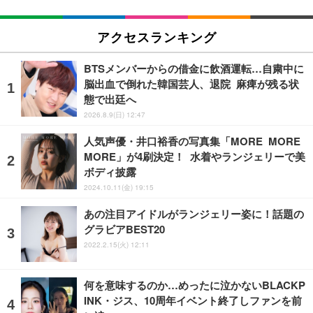
アクセスランキング
BTSメンバーからの借金に飲酒運転…自粛中に
脳出血で倒れた韓国芸人、退院 麻痺が残る状
態で出廷へ
2026.8.9(日) 12:47
人気声優・井口裕香の写真集「MORE MORE
MORE」が4刷決定！ 水着やランジェリーで美
ボディ披露
2024.10.11(金) 19:15
あの注目アイドルがランジェリー姿に！話題の
グラビアBEST20
2022.2.15(火) 12:11
何を意味するのか…めったに泣かないBLACKP
INK・ジス、10周年イベント終了しファンを前