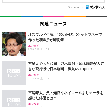
Sponsored by
関連ニュース
オズワルド伊藤、150万円のポケットマネーで
作った喫煙所が即閉鎖
エンタメ
2023.3.18(土) 10:41
卒業まであと10日！乃木坂46・鈴木絢音が大好
きな飛行機で日本縦断・弾丸4500キロ！
エンタメ
2023.3.18(土) 10:41
三浦獠太、父・知良やネイマールよりオーラを
感じた俳優とは？
エンタメ