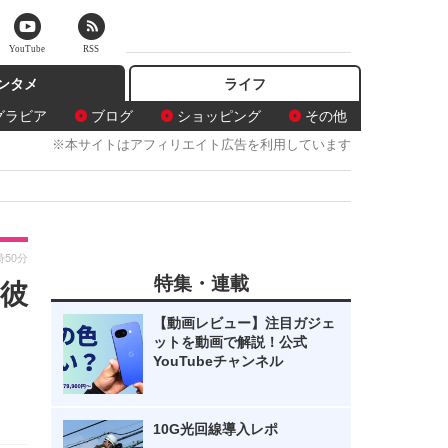
YouTube
RSS
ンタメ
ライフ
グラビア
ブログ
ショッピング
その他
※本サイトはアフィリエイト広告を利用しています
時50分
特集・連載
彼
【動画レビュー】注目ガジェ
ットを動画で解説！公式
YouTubeチャンネル
10G光回線導入レポ