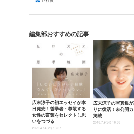
正社員
編集部おすすめの記事
広末涼子の初エッセイが本
広末涼子の写真集が
日発売！哲学者・尊敬する
りに復活！未公開カ
女性の言葉をセレクトし思
掲載
いをつづる
2018.7.9(月) 16:38
2022.4.14(木) 13:37