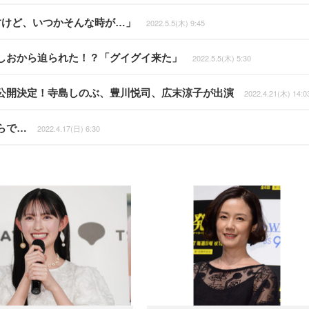
すけど、いつかそんな時が…」
2022.5.5(木) 9:45
しおから迫られた！？「グイグイ来た」
2022.5.5(木) 5:30
公開決定！寺島しのぶ、豊川悦司、広末涼子が出演
2022.4.21(木) 14:0
らで…
2022.4.17(日) 6:30