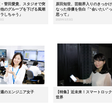
宣・菅田愛貴、スタジオで突
原田知世、芸能界入りのきっかけ
「他のグループを下げる風潮
なった俳優を告白「“会いたい”
イラしちゃう」
思って」
20日
2025年3月3日
今週のエンジニア女子
【特集】近未来！スマートロック
世界