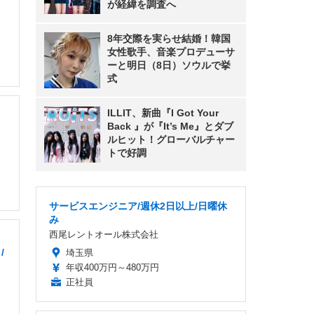
が経緯を調査へ
8年交際を実らせ結婚！韓国
女性歌手、音楽プロデューサ
ーと明日（8日）ソウルで挙
式
ILLIT、新曲『I Got Your
Back 』が『It’s Me』とダブ
ルヒット！グローバルチャー
トで好調
サービスエンジニア/週休2日以上/日曜休
み
西尾レントオール株式会社
/
埼玉県
年収400万円～480万円
正社員