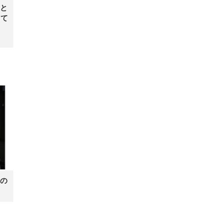
と
って
の