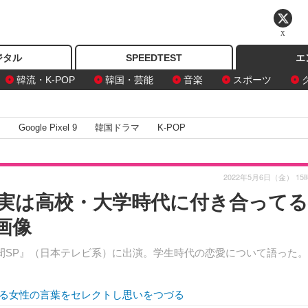
X
ジタル
SPEEDTEST
エ
韓流・K-POP
韓国・芸能
音楽
スポーツ
I
Google Pixel 9
韓国ドラマ
K-POP
2022年5月6日（金） 15
実は高校・大学時代に付き合ってる
画像
時間SP』（日本テレビ系）に出演。学生時代の恋愛について語った。
る女性の言葉をセレクトし思いをつづる