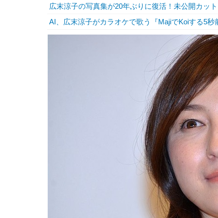
広末涼子の写真集が20年ぶりに復活！未公開カッ
AI、広末涼子がカラオケで歌う『MajiでKoiする