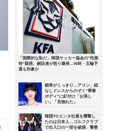
「国際的な恥だ」韓国サッカー協会の“性接
待”疑惑、解説者が怒り爆発…W杯・五輪予
選も対象か
鎖骨がくっきり…アリン、紐
なしドレスからのぞく“華奢
ボディ”に釘付け「お美し
い」「見惚れた」
韓国YGエンタ社屋を襲撃し
たのは日本人…ゴルフクラブ
効
で出入口の一部を破損、警察