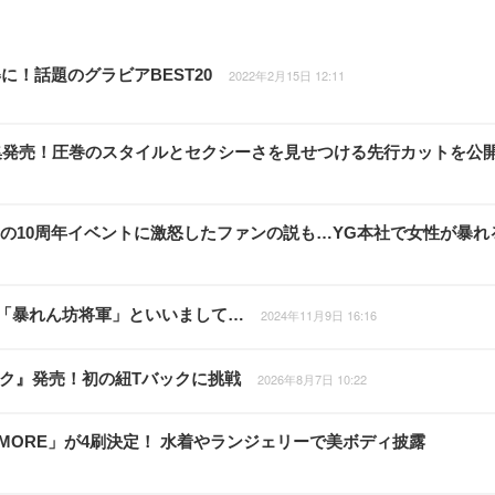
！話題のグラビアBEST20
2022年2月15日 12:11
集発売！圧巻のスタイルとセクシーさを見せつける先行カットを公
NKの10周年イベントに激怒したファンの説も…YG本社で女性が暴れ
は「暴れん坊将軍」といいまして…
2024年11月9日 16:16
ライク』発売！初の紐Tバックに挑戦
2026年8月7日 10:22
 MORE」が4刷決定！ 水着やランジェリーで美ボディ披露