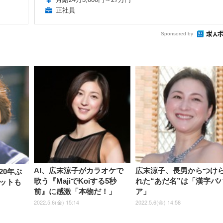
正社員
Sponsored by
AI、広末涼子がカラオケで
広末涼子、長男からつけ
20年ぶ
歌う『MajiでKoiする5秒
れた“あだ名”は「漢字バ
ットも
前』に感激「本物だ！」
ア」
2022.5.6(金) 15:14
2022.5.6(金) 14:58