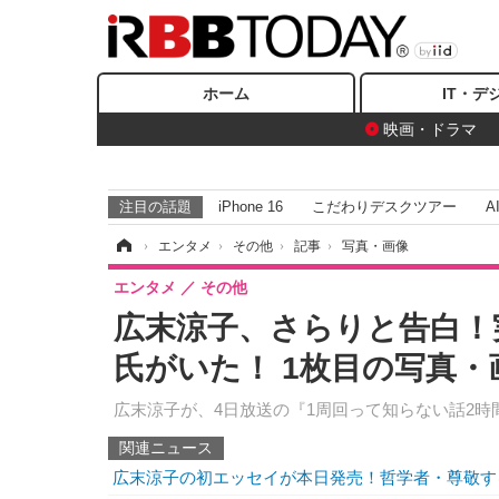
ホーム
IT・デ
映画・ドラマ
注目の話題
iPhone 16
こだわりデスクツアー
A
ホーム
›
エンタメ
›
その他
›
記事
›
写真・画像
エンタメ
その他
広末涼子、さらりと告白！
氏がいた！ 1枚目の写真・
広末涼子が、4日放送の『1周回って知らない話2
関連ニュース
広末涼子の初エッセイが本日発売！哲学者・尊敬す