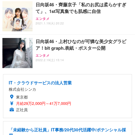
日向坂46・齊藤京子「私のお尻は柔らかすぎ
て」、1st写真集でも肌感に自信
エンタメ
2021.1.19(火) 20:22
日向坂46・上村ひなのが可憐な美少女グラビ
ア！blt graph.表紙・ポスター公開
エンタメ
2022.2.19(土) 15:14
IT・クラウドサービスの法人営業
株式会社シンカ
東京都
月給29万2,000円～41万7,000円
正社員
「未経験から正社員」IT事務/20代30代活躍中/ポテンシャル採