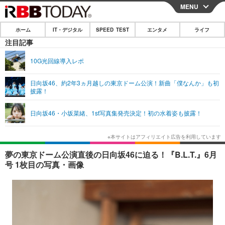
MENU
CLOSE
ホーム
IT・デジタル
SPEED TEST
エンタメ
ライフ
ホーム
注目記事
IT・デジタル
10G光回線導入レポ
IT・デジタルTOP
スマートフォン
SPEED TEST
日向坂46、約2年3ヵ月越しの東京ドーム公演！新曲「僕なんか」も初
披露！
ネタ
ガジェット・ツール
エンタメ
日向坂46・小坂菜緒、1st写真集発売決定！初の水着姿も披露！
ショッピング
その他
エンタメTOP
映画・ドラマ
ライフ
韓流・K-POP
韓国・芸能
ライフTOP
グルメ
リリース一覧
夢の東京ドーム公演直後の日向坂46に迫る！『B.L.T.』6月
音楽
スポーツ
ペット
ショッピング
号 1枚目の写真・画像
プッシュ通知の停止方法
グラビア
ブログ
その他
ショッピング
その他