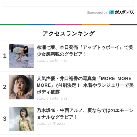
Sponsored by
アクセスランキング
糸瀬七葉、本日発売『アップトゥボーイ』で美
少女感満載のグラビア！
2023.12.22(金) 14:50
人気声優・井口裕香の写真集「MORE MORE
MORE」が4刷決定！ 水着やランジェリーで美
ボディ披露
2024.10.11(金) 19:15
乃木坂46・中西アルノ、夏ならではのエモーシ
ョナルなグラビア！
2026.7.27(月) 22:54