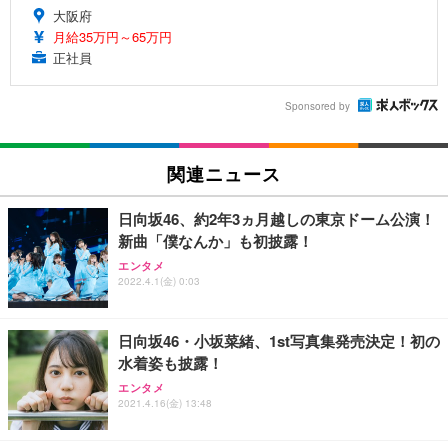
大阪府
月給35万円～65万円
正社員
Sponsored by
関連ニュース
日向坂46、約2年3ヵ月越しの東京ドーム公演！
新曲「僕なんか」も初披露！
エンタメ
2022.4.1(金) 0:03
日向坂46・小坂菜緒、1st写真集発売決定！初の
水着姿も披露！
エンタメ
2021.4.16(金) 13:48