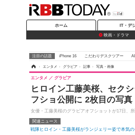
ホーム
IT・デ
映画・ドラマ
注目の話題
iPhone 16
こだわりデスクツアー
A
ホーム
›
エンタメ
›
グラビア
›
記事
›
写真・画像
エンタメ
グラビア
ヒロイン工藤美桜、セクシ
フショ公開に 2枚目の写真
女優・工藤美桜のグラビアオフショットが17日、
関連ニュース
戦隊ヒロイン・工藤美桜がランジェリー姿で本気の