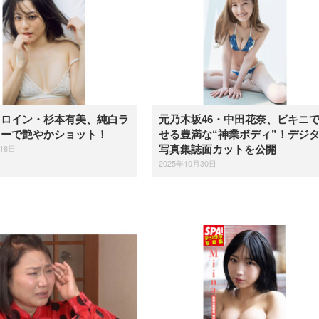
ヒロイン・杉本有美、純白ラ
元乃木坂46・中田花奈、ビキニ
リーで艶やかショット！
せる豊満な“神業ボディ”！デジ
18日
写真集誌面カットを公開
2025年10月30日