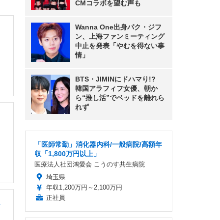
CMコラボを望む声も
Wanna One出身パク・ジフ
ン、上海ファンミーティング
中止を発表「やむを得ない事
情」
BTS・JIMINにドハマり!?
韓国アラフィフ女優、朝か
ら“推し活”でベッドを離れら
れず
「医師常勤」消化器内科/一般病院/高額年
収「1,800万円以上」
医療法人社団鴻愛会 こうのす共生病院
埼玉県
年収1,200万円～2,100万円
正社員
も