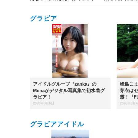
グラビア
アイドルグループ『zanka』の
峰島こ
Miinaがデジタル写真集で初水着グ
芽衣は
ラビア！
露！『F
2026年8月6日
2026年8月
グラビアアイドル