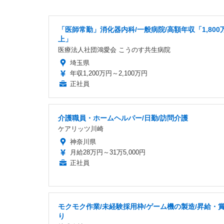
「医師常勤」消化器内科/一般病院/高額年収「1,800
上」
医療法人社団鴻愛会 こうのす共生病院
埼玉県
年収1,200万円～2,100万円
正社員
介護職員・ホームヘルパー/日勤/訪問介護
ケアリッツ川崎
神奈川県
月給28万円～31万5,000円
正社員
モクモク作業/未経験採用枠/ゲーム機の製造/昇給・
り