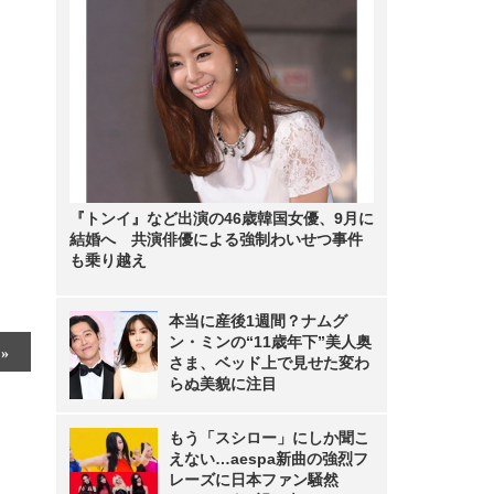
『トンイ』など出演の46歳韓国女優、9月に
結婚へ 共演俳優による強制わいせつ事件
も乗り越え
本当に産後1週間？ナムグ
ン・ミンの“11歳年下”美人奥
さま、ベッド上で見せた変わ
らぬ美貌に注目
もう「スシロー」にしか聞こ
えない…aespa新曲の強烈フ
レーズに日本ファン騒然