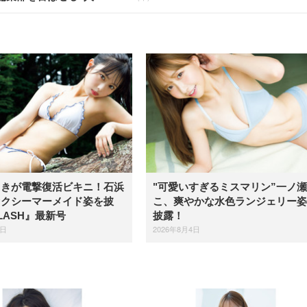
まきが電撃復活ビキニ！石浜
"可愛いすぎるミスマリン”一ノ
セクシーマーメイド姿を披
こ、爽やかな水色ランジェリー姿
LASH』最新号
披露！
4日
2026年8月4日