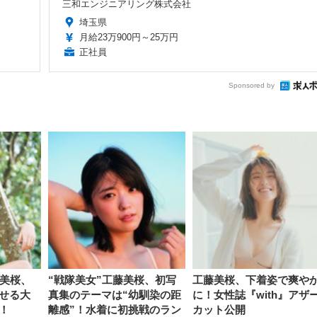
三和エンジニアリング株式会社
埼玉県
月給23万900円～25万円
正社員
Sponsored by
藤美桜、
“戦隊美女”工藤美桜、初写
工藤美桜、下着姿で爽や
せる大
真集のテーマは“幼馴染の距
に！女性誌『with』アザ
！
離感”！水着に初挑戦のラン
カット公開