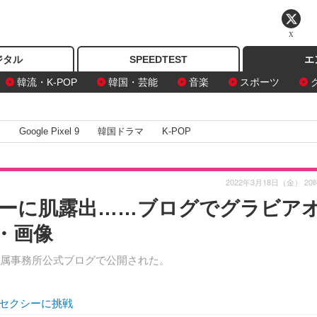
X
ジタル
SPEEDTEST
エ
韓流・K-POP
韓国・芸能
音楽
スポーツ
I
Google Pixel 9
韓国ドラマ
K-POP
2022年3月18日（金） 20
ーに肌露出……ブログでグラビア
・画像
所属事務所公式ブログで公開された。
セクシーに挑戦