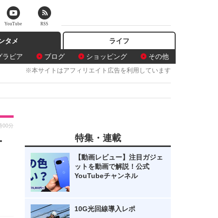
YouTube
RSS
ンタメ
ライフ
グラビア
ブログ
ショッピング
その他
※本サイトはアフィリエイト広告を利用しています
時00分
特集・連載
オ
【動画レビュー】注目ガジェ
ットを動画で解説！公式
YouTubeチャンネル
10G光回線導入レポ