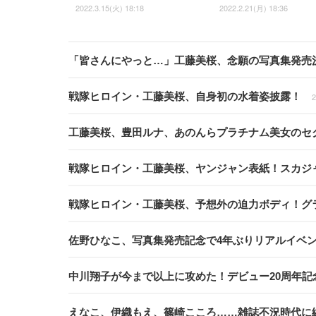
2022.3.15(火) 18:18
2022.2.21(月) 18:36
「皆さんにやっと…」工藤美桜、念願の写真集発売
戦隊ヒロイン・工藤美桜、自身初の水着姿披露！
2
工藤美桜、豊田ルナ、あのんらプラチナム美女のセ
戦隊ヒロイン・工藤美桜、ヤンジャン表紙！スカジ
戦隊ヒロイン・工藤美桜、予想外の迫力ボディ！グ
佐野ひなこ、写真集発売記念で4年ぶりリアルイベ
中川翔子が今まで以上に攻めた！デビュー20周年記
えなこ、伊織もえ、篠崎こころ……雑誌不況時代に