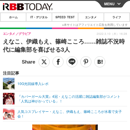
MENU
CLOSE
ホーム
IT・デジタル
SPEED TEST
エンタメ
ライフ
ホーム
IT・デジタル
エンタメ
グラビア
2022.3.10（木）16:28
えなこ、伊織もえ、篠崎こころ……雑誌不況時
IT・デジタルTOP
スマートフォン
SPEED TEST
代に編集部を喜ばせる3人
ネタ
ガジェット・ツール
エンタメ
ショッピング
その他
エンタメTOP
映画・ドラマ
ライフ
注目記事
韓流・K-POP
韓国・芸能
ライフTOP
グルメ
リリース一覧
10G光回線導入レポ
音楽
スポーツ
ペット
ショッピング
プッシュ通知の停止方法
『カバーガール大賞』4冠・えなこの活躍に雑誌編集部がコメント
「人気は神がかっている」！
グラビア
ブログ
その他
人気コスプレイヤー・えなこ、伊織もえ、篠崎こころが水着で女子
ショッピング
その他
会！