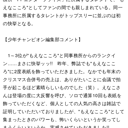
えなこころ"としてファンの間でも親しまれている。同一
事務所に所属するタレントがトップスリーに並ぶのは初
の快挙となる。
【少年チャンピオン編集部コメント】
1～3位が"もえなこころ"と同事務所からのランクイ
ン……まさに快挙ッッ!! 昨年、弊誌でも"もえなここ
ろ"に2度表紙を飾っていただきました。なかでも年末の
クリスマス合併号の売上は、ありがたいことに会議で拍
手が起こるほど素晴らしいものでした（笑）。えなこさ
んは登場の度に大反響を呼び、ソロで通算10回も表紙を
飾っていただくなど、個人としての人気の高さは雑誌で
証明していただいておりましたが、"もえなこころ"として
集まったときのパワーも、怖いくらいというか笑ってし
まうくらいというか。実感させていただきました!!