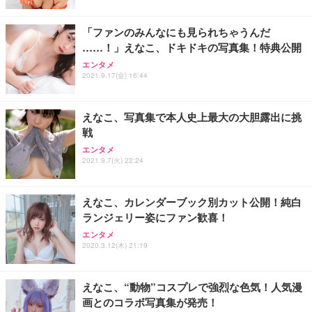
「ファンのみんなにも見られちゃうんだ
……！」えなこ、ドキドキの写真集！特典公開
エンタメ
2021.9.17(金) 16:44
えなこ、写真集で本人史上最大の大胆露出に挑
戦
エンタメ
2021.9.7(火) 22:24
えなこ、カレンダーブック別カット公開！純白
ランジェリー姿にファン歓喜！
エンタメ
2020.3.12(木) 21:19
えなこ、“動物”コスプレで強烈な色気！人気漫
画とのコラボ写真集が発売！