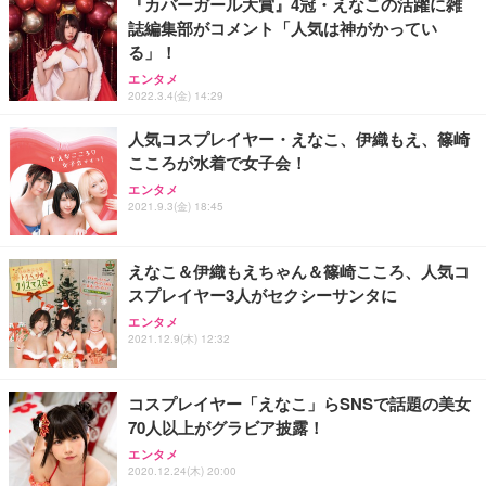
『カバーガール大賞』4冠・えなこの活躍に雑
誌編集部がコメント「人気は神がかってい
Sezlife オフィスチェア デスクチェア 疲れない テレ
る」！
【純正品】27"ゲーミングモニター DualSense 充電
ネオ・ルーライフ ネオ・オムツ L 中型犬用 26枚入
ワーク チェア 強化バックレスト 30度ロッキング機
フック付き（CFI-ZDM1J）
り 単品
エンタメ
能 人間工学 椅子 腰サポート 90度跳ね上げ式アーム
2022.3.4(金) 14:29
レスト 3Dヘッドレスト ハンガー付き 高反発クッシ
￥49,979
￥1,800
￥7,680
ョン PCチェア 通気性メッシュ ゲーミング/勉強/事
人気コスプレイヤー・えなこ、伊織もえ、篠崎
務用 おしゃれ パソコンチェア (ブラック)
こころが水着で女子会！
Sezlife オフィスチェア デスクチェア 疲れない テレ
【整備済み品】Dell E2724HS 27インチ 液晶モニタ
Smart Basic(スマートベーシック) 【Amazon.co.jp
ワーク チェア 強化バックレスト 30度ロッキング機
ー フルHD（1920×1080）VA 非光沢 HDMI/DisplayP
限定】 Smart Basic アイリスオーヤマ ペットシーツ
エンタメ
2021.9.3(金) 18:45
能 人間工学 椅子 腰サポート 90度跳ね上げ式アーム
ort/VGA スピーカー内蔵 高さ調整 スイベル VESA対
超厚型 お徳用 ワイド 100枚入 (x 1) (ケース販売)
レスト 3Dヘッドレスト ハンガー付き 高反発クッシ
応 ComfortView ビジネス向け
￥7,680
￥15,800
￥3,670
ョン PCチェア 通気性メッシュ ゲーミング/勉強/事
務用 おしゃれ パソコンチェア (ホワイト)
えなこ＆伊織もえちゃん＆篠崎こころ、人気コ
スプレイヤー3人がセクシーサンタに
ANDWINT オフィスチェア デスクチェア 肘なし メ
【MiniLED/24.5inch/280Hz/FHD】GRAPHT THE S
アイリスオーヤマ ペットシーツ 超厚型 お徳用 レギ
ッシュ 通気性 ランバーサポート付き 腰サポート ガ
HOOTER Gaming Monitor 24” Essential ゲーミン
エンタメ
ュラー 200枚入【Amazon.co.jp限定】
ス圧無段階昇降 360度回転 キャスター付き コンパク
グモニター QD 24.5インチ 1ms FHD 量子ドット 残
2021.12.9(木) 12:32
ト 幅52×奥行58.5×高さ84～96cm テレワーク 在宅
像低減 (3年保証 | 輝点保証 | 日本メーカー)
￥3,731
￥4,139
￥34,980
勤務 ブラック
コスプレイヤー「えなこ」らSNSで話題の美女
70人以上がグラビア披露！
エンタメ
2020.12.24(木) 20:00