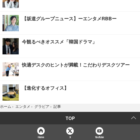
【坂道グループニュース】ーエンタメRBBー
今観るべきオススメ「韓国ドラマ」
快適デスクのヒントが満載！こだわりデスクツアー
【進化するオフィス】
記事
ホーム
›
エンタメ
›
グラビア
›
TOP
Home
X
YouTube