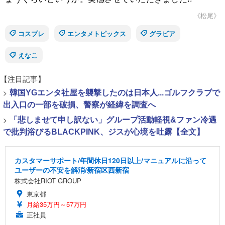
《松尾》
コスプレ
エンタメトピックス
グラビア
えなこ
【注目記事】
>
韓国YGエンタ社屋を襲撃したのは日本人...ゴルフクラブで
出入口の一部を破損、警察が経緯を調査へ
>
「悲しませて申し訳ない」グループ活動軽視&ファン冷遇
で批判浴びるBLACKPINK、ジスが心境を吐露【全文】
カスタマーサポート/年間休日120日以上/マニュアルに沿って
ユーザーの不安を解消/新宿区西新宿
株式会社RIOT GROUP
東京都
月給35万円～57万円
正社員