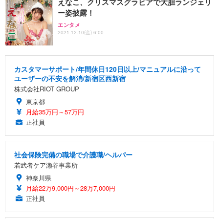
えなこ、クリスマスグラビアで大胆ランジェリ
ー姿披露！
エンタメ
2021.12.10(金) 6:00
カスタマーサポート/年間休日120日以上/マニュアルに沿って
ユーザーの不安を解消/新宿区西新宿
株式会社RIOT GROUP
東京都
月給35万円～57万円
正社員
社会保険完備の職場で介護職/ヘルパー
若武者ケア瀬谷事業所
神奈川県
月給22万9,000円～28万7,000円
正社員