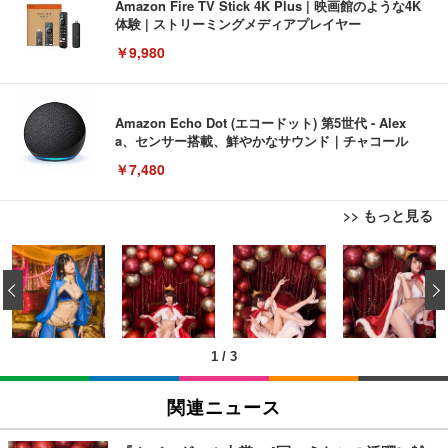
Amazon Fire TV Stick 4K Plus | 映画館のような4K
体験 | ストリーミングメディアプレイヤー
￥9,980
Amazon Echo Dot (エコードット) 第5世代 - Alex
a、センサー搭載、鮮やかなサウンド｜チャコール
￥7,480
>> もっと見る
[EdoErgo] オフィスチェア 椅子 テレワーク 疲れな
EIZO ビジネス向けプレミアムモニター | FlexScan
Amazonベーシック ペットシーツ 薄型 レギュラー 1
い 跳ね上げ式アームレスト コンパクト 約105度ロッ
EV3240X-WT | 31.5型4K UHD・USB Type-C・ホワ
‹
回使い捨て 無香料 ホワイト 300枚
キング pc 事務椅子 360度回転 座面昇降 強化ナイロ
イト
ン樹脂ベース 通気性メッシュ 在宅ワーク H-WY01
￥3,373
￥5,699
￥105,595
(黒網+黒枠+黒足)
1
/
3
EIZO ビジネス向けプレミアムモニター | FlexScan
SIHOO B100 オフィスチェア／デスクチェア メッシ
Amazonベーシック ペットシーツ 厚型 ワイド 42枚
EV2740X-WT | 27.0型4K UHD・USB Type-C・ホワ
ュチェア 人間工学 疲れない ブラック
x2袋(84枚) ホワイト(吸収面:ライトブルー)
関連ニュース
イト
￥27,999
￥3,234
￥109,572