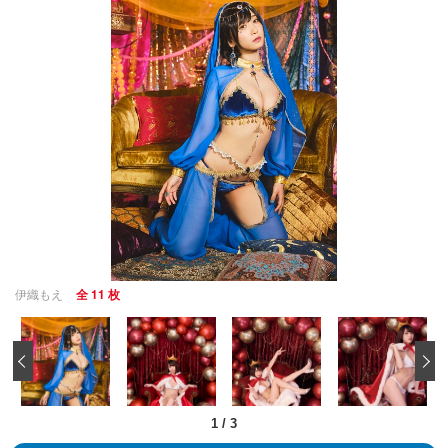
伊織もえ
全 11 枚
‹
1
/
3