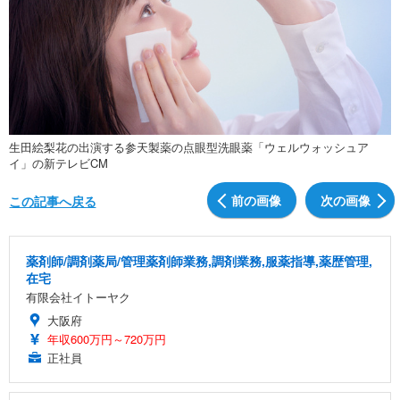
生田絵梨花の出演する参天製薬の点眼型洗眼薬「ウェルウォッシュア
イ」の新テレビCM
前の画像
次の画像
この記事へ戻る
薬剤師/調剤薬局/管理薬剤師業務,調剤業務,服薬指導,薬歴管理,
在宅
有限会社イトーヤク
大阪府
年収600万円～720万円
正社員