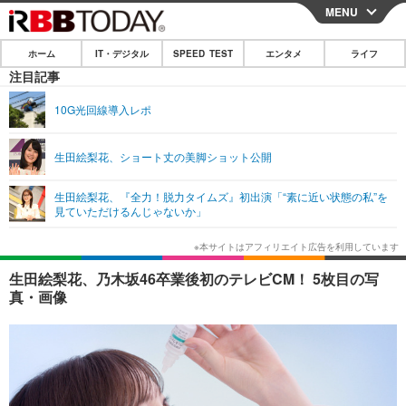
MENU
CLOSE
ホーム
IT・デジタル
SPEED TEST
エンタメ
ライフ
ホーム
注目記事
IT・デジタル
10G光回線導入レポ
IT・デジタルTOP
スマートフォン
SPEED TEST
生田絵梨花、ショート丈の美脚ショット公開
ネタ
ガジェット・ツール
エンタメ
生田絵梨花、『全力！脱力タイムズ』初出演「“素に近い状態の私”を
ショッピング
その他
見ていただけるんじゃないか」
エンタメTOP
映画・ドラマ
ライフ
韓流・K-POP
韓国・芸能
ライフTOP
グルメ
リリース一覧
生田絵梨花、乃木坂46卒業後初のテレビCM！ 5枚目の写
音楽
スポーツ
ペット
ショッピング
真・画像
プッシュ通知の停止方法
グラビア
ブログ
その他
ショッピング
その他