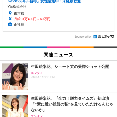
K/SNSスキル習得」女性活躍中・未経験歓迎
Yts株式会社
東京都
月給31万400円～60万円
正社員
Sponsored by
関連ニュース
生田絵梨花、ショート丈の美脚ショット公開
エンタメ
2022.1.14(金) 16:56
生田絵梨花、『全力！脱力タイムズ』初出演
「“素に近い状態の私”を見ていただけるんじゃ
ないか」
エンタメ