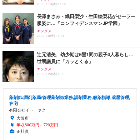
2022.1.13(木) 15:03
長澤まさみ・織田梨沙・生田絵梨花がセーラー
服姿に…『コンフィデンスマンJP学園』
エンタメ
2022.1.8(土) 18:35
辻元清美、幼少期は6畳1間の親子4人暮らし…
世襲議員に「カッとくる」
エンタメ
2022.1.20(木) 6:00
薬剤師/調剤薬局/管理薬剤師業務,調剤業務,服薬指導,薬歴管理,
在宅
有限会社イトーヤク
大阪府
年収600万円～720万円
正社員