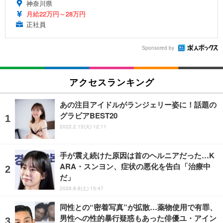
神奈川県
月給22万円～28万円
正社員
Sponsored by
アクセスランキング
あの注目アイドルがランジェリー姿に！話題の
グラビアBEST20
2022.2.15(火) 12:11
手が震え続けた原因は首のヘルニアだった…K
ARA・スンヨン、症状の悪化を告白「治療中
だ」
2026.8.8(土) 15:47
同性との“密着写真”が拡散…薬物使用で有罪、
男性への性的暴行疑惑もあった俳優ユ・アイン