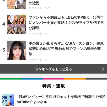
の近況
2026.8.8(土) 17:47
ファンから不満続出も…BLACKPINK、10周年
にメンバー全員が集結！ジスがライブ配信で再
び謝罪
2026.8.8(土) 17:47
手の震えが止まらず…KARA・スンヨン、健康
状態に心配の声 思わぬ形でファンの動画が拡
散
2026.8.8(土) 11:47
ランキングをもっと見る
特集・連載
【動画レビュー】注目ガジェットを動画で解説！公式Y
ouTubeチャンネル