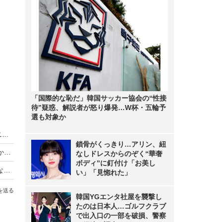
「国際的な恥だ」韓国サッカー協会の“性接
待”疑惑、解説者が怒り爆発…W杯・五輪予
選も対象か
King & Prince、LAトラベルバラエティがディズニープラスで世界同時独占配信
鎖骨がくっきり…アリン、紐
【動画】iPhone Airは「史上最高の普段使い機」か？買ってはいけない人とベストバイな人
なしドレスからのぞく“華奢
ボディ”に釘付け「お美し
【Oura Ring 4】もうスマートウォッチには戻れない？“指輪”で健康管理する時代が来た【徹底レビュー】
い」「見惚れた」
を送る
韓国YGエンタ社屋を襲撃し
たのは日本人…ゴルフクラブ
で出入口の一部を破損、警察