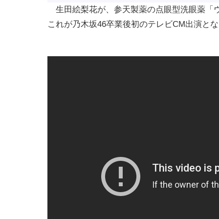
生田絵梨花が、参天製薬の点眼型洗眼薬「ウ
これが乃木坂46卒業後初のテレビCM出演と