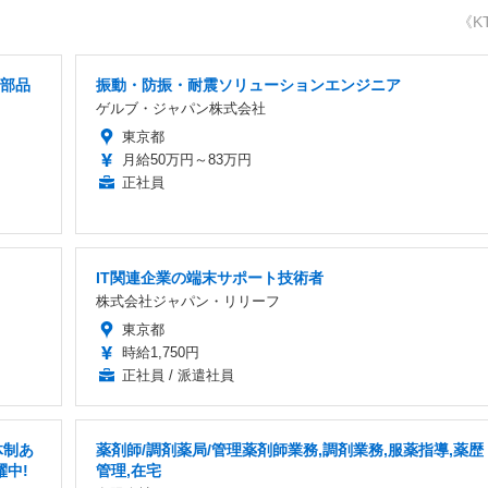
《K
械部品
振動・防振・耐震ソリューションエンジニア
ゲルブ・ジャパン株式会社
東京都
月給50万円～83万円
正社員
IT関連企業の端末サポート技術者
株式会社ジャパン・リリーフ
東京都
時給1,750円
正社員 / 派遣社員
体制あ
薬剤師/調剤薬局/管理薬剤師業務,調剤業務,服薬指導,薬歴
躍中!
管理,在宅