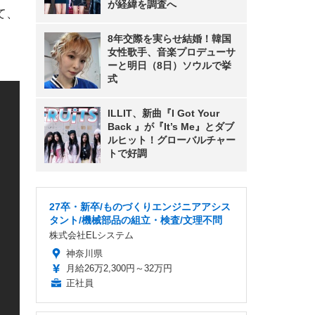
が経緯を調査へ
て、
8年交際を実らせ結婚！韓国
女性歌手、音楽プロデューサ
ーと明日（8日）ソウルで挙
式
ILLIT、新曲『I Got Your
Back 』が『It’s Me』とダブ
ルヒット！グローバルチャー
トで好調
27卒・新卒/ものづくりエンジニアアシス
タント/機械部品の組立・検査/文理不問
株式会社ELシステム
神奈川県
月給26万2,300円～32万円
正社員