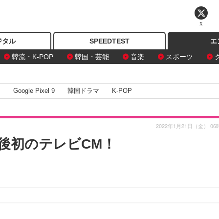
X
ジタル
SPEEDTEST
エ
韓流・K-POP
韓国・芸能
音楽
スポーツ
I
Google Pixel 9
韓国ドラマ
K-POP
2022年1月21日（金） 06
後初のテレビCM！