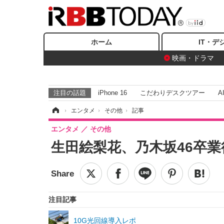
ホーム
IT・デ
映画・ドラマ
注目の話題
iPhone 16
こだわりデスクツアー
A
ホーム
›
エンタメ
›
その他
›
記事
エンタメ
その他
生田絵梨花、乃木坂46卒業
注目記事
10G光回線導入レポ