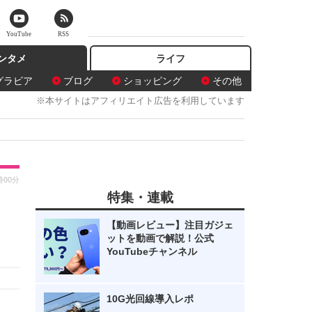
YouTube
RSS
ンタメ
ライフ
グラビア
ブログ
ショッピング
その他
※本サイトはアフィリエイト広告を利用しています
時00分
特集・連載
【動画レビュー】注目ガジェ
ットを動画で解説！公式
YouTubeチャンネル
10G光回線導入レポ