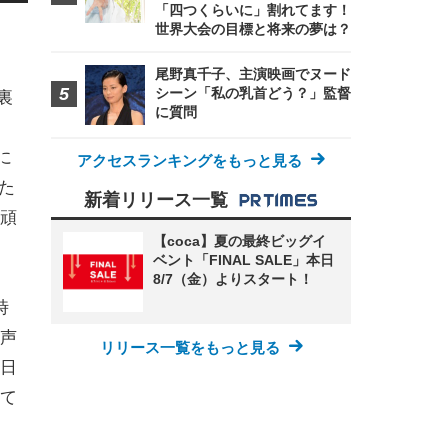
「四つくらいに」割れてます！
世界大会の目標と将来の夢は？
尾野真千子、主演映画でヌード
シーン「私の乳首どう？」監督
裏
に質問
に
アクセスランキングをもっと見る
た
新着リリース一覧
を頑
【coca】夏の最終ビッグイ
ベント「FINAL SALE」本日
8/7（金）よりスタート！
時
声
リリース一覧をもっと見る
日
て