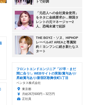
トで好調
「元恋人への会社資金使用」
をネタに金銭要求か…韓国タ
レントの元マネージャー2
人、恐喝未遂で起訴
THE BOYZ・ソヌ、HIPHOP
レーベルAT AREAと専属契
経
約！ヨンフンに続き新たなス
タート
フロントエンドエンジニア「27卒・まだ
間に合う!」WEBサイトの実装/賞与あり/
昇給賞与あり/新宿区歌舞伎町1丁目
ベンタス株式会社
モ
東京都
月給26万600円～32万円
正社員