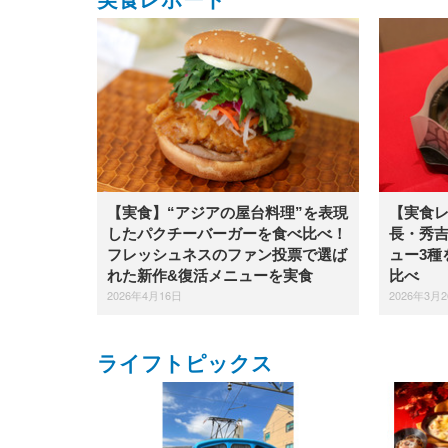
【実食】“アジアの屋台料理”を表現
【実食
したパクチーバーガーを食べ比べ！
長・秀
フレッシュネスのファン投票で選ば
ュー3種
れた新作&復活メニューを実食
比べ
2026年4月16日
2026年3月
ライフトピックス