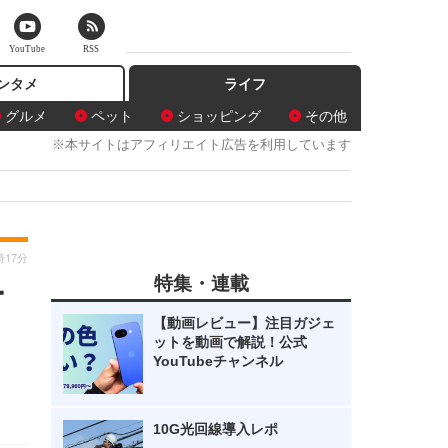
YouTube
RSS
ンタメ
ライフ
グルメ
ペット
ショッピング
その他
※本サイトはアフィリエイト広告を利用しています
時17分
特集・連載
ー
【動画レビュー】注目ガジェ
ットを動画で解説！公式
YouTubeチャンネル
10G光回線導入レポ