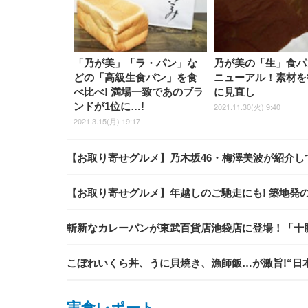
「乃が美」「ラ・パン」な
乃が美の「生」食パ
どの「高級生食パン」を食
ニューアル！素材を
べ比べ! 満場一致であのブラ
に見直し
ンドが1位に…!
2021.11.30(火) 9:40
2021.3.15(月) 19:17
【お取り寄せグルメ】乃木坂46・梅澤美波が紹介し
【お取り寄せグルメ】年越しのご馳走にも! 築地発
斬新なカレーパンが東武百貨店池袋店に登場！「十
こぼれいくら丼、うに貝焼き、漁師飯…が激旨!“日
実食レポート