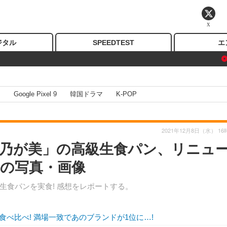
X
ジタル
SPEEDTEST
エ
I
Google Pixel 9
韓国ドラマ
K-POP
2021年12月8日（水） 16
「乃が美」の高級生食パン、リニュ
目の写真・画像
生食パンを実食! 感想をレポートする。
べ比べ! 満場一致であのブランドが1位に…!