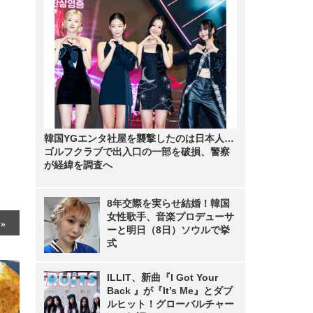
韓国YGエンタ社屋を襲撃したのは日本人…
ゴルフクラブで出入口の一部を破損、警察
が経緯を調査へ
8年交際を実らせ結婚！韓国
女性歌手、音楽プロデューサ
ーと明日（8日）ソウルで挙
式
ILLIT、新曲『I Got Your
Back 』が『It’s Me』とダブ
ルヒット！グローバルチャー