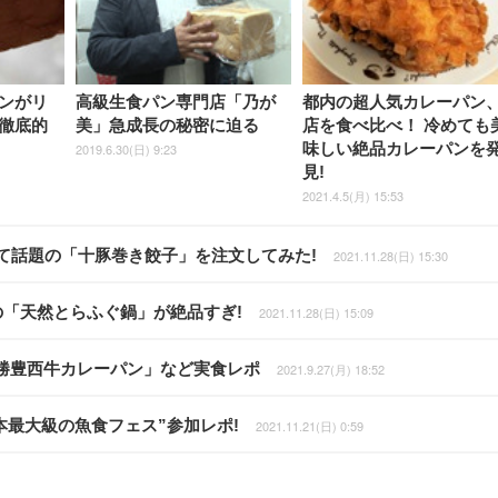
ンがリ
高級生食パン専門店「乃が
都内の超人気カレーパン、
徹底的
美」急成長の秘密に迫る
店を食べ比べ！ 冷めても
味しい絶品カレーパンを
2019.6.30(日) 9:23
見!
2021.4.5(月) 15:53
て話題の「十豚巻き餃子」を注文してみた!
2021.11.28(日) 15:30
の「天然とらふぐ鍋」が絶品すぎ!
2021.11.28(日) 15:09
勝豊西牛カレーパン」など実食レポ
2021.9.27(月) 18:52
本最大級の魚食フェス”参加レポ!
2021.11.21(日) 0:59