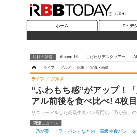
ホーム
IT・デ
注目の話題
iPhone 16
こだわりデスクツアー
A
ホーム
›
ライフ
›
グルメ
›
記事
›
写真・画像
ライフ
グルメ
“ふわもち感”がアップ！
アル前後を食べ比べ! 4枚
リニューアルした高級生食パン専門店「乃が美」の
関連ニュース
「乃が美」「ラ・パン」などの「高級生食パン」を食