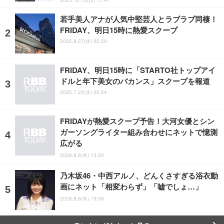
若手美人アナが人気中堅芸人とラブラブ同棲！
FRIDAY、明日15時に熱愛スクープ
2025.8.27(水) 22:20
FRIDAY、明日15時に「STARTO社トップアイ
ドルと年下美女のバカンス」スクープを報道
2025.7.23(水) 20:54
FRIDAYが熱愛スクープ予告！大河女優とシン
ガーソングライター組み合わせにネットで憶測
広がる
2026.8.6(木) 13:00
乃木坂46・中西アルノ、どんくさすぎる浴衣動
画にネット「相変わらず」「嘘でしょ…」
2026.8.6(木) 15:09