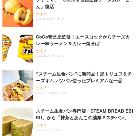
ん」復活
ライフ
2021.9.16(木) 15:07
CoCo壱番屋監修！エースコックからチーズカ
レー味ラーメン＆カレー焼そば
ライフ
2021.5.26(水) 15:00
“スチーム生食パン”に新商品！黒トリュフ＆チ
ーズオムレツパン使ったプレミアムな一品
ライフ
2021.10.13(水) 13:29
スチーム生食パン専門店「STEAM BREAD EBI
SU」から「抹茶とあんこの濃厚＃スチパン」
ライフ
2021.7.8(木) 14:13