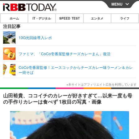
MENU
CLOSE
ホーム
IT・デジタル
SPEED TEST
エンタメ
ライフ
ホーム
注目記事
IT・デジタル
10G光回線導入レポ
IT・デジタルTOP
スマートフォン
SPEED TEST
ファミマ、「CoCo壱番屋監修チーズカレーまん」復活
ネタ
ガジェット・ツール
エンタメ
CoCo壱番屋監修！エースコックからチーズカレー味ラーメン＆カレ
ショッピング
その他
ー焼そば
エンタメTOP
映画・ドラマ
ライフ
韓流・K-POP
韓国・芸能
ライフTOP
グルメ
リリース一覧
山田裕貴、ココイチのカレーが好きすぎて…以来一度も母
音楽
スポーツ
ペット
ショッピング
の手作りカレーは食べず 1枚目の写真・画像
プッシュ通知の停止方法
グラビア
ブログ
その他
ショッピング
その他