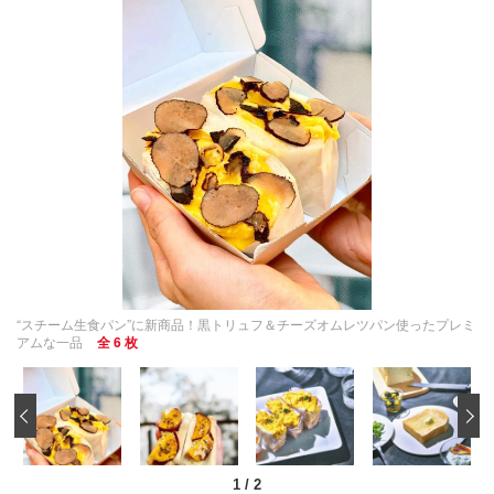
“スチーム生食パン”に新商品！黒トリュフ＆チーズオムレツパン使ったプレミ
アムな一品
全 6 枚
‹
1
/
2