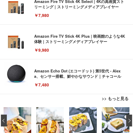
Amazon Fire TV Stick 4K Select | 4Kの高画質スト
リーミング | ストリーミングメディアプレイヤー
￥7,980
Amazon Fire TV Stick 4K Plus | 映画館のような4K
体験 | ストリーミングメディアプレイヤー
￥9,980
Amazon Echo Dot (エコードット) 第5世代 - Alex
a、センサー搭載、鮮やかなサウンド｜チャコール
￥7,480
>> もっと見る
[EdoErgo] オフィスチェア 椅子 テレワーク 疲れな
EIZO ビジネス向けプレミアムモニター | FlexScan
Amazonベーシック ペットシーツ 薄型 レギュラー 1
い 跳ね上げ式アームレスト コンパクト 約105度ロッ
EV3240X-WT | 31.5型4K UHD・USB Type-C・ホワ
‹
回使い捨て 無香料 ホワイト 300枚
キング pc 事務椅子 360度回転 座面昇降 強化ナイロ
イト
ン樹脂ベース 通気性メッシュ 在宅ワーク H-WY01
￥3,373
￥5,699
￥105,595
(黒網+黒枠+黒足)