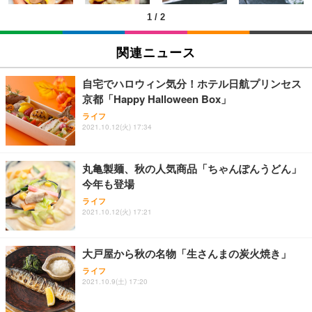
1
/
2
EIZO ビジネス向けプレミアムモニター | FlexScan
SIHOO B100 オフィスチェア／デスクチェア メッシ
Amazonベーシック ペットシーツ 厚型 ワイド 42枚
EV2740X-WT | 27.0型4K UHD・USB Type-C・ホワ
ュチェア 人間工学 疲れない ブラック
x2袋(84枚) ホワイト(吸収面:ライトブルー)
関連ニュース
イト
￥27,999
￥3,234
￥109,572
自宅でハロウィン気分！ホテル日航プリンセス
京都「Happy Halloween Box」
Sezlife オフィスチェア デスクチェア 疲れない テレ
【純正品】27"ゲーミングモニター DualSense 充電
ネオ・ルーライフ ネオ・オムツ L 中型犬用 26枚入
ライフ
ワーク チェア 強化バックレスト 30度ロッキング機
フック付き（CFI-ZDM1J）
り 単品
2021.10.12(火) 17:34
能 人間工学 椅子 腰サポート 90度跳ね上げ式アーム
レスト 3Dヘッドレスト ハンガー付き 高反発クッシ
￥49,979
￥1,800
￥7,680
ョン PCチェア 通気性メッシュ ゲーミング/勉強/事
丸亀製麺、秋の人気商品「ちゃんぽんうどん」
務用 おしゃれ パソコンチェア (ブラック)
今年も登場
Sezlife オフィスチェア デスクチェア 疲れない テレ
【整備済み品】Dell E2724HS 27インチ 液晶モニタ
Smart Basic(スマートベーシック) 【Amazon.co.jp
ライフ
ワーク チェア 強化バックレスト 30度ロッキング機
ー フルHD（1920×1080）VA 非光沢 HDMI/DisplayP
限定】 Smart Basic アイリスオーヤマ ペットシーツ
2021.10.12(火) 17:21
能 人間工学 椅子 腰サポート 90度跳ね上げ式アーム
ort/VGA スピーカー内蔵 高さ調整 スイベル VESA対
超厚型 お徳用 ワイド 100枚入 (x 1) (ケース販売)
レスト 3Dヘッドレスト ハンガー付き 高反発クッシ
応 ComfortView ビジネス向け
￥7,680
￥15,800
￥3,670
ョン PCチェア 通気性メッシュ ゲーミング/勉強/事
大戸屋から秋の名物「生さんまの炭火焼き」
務用 おしゃれ パソコンチェア (ホワイト)
ライフ
ANDWINT オフィスチェア デスクチェア 肘なし メ
【MiniLED/24.5inch/280Hz/FHD】GRAPHT THE S
アイリスオーヤマ ペットシーツ 超厚型 お徳用 レギ
2021.10.9(土) 17:20
ッシュ 通気性 ランバーサポート付き 腰サポート ガ
HOOTER Gaming Monitor 24” Essential ゲーミン
ュラー 200枚入【Amazon.co.jp限定】
ス圧無段階昇降 360度回転 キャスター付き コンパク
グモニター QD 24.5インチ 1ms FHD 量子ドット 残
ト 幅52×奥行58.5×高さ84～96cm テレワーク 在宅
像低減 (3年保証 | 輝点保証 | 日本メーカー)
￥3,731