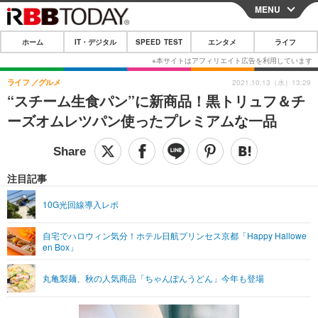
MENU
CLOSE
ホーム
IT・デジタル
SPEED TEST
エンタメ
ライフ
ホーム
IT・デジタル
ライフ
グルメ
2021.10.13（水）13:29
“スチーム生食パン”に新商品！黒トリュフ＆チ
IT・デジタルTOP
スマートフォン
SPEED TEST
ーズオムレツパン使ったプレミアムな一品
ネタ
ガジェット・ツール
エンタメ
ショッピング
その他
エンタメTOP
映画・ドラマ
ライフ
注目記事
韓流・K-POP
韓国・芸能
ライフTOP
グルメ
リリース一覧
10G光回線導入レポ
音楽
スポーツ
ペット
ショッピング
プッシュ通知の停止方法
自宅でハロウィン気分！ホテル日航プリンセス京都「Happy Hallowe
en Box」
グラビア
ブログ
その他
ショッピング
その他
丸亀製麺、秋の人気商品「ちゃんぽんうどん」今年も登場