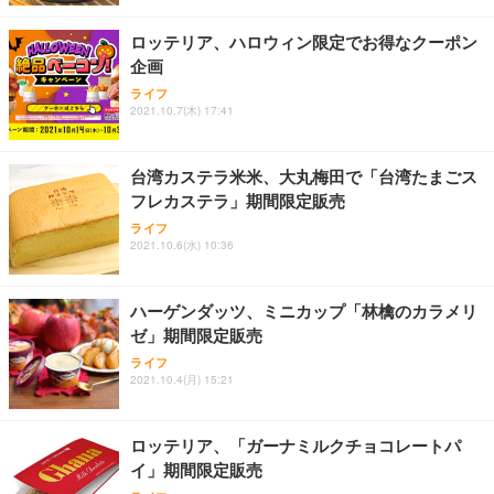
￥4,139
￥34,980
勤務 ブラック
ロッテリア、ハロウィン限定でお得なクーポン
企画
ライフ
2021.10.7(木) 17:41
台湾カステラ米米、大丸梅田で「台湾たまごス
フレカステラ」期間限定販売
ライフ
2021.10.6(水) 10:36
ハーゲンダッツ、ミニカップ「林檎のカラメリ
ゼ」期間限定販売
ライフ
2021.10.4(月) 15:21
ロッテリア、「ガーナミルクチョコレートパ
イ」期間限定販売