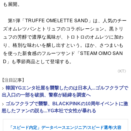
も展開。
第1弾「TRUFFE OMELETTE SAND」は、人気のチー
ズオムレツパンとトリュフのコラボレーション。黒トリ
ュフの芳醇で濃厚な風味が、トロトロのオムレツに加わ
り、格別な味わいを醸し出すという。ほか、さつまいも
を使った新食感のフルーツサンド「STEAM OIMO SAN
D」も季節商品として登場する。
《KT》
【注目記事】
>
韓国YGエンタ社屋を襲撃したのは日本人...ゴルフクラブで
出入口の一部を破損、警察が経緯を調査へ
>
ゴルフクラブで襲撃、BLACKPINKの10周年イベントに激
怒したファンの説も...YG本社で女性が暴れる
「スピード内定」データベースエンジニア/スピード選考/大容