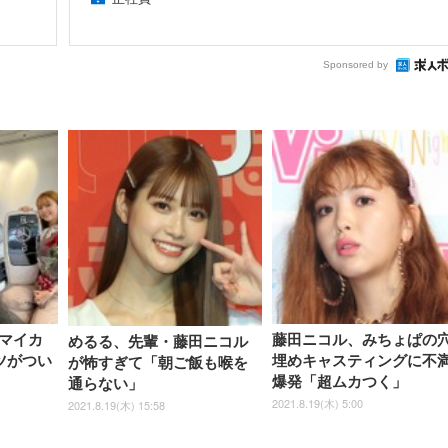
Sponsored by
マイカ
藤田ニコル、みちょぱの
めるる、先輩・藤田ニコル
ツがつい
埋めキャスティングに不
が怖すぎて「朝ご飯も喉を
爆発「超ムカつく」
通らない」
2021.8.19(木) 5:00
2021.8.19(木) 15:58