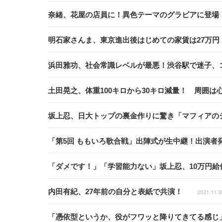
奈緒、花屋の店員に！異色テーマのグラビアに登場
明石家さんま、東京進出後はじめての家賃は27万
浜田雅功、社会常識レベルが最悪！渋谷駅で迷子、
土田晃之、体重100キロから30キロ減量！ 周囲
坂上忍、日大トップの裏金作りに驚き「マフィアの
「第5回 ももいろ歌合戦」出陣式が生中継！出演者
「ダメです！」「学習能力ない」坂上忍、10万円給付
内田有紀、27年前の自分と表紙で共演！
2021.11.3
「憑依型というか、役がフワッと降りてきてる感じ