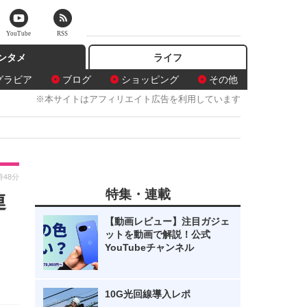
YouTube
RSS
ンタメ
ライフ
グラビア
ブログ
ショッピング
その他
※本サイトはアフィリエイト広告を利用しています
時48分
特集・連載
連
【動画レビュー】注目ガジェ
ットを動画で解説！公式
YouTubeチャンネル
10G光回線導入レポ