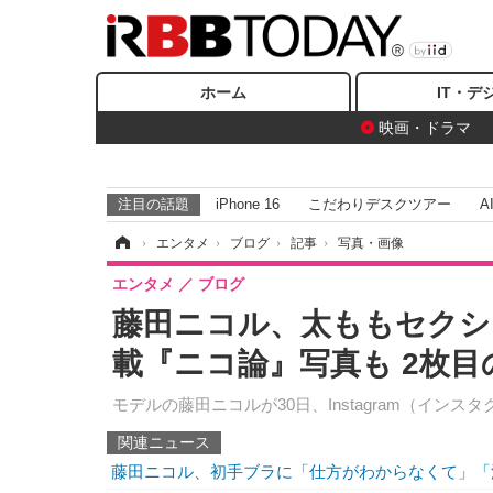
ホーム
IT・デ
映画・ドラマ
注目の話題
iPhone 16
こだわりデスクツアー
A
ホーム
›
エンタメ
›
ブログ
›
記事
›
写真・画像
エンタメ
ブログ
藤田ニコル、太ももセクシ
載『ニコ論』写真も 2枚目
モデルの藤田ニコルが30日、Instagram（イ
関連ニュース
藤田ニコル、初手ブラに「仕方がわからなくて」「