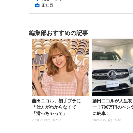
正社員
編集部おすすめの記事
藤田ニコル、初手ブラに
藤田ニコルが人生初
「仕方がわからなくて」
ー！700万円のベン
「滑っちゃって」
に納車！
2020.2.22(土) 16:12
2021.8.27(金) 15:18