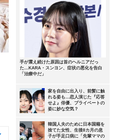
手が震え続けた原因は首のヘルニアだっ
た…KARA・スンヨン、症状の悪化を告白
「治療中だ」
家を自由に出入り、前髪に触
れる姿も…恋人演じた『応答
せよ』俳優、プライベートの
姿に妙な空気？
韓国人夫のために日本国籍を
捨てた女性、生後8カ月の息
ア
子が手足口病に「先輩ママの