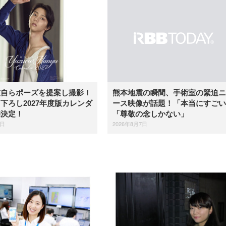
弦自らポーズを提案し撮影！
熊本地震の瞬間、手術室の緊迫ニ
下ろし2027年度版カレンダ
ース映像が話題！「本当にすごい
売決定！
「尊敬の念しかない」
7日
2026年8月7日