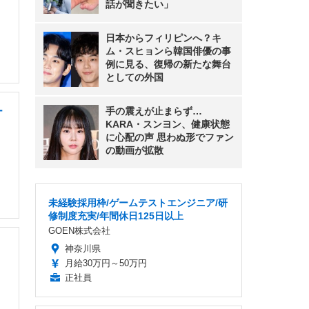
話が聞きたい」
日本からフィリピンへ？キ
ム・スヒョンら韓国俳優の事
例に見る、復帰の新たな舞台
としての外国
ー
手の震えが止まらず…
KARA・スンヨン、健康状態
に心配の声 思わぬ形でファン
の動画が拡散
未経験採用枠/ゲームテストエンジニア/研
修制度充実/年間休日125日以上
GOEN株式会社
神奈川県
月給30万円～50万円
正社員