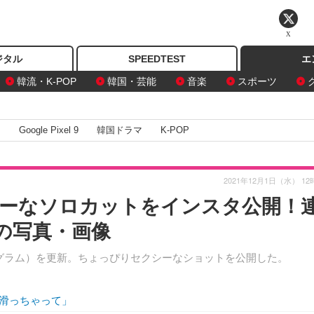
X
ジタル
SPEEDTEST
エ
韓流・K-POP
韓国・芸能
音楽
スポーツ
I
Google Pixel 9
韓国ドラマ
K-POP
2021年12月1日（水） 12
ーなソロカットをインスタ公開！
の写真・画像
ンスタグラム）を更新。ちょっぴりセクシーなショットを公開した。
滑っちゃって」