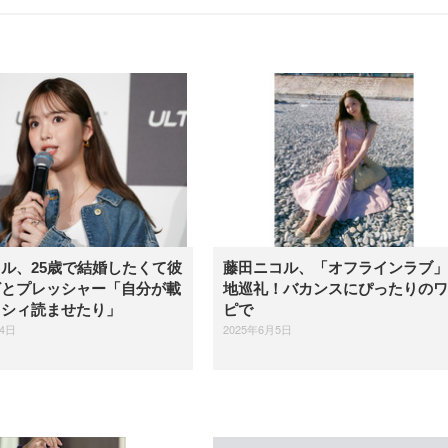
ル、25歳で結婚したくて彼
藤田ニコル、「オフラインラブ」
ざとプレッシャー「自分が載
地巡礼！バカンスにぴったりのワ
クシィ読ませたり」
ピで
24日
2025年6月5日