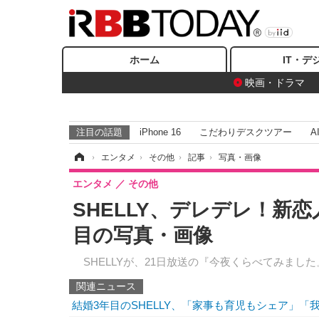
ホーム
IT・デ
映画・ドラマ
注目の話題
iPhone 16
こだわりデスクツアー
A
ホーム
›
エンタメ
›
その他
›
記事
›
写真・画像
エンタメ
その他
SHELLY、デレデレ！新
目の写真・画像
SHELLYが、21日放送の『今夜くらべてみまし
関連ニュース
結婚3年目のSHELLY、「家事も育児もシェア」「