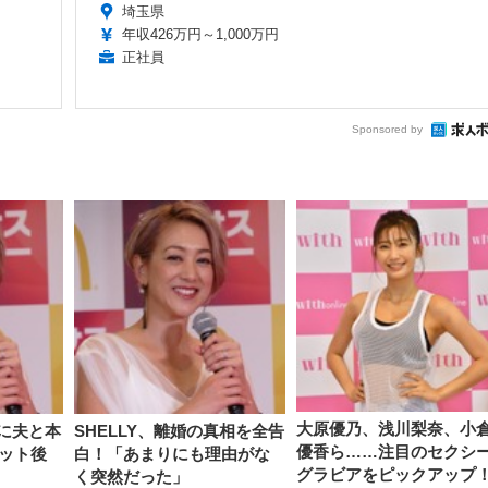
埼玉県
年収426万円～1,000万円
正社員
Sponsored by
大原優乃、浅川梨奈、小
中に夫と本
SHELLY、離婚の真相を全告
優香ら……注目のセクシ
ット後
白！「あまりにも理由がな
グラビアをピックアップ
く突然だった」