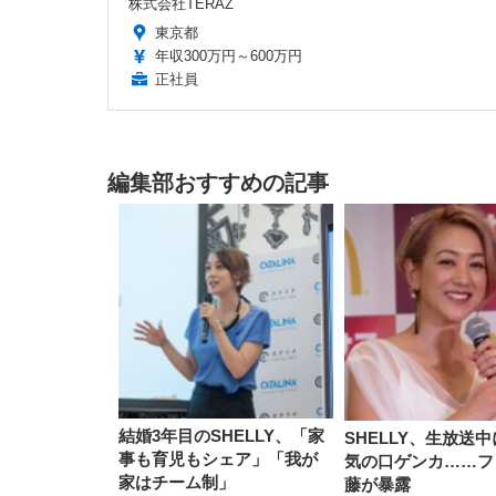
株式会社TERAZ
東京都
年収300万円～600万円
正社員
編集部おすすめの記事
結婚3年目のSHELLY、「家
SHELLY、生放送
事も育児もシェア」「我が
気の口ゲンカ……フ
家はチーム制」
藤が暴露