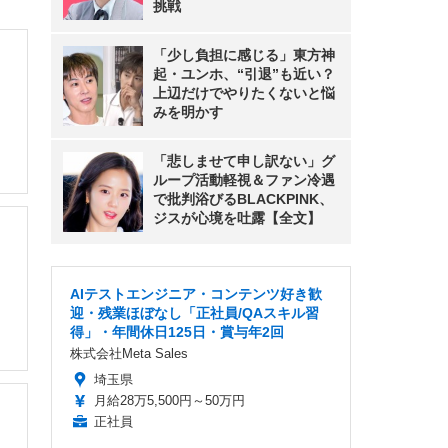
挑戦
「少し負担に感じる」東方神
起・ユンホ、“引退”も近い？
上辺だけでやりたくないと悩
みを明かす
「悲しませて申し訳ない」グ
ループ活動軽視＆ファン冷遇
で批判浴びるBLACKPINK、
ジスが心境を吐露【全文】
AIテストエンジニア・コンテンツ好き歓
迎・残業ほぼなし「正社員/QAスキル習
得」・年間休日125日・賞与年2回
株式会社Meta Sales
埼玉県
月給28万5,500円～50万円
正社員