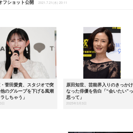
オフショット公開
2021.7.21(水) 20:11
宣・菅田愛貴、スタジオで突
原田知世、芸能界入りのきっかけ
「他のグループを下げる風潮
なった俳優を告白「“会いたい”
イラしちゃう」
思って」
20日
2025年3月3日