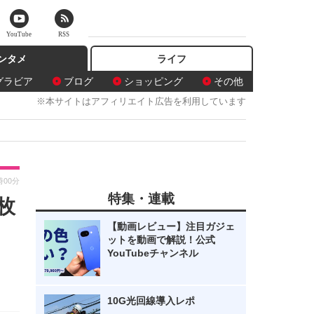
YouTube
RSS
ンタメ
ライフ
グラビア
ブログ
ショッピング
その他
※本サイトはアフィリエイト広告を利用しています
時00分
特集・連載
枚
【動画レビュー】注目ガジェ
ットを動画で解説！公式
YouTubeチャンネル
10G光回線導入レポ