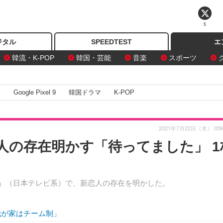
X
ジタル
SPEEDTEST
エ
韓流・K-POP
韓国・芸能
音楽
スポーツ
I
Google Pixel 9
韓国ドラマ
K-POP
2021年7月22日（木） 05
恋人の存在明かす「待ってました」 1
た』（日本テレビ系）で、新恋人の存在を明かした。
我が家はチーム制」