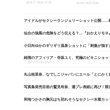
2016.11.10(木) 21:45
2019.2.18(月) 8:23
アイドルがセクシーランジェリーショット公開……
仙台の強風の危険をどう伝える？…『おかえりモネ』
小日向ゆかのギリギリ温泉ショットに「刺激が強す
純情のアフィリア・寺坂ユミ、究極のビキニショッ
2021.7.21(水) 21:27
丸山桂里奈、なでしこジャパンにエール「とにかく
写真集発売目前の鷲見玲奈、週プレ表紙に再び！限
和地つかさの胸元はち切れそうなセクシー水着カッ