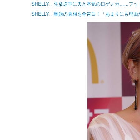
SHELLY、生放送中に夫と本気の口ゲンカ……フ
SHELLY、離婚の真相を全告白！「あまりにも理