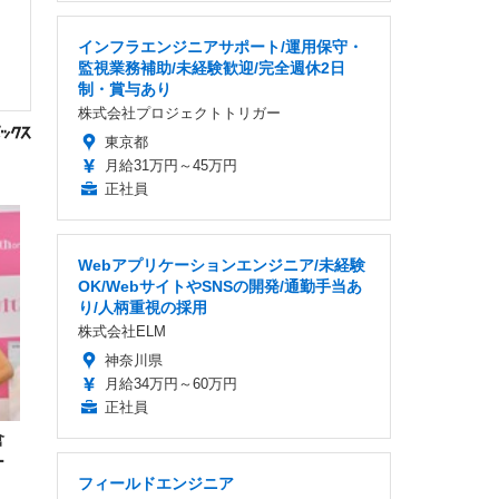
インフラエンジニアサポート/運用保守・
監視業務補助/未経験歓迎/完全週休2日
制・賞与あり
株式会社プロジェクトトリガー
東京都
月給31万円～45万円
正社員
Webアプリケーションエンジニア/未経験
OK/WebサイトやSNSの開発/通勤手当あ
り/人柄重視の採用
株式会社ELM
神奈川県
月給34万円～60万円
正社員
倉
ー
フィールドエンジニア
！