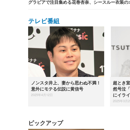
グラビアで注目集める花巻杏奈、シースルー衣装の
テレビ番組
ノンスタ井上、妻から思わぬ不満！
超とき
意外にモテる伝説に黄信号
然号泣
2025年4月12日
にイラ
2025年3月
ピックアップ